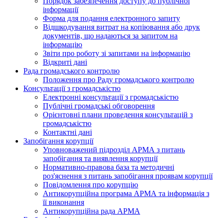
Порядок забезпечення доступу до публічної
інформації
Форма для подання електронного запиту
Відшкодування витрат на копіювання або друк
документів, що надаються за запитом на
інформацію
Звіти про роботу зі запитами на інформацію
Відкриті дані
Рада громадського контролю
Положення про Раду громадського контролю
Консультації з громадськістю
Електронні консультації з громадськістю
Публічні громадські обговорення
Орієнтовні плани проведення консультацій з
громадськістю
Контактні дані
Запобігання корупції
Уповноважений підрозділ АРМА з питань
запобігання та виявлення корупції
Нормативно-правова база та методичні
роз'яснення з питань запобігання проявам корупції
Повідомлення про корупцію
Антикорупційна програма АРМА та інформація з
її виконання
Антикорупційна рада АРМА