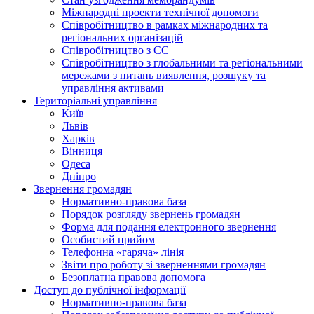
Міжнародні проекти технічної допомоги
Співробітництво в рамках міжнародних та
регіональних організацій
Співробітництво з ЄС
Співробітництво з глобальними та регіональними
мережами з питань виявлення, розшуку та
управління активами
Територіальні управління
Київ
Львів
Харків
Вінниця
Одеса
Дніпро
Звернення громадян
Нормативно-правова база
Порядок розгляду звернень громадян
Форма для подання електронного звернення
Особистий прийом
Телефонна «гаряча» лінія
Звіти про роботу зі зверненнями громадян
Безоплатна правова допомога
Доступ до публічної інформації
Нормативно-правова база