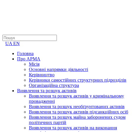
UA
EN
Головна
Про АРМА
Місія
Основні напрямки діяльності
Керівництво
Керівники самостійних структурних підрозділів
Організаційна структура
Виявлення та розшук активів
Виявлення та розшук активів у кримінальному
провадженні
Виявлення та розшук необґрунтованих активів
Виявлення та розшук активів підсанкційних осіб
Виявлення та розшук майна заборонених судом
політичних партій
Виявлення та розшук активів на виконання