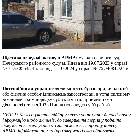
Підстава передачі активу в АРМА:
ухвали слідчого судді
Печерського районного суду м. Києва від 19.07.2023 у справі
№ 757/30553/23-к та від 15.10.2024 у справі № 757/40842/24-к.
Потенційними управителями можуть бути:
юридична особа
або фізична особа-підприємець зареєстровані в установленому
законодавством порядку суб’єктами підприємницької
діяльності (стаття 1033 Цивільного кодексу України).
УВАГА! Кожен учасник відбору може отримати деталізовану
інформацію щодо активів, до завершення терміну подання
документів, звернувшись з листом на електронну адресу
АРМА: info@arma.gov.ua (при зверненні слід обов'язково