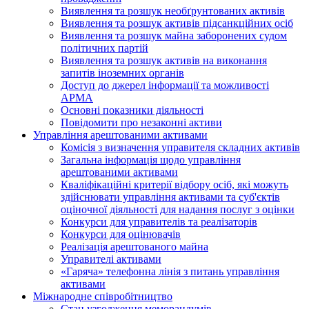
Виявлення та розшук необґрунтованих активів
Виявлення та розшук активів підсанкційних осіб
Виявлення та розшук майна заборонених судом
політичних партій
Виявлення та розшук активів на виконання
запитів іноземних органів
Доступ до джерел інформації та можливості
АРМА
Основні показники діяльності
Повідомити про незаконні активи
Управління арештованими активами
Комісія з визначення управителя складних активів
Загальна інформація щодо управління
арештованими активами
Кваліфікаційні критерії відбору осіб, які можуть
здiйснювати управління активами та суб'єктів
оціночної діяльності для надання послуг з оцінки
Конкурси для управителів та реалізаторів
Конкурси для оцінювачів
Реалізація арештованого майна
Управителі активами
«Гаряча» телефонна лінія з питань управління
активами
Міжнародне співробітництво
Стан узгодження меморандумів