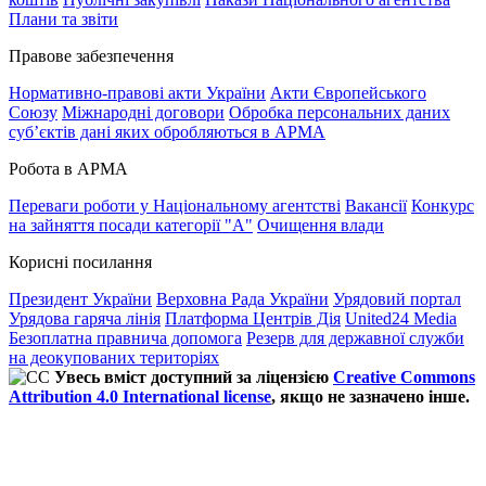
Плани та звіти
Правове забезпечення
Нормативно-правові акти України
Акти Європейського
Союзу
Міжнародні договори
Обробка персональних даних
субʼєктів дані яких обробляються в АРМА
Робота в АРМА
Переваги роботи у Національному агентстві
Вакансії
Конкурс
на зайняття посади категорії "А"
Очищення влади
Корисні посилання
Президент України
Верховна Рада України
Урядовий портал
Урядова гаряча лінія
Платформа Центрів Дія
United24 Media
Безоплатна правнича допомога
Резерв для державної служби
на деокупованих територіях
Увесь вміст доступний за ліцензією
Creative Commons
Attribution 4.0 International license
, якщо не зазначено інше.