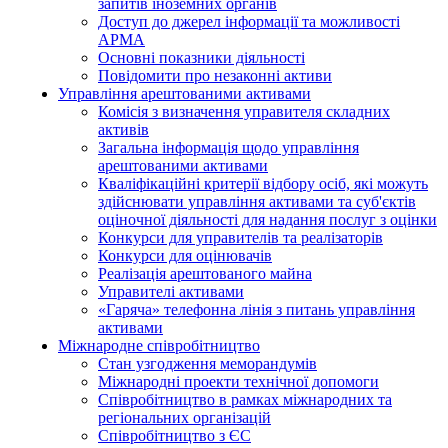
запитів іноземних органів
Доступ до джерел інформації та можливості
АРМА
Основні показники діяльності
Повідомити про незаконні активи
Управління арештованими активами
Комісія з визначення управителя складних
активів
Загальна інформація щодо управління
арештованими активами
Кваліфікаційні критерії відбору осіб, які можуть
здiйснювати управління активами та суб'єктів
оціночної діяльності для надання послуг з оцінки
Конкурси для управителів та реалізаторів
Конкурси для оцінювачів
Реалізація арештованого майна
Управителі активами
«Гаряча» телефонна лінія з питань управління
активами
Міжнародне співробітництво
Стан узгодження меморандумів
Міжнародні проекти технічної допомоги
Співробітництво в рамках міжнародних та
регіональних організацій
Співробітництво з ЄС