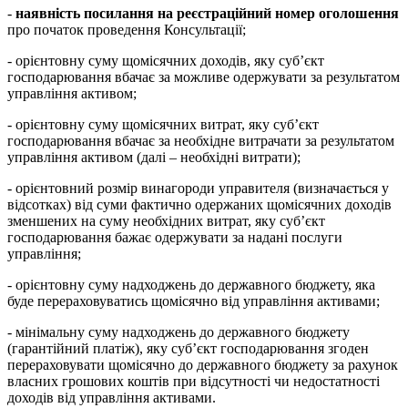
-
наявність посилання на реєстраційний номер оголошення
про початок проведення Консультації;
- орієнтовну суму щомісячних доходів, яку суб’єкт
господарювання вбачає за можливе одержувати за результатом
управління активом;
- орієнтовну суму щомісячних витрат, яку суб’єкт
господарювання вбачає за необхідне витрачати за результатом
управління активом (далі – необхідні витрати);
- орієнтовний розмір винагороди управителя (визначається у
відсотках) від суми фактично одержаних щомісячних доходів
зменшених на суму необхідних витрат, яку суб’єкт
господарювання бажає одержувати за надані послуги
управління;
- орієнтовну суму надходжень до державного бюджету, яка
буде перераховуватись щомісячно від управління активами;
- мінімальну суму надходжень до державного бюджету
(гарантійний платіж), яку суб’єкт господарювання згоден
перераховувати щомісячно до державного бюджету за рахунок
власних грошових коштів при відсутності чи недостатності
доходів від управління активами.