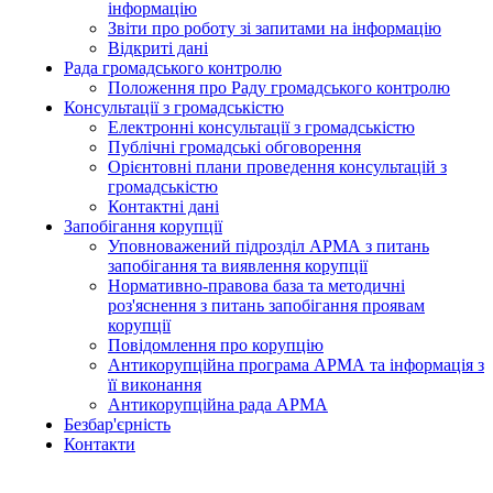
інформацію
Звіти про роботу зі запитами на інформацію
Відкриті дані
Рада громадського контролю
Положення про Раду громадського контролю
Консультації з громадськістю
Електронні консультації з громадськістю
Публічні громадські обговорення
Орієнтовні плани проведення консультацій з
громадськістю
Контактні дані
Запобігання корупції
Уповноважений підрозділ АРМА з питань
запобігання та виявлення корупції
Нормативно-правова база та методичні
роз'яснення з питань запобігання проявам
корупції
Повідомлення про корупцію
Антикорупційна програма АРМА та інформація з
її виконання
Антикорупційна рада АРМА
Безбар'єрність
Контакти