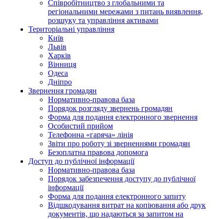
Співробітництво з глобальними та
регіональними мережами з питань виявлення,
розшуку та управління активами
Територіальні управління
Київ
Львів
Харків
Вінниця
Одеса
Дніпро
Звернення громадян
Нормативно-правова база
Порядок розгляду звернень громадян
Форма для подання електронного звернення
Особистий прийом
Телефонна «гаряча» лінія
Звіти про роботу зі зверненнями громадян
Безоплатна правова допомога
Доступ до публічної інформації
Нормативно-правова база
Порядок забезпечення доступу до публічної
інформації
Форма для подання електронного запиту
Відшкодування витрат на копіювання або друк
документів, що надаються за запитом на