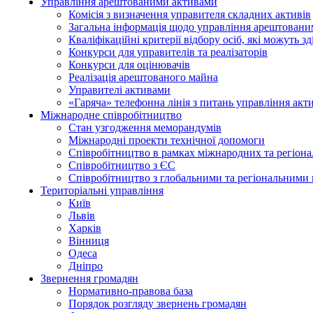
Управління арештованими активами
Комісія з визначення управителя складних активів
Загальна інформація щодо управління арештован
Кваліфікаційні критерії відбору осіб, які можуть 
Конкурси для управителів та реалізаторів
Конкурси для оцінювачів
Реалізація арештованого майна
Управителі активами
«Гаряча» телефонна лінія з питань управління акт
Міжнародне співробітництво
Стан узгодження меморандумів
Міжнародні проекти технічної допомоги
Співробітництво в рамках міжнародних та регіона
Співробітництво з ЄС
Співробітництво з глобальними та регіональними 
Територіальні управління
Київ
Львів
Харків
Вінниця
Одеса
Дніпро
Звернення громадян
Нормативно-правова база
Порядок розгляду звернень громадян