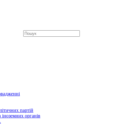
овадженні
літичних партій
в іноземних органів
А