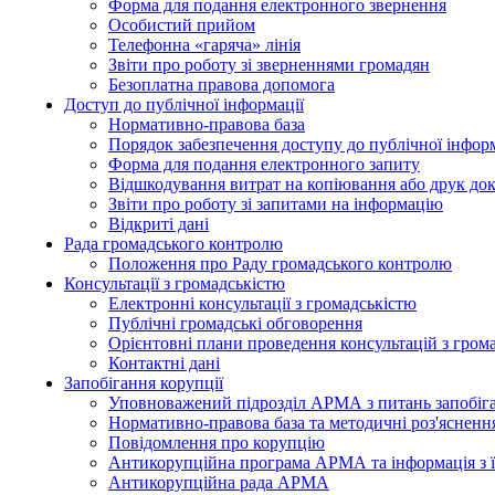
Форма для подання електронного звернення
Особистий прийом
Телефонна «гаряча» лінія
Звіти про роботу зі зверненнями громадян
Безоплатна правова допомога
Доступ до публічної інформації
Нормативно-правова база
Порядок забезпечення доступу до публічної інформ
Форма для подання електронного запиту
Відшкодування витрат на копіювання або друк док
Звіти про роботу зі запитами на інформацію
Відкриті дані
Рада громадського контролю
Положення про Раду громадського контролю
Консультації з громадськістю
Електронні консультації з громадськістю
Публічні громадські обговорення
Орієнтовні плани проведення консультацій з гром
Контактні дані
Запобігання корупції
Уповноважений підрозділ АРМА з питань запобіга
Нормативно-правова база та методичні роз'яснення
Повідомлення про корупцію
Антикорупційна програма АРМА та інформація з ї
Антикорупційна рада АРМА