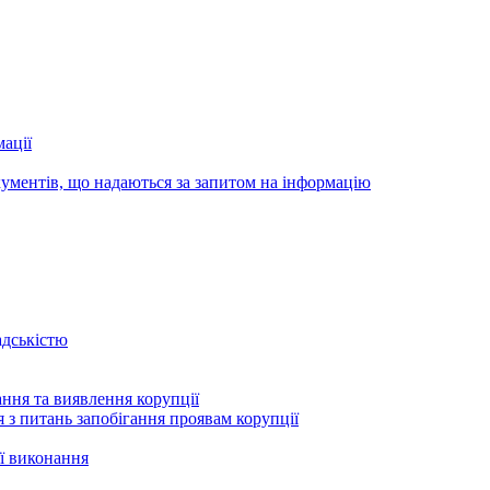
ації
ументів, що надаються за запитом на інформацію
адськістю
ння та виявлення корупції
 з питань запобігання проявам корупції
ї виконання