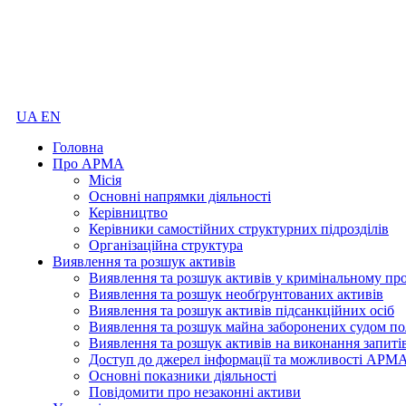
UA
EN
Головна
Про АРМА
Місія
Основні напрямки діяльності
Керівництво
Керівники самостійних структурних підрозділів
Організаційна структура
Виявлення та розшук активів
Виявлення та розшук активів у кримінальному пр
Виявлення та розшук необґрунтованих активів
Виявлення та розшук активів підсанкційних осіб
Виявлення та розшук майна заборонених судом по
Виявлення та розшук активів на виконання запиті
Доступ до джерел інформації та можливості АРМ
Основні показники діяльності
Повідомити про незаконні активи