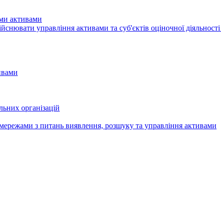
ими активами
здiйснювати управління активами та суб'єктів оціночної діяльност
ивами
льних організацій
мережами з питань виявлення, розшуку та управління активами