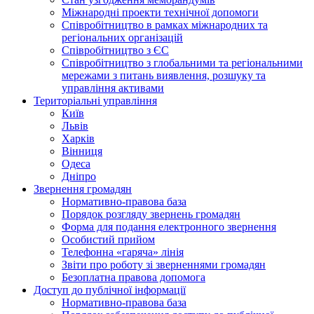
Міжнародні проекти технічної допомоги
Співробітництво в рамках міжнародних та
регіональних організацій
Співробітництво з ЄС
Співробітництво з глобальними та регіональними
мережами з питань виявлення, розшуку та
управління активами
Територіальні управління
Київ
Львів
Харків
Вінниця
Одеса
Дніпро
Звернення громадян
Нормативно-правова база
Порядок розгляду звернень громадян
Форма для подання електронного звернення
Особистий прийом
Телефонна «гаряча» лінія
Звіти про роботу зі зверненнями громадян
Безоплатна правова допомога
Доступ до публічної інформації
Нормативно-правова база