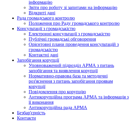
інформацію
Звіти про роботу зі запитами на інформацію
Відкриті дані
Рада громадського контролю
Положення про Раду громадського контролю
Консультації з громадськістю
Електронні консультації з громадськістю
Публічні громадські обговорення
Орієнтовні плани проведення консультацій з
громадськістю
Контактні дані
Запобігання корупції
Уповноважений підрозділ АРМА з питань
запобігання та виявлення корупції
Нормативно-правова база та методичні
роз'яснення з питань запобігання проявам
корупції
Повідомлення про корупцію
Антикорупційна програма АРМА та інформація з
її виконання
Антикорупційна рада АРМА
Безбар'єрність
Контакти