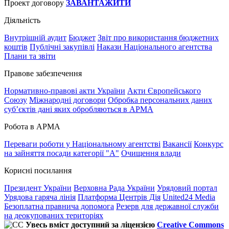
Проект договору
ЗАВАНТАЖИТИ
Діяльність
Внутрішній аудит
Бюджет
Звіт про використання бюджетних
коштів
Публічні закупівлі
Накази Національного агентства
Плани та звіти
Правове забезпечення
Нормативно-правові акти України
Акти Європейського
Союзу
Міжнародні договори
Обробка персональних даних
субʼєктів дані яких обробляються в АРМА
Робота в АРМА
Переваги роботи у Національному агентстві
Вакансії
Конкурс
на зайняття посади категорії "А"
Очищення влади
Корисні посилання
Президент України
Верховна Рада України
Урядовий портал
Урядова гаряча лінія
Платформа Центрів Дія
United24 Media
Безоплатна правнича допомога
Резерв для державної служби
на деокупованих територіях
Увесь вміст доступний за ліцензією
Creative Commons