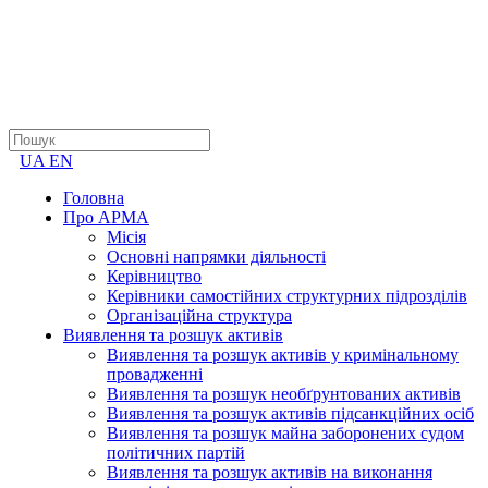
UA
EN
Головна
Про АРМА
Місія
Основні напрямки діяльності
Керівництво
Керівники самостійних структурних підрозділів
Організаційна структура
Виявлення та розшук активів
Виявлення та розшук активів у кримінальному
провадженні
Виявлення та розшук необґрунтованих активів
Виявлення та розшук активів підсанкційних осіб
Виявлення та розшук майна заборонених судом
політичних партій
Виявлення та розшук активів на виконання