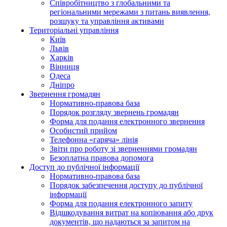
Співробітництво з глобальними та
регіональними мережами з питань виявлення,
розшуку та управління активами
Територіальні управління
Київ
Львів
Харків
Вінниця
Одеса
Дніпро
Звернення громадян
Нормативно-правова база
Порядок розгляду звернень громадян
Форма для подання електронного звернення
Особистий прийом
Телефонна «гаряча» лінія
Звіти про роботу зі зверненнями громадян
Безоплатна правова допомога
Доступ до публічної інформації
Нормативно-правова база
Порядок забезпечення доступу до публічної
інформації
Форма для подання електронного запиту
Відшкодування витрат на копіювання або друк
документів, що надаються за запитом на