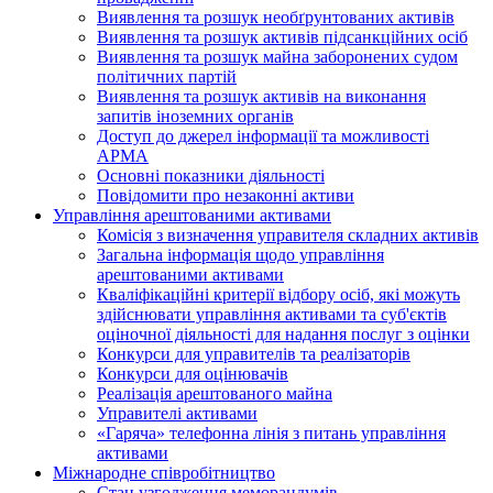
Виявлення та розшук необґрунтованих активів
Виявлення та розшук активів підсанкційних осіб
Виявлення та розшук майна заборонених судом
політичних партій
Виявлення та розшук активів на виконання
запитів іноземних органів
Доступ до джерел інформації та можливості
АРМА
Основні показники діяльності
Повідомити про незаконні активи
Управління арештованими активами
Комісія з визначення управителя складних активів
Загальна інформація щодо управління
арештованими активами
Кваліфікаційні критерії відбору осіб, які можуть
здiйснювати управління активами та суб'єктів
оціночної діяльності для надання послуг з оцінки
Конкурси для управителів та реалізаторів
Конкурси для оцінювачів
Реалізація арештованого майна
Управителі активами
«Гаряча» телефонна лінія з питань управління
активами
Міжнародне співробітництво
Стан узгодження меморандумів