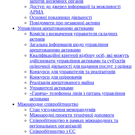
запитів іноземних органів
Доступ до джерел інформації та можливості
АРМА
Основні показники діяльності
Повідомити про незаконні активи
Управління арештованими активами
Комісія з визначення управителя складних
активів
Загальна інформація щодо управління
арештованими активами
Кваліфікаційні критерії відбору осіб, які можуть
здiйснювати управління активами та суб'єктів
оціночної діяльності для надання послуг з оцінки
Конкурси для управителів та реалізаторів
Конкурси для оцінювачів
Реалізація арештованого майна
Управителі активами
«Гаряча» телефонна лінія з питань управління
активами
Міжнародне співробітництво
Стан узгодження меморандумів
Міжнародні проекти технічної допомоги
Співробітництво в рамках міжнародних та
регіональних організацій
Співробітництво з ЄС