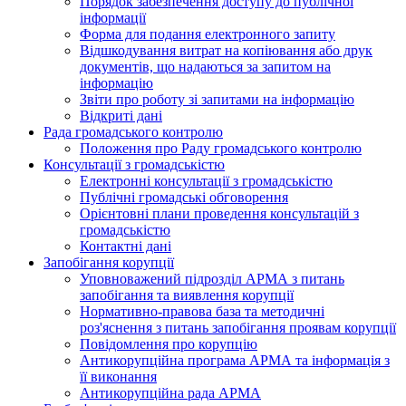
Порядок забезпечення доступу до публічної
інформації
Форма для подання електронного запиту
Відшкодування витрат на копіювання або друк
документів, що надаються за запитом на
інформацію
Звіти про роботу зі запитами на інформацію
Відкриті дані
Рада громадського контролю
Положення про Раду громадського контролю
Консультації з громадськістю
Електронні консультації з громадськістю
Публічні громадські обговорення
Орієнтовні плани проведення консультацій з
громадськістю
Контактні дані
Запобігання корупції
Уповноважений підрозділ АРМА з питань
запобігання та виявлення корупції
Нормативно-правова база та методичні
роз'яснення з питань запобігання проявам корупції
Повідомлення про корупцію
Антикорупційна програма АРМА та інформація з
її виконання
Антикорупційна рада АРМА