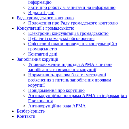
інформацію
Звіти про роботу зі запитами на інформацію
Відкриті дані
Рада громадського контролю
Положення про Раду громадського контролю
Консультації з громадськістю
Електронні консультації з громадськістю
Публічні громадські обговорення
Орієнтовні плани проведення консультацій з
громадськістю
Контактні дані
Запобігання корупції
Уповноважений підрозділ АРМА з питань
запобігання та виявлення корупції
Нормативно-правова база та методичні
роз'яснення з питань запобігання проявам
корупції
Повідомлення про корупцію
Антикорупційна програма АРМА та інформація з
її виконання
Антикорупційна рада АРМА
Безбар'єрність
Контакти