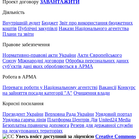
Проект договору
ЗАВАНТАЖИТИ
Діяльність
Внутрішній аудит
Бюджет
Звіт про використання бюджетних
коштів
Публічні закупівлі
Накази Національного агентства
Плани та звіти
Правове забезпечення
Нормативно-правові акти України
Акти Європейського
Союзу
Міжнародні договори
Обробка персональних даних
субʼєктів дані яких обробляються в АРМА
Робота в АРМА
Переваги роботи у Національному агентстві
Вакансії
Конкурс
на зайняття посади категорії "А"
Очищення влади
Корисні посилання
Президент України
Верховна Рада України
Урядовий портал
Урядова гаряча лінія
Платформа Центрів Дія
United24 Media
Безоплатна правнича допомога
Резерв для державної служби
на деокупованих територіях
Увесь вміст доступний за ліцензією
Creative Commons