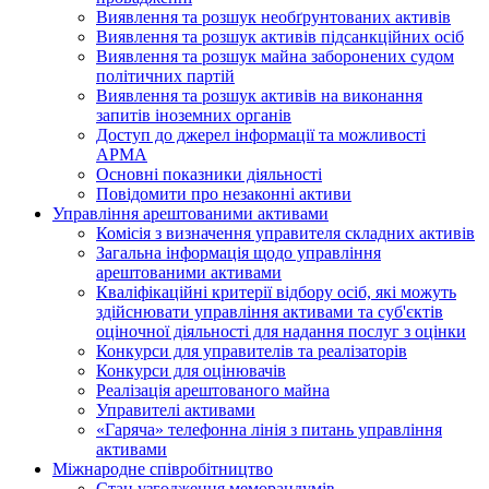
Виявлення та розшук необґрунтованих активів
Виявлення та розшук активів підсанкційних осіб
Виявлення та розшук майна заборонених судом
політичних партій
Виявлення та розшук активів на виконання
запитів іноземних органів
Доступ до джерел інформації та можливості
АРМА
Основні показники діяльності
Повідомити про незаконні активи
Управління арештованими активами
Комісія з визначення управителя складних активів
Загальна інформація щодо управління
арештованими активами
Кваліфікаційні критерії відбору осіб, які можуть
здiйснювати управління активами та суб'єктів
оціночної діяльності для надання послуг з оцінки
Конкурси для управителів та реалізаторів
Конкурси для оцінювачів
Реалізація арештованого майна
Управителі активами
«Гаряча» телефонна лінія з питань управління
активами
Міжнародне співробітництво
Стан узгодження меморандумів