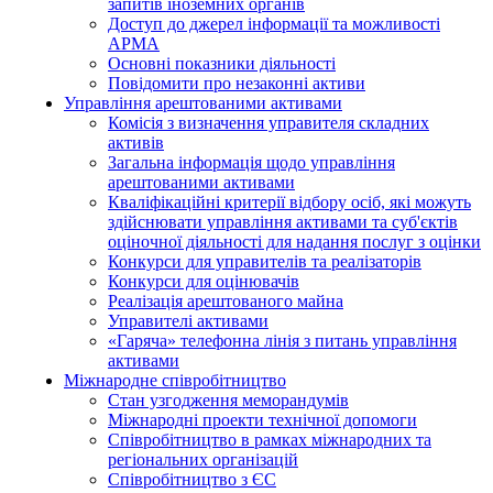
запитів іноземних органів
Доступ до джерел інформації та можливості
АРМА
Основні показники діяльності
Повідомити про незаконні активи
Управління арештованими активами
Комісія з визначення управителя складних
активів
Загальна інформація щодо управління
арештованими активами
Кваліфікаційні критерії відбору осіб, які можуть
здiйснювати управління активами та суб'єктів
оціночної діяльності для надання послуг з оцінки
Конкурси для управителів та реалізаторів
Конкурси для оцінювачів
Реалізація арештованого майна
Управителі активами
«Гаряча» телефонна лінія з питань управління
активами
Міжнародне співробітництво
Стан узгодження меморандумів
Міжнародні проекти технічної допомоги
Співробітництво в рамках міжнародних та
регіональних організацій
Співробітництво з ЄС