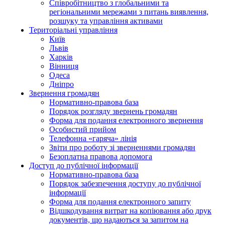
Співробітництво з глобальними та
регіональними мережами з питань виявлення,
розшуку та управління активами
Територіальні управління
Київ
Львів
Харків
Вінниця
Одеса
Дніпро
Звернення громадян
Нормативно-правова база
Порядок розгляду звернень громадян
Форма для подання електронного звернення
Особистий прийом
Телефонна «гаряча» лінія
Звіти про роботу зі зверненнями громадян
Безоплатна правова допомога
Доступ до публічної інформації
Нормативно-правова база
Порядок забезпечення доступу до публічної
інформації
Форма для подання електронного запиту
Відшкодування витрат на копіювання або друк
документів, що надаються за запитом на