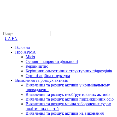
UA
EN
Головна
Про АРМА
Місія
Основні напрямки діяльності
Керівництво
Керівники самостійних структурних підрозділів
Організаційна структура
Виявлення та розшук активів
Виявлення та розшук активів у кримінальному
провадженні
Виявлення та розшук необґрунтованих активів
Виявлення та розшук активів підсанкційних осіб
Виявлення та розшук майна заборонених судом
політичних партій
Виявлення та розшук активів на виконання