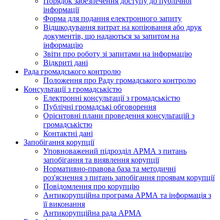
Порядок забезпечення доступу до публічної
інформації
Форма для подання електронного запиту
Відшкодування витрат на копіювання або друк
документів, що надаються за запитом на
інформацію
Звіти про роботу зі запитами на інформацію
Відкриті дані
Рада громадського контролю
Положення про Раду громадського контролю
Консультації з громадськістю
Електронні консультації з громадськістю
Публічні громадські обговорення
Орієнтовні плани проведення консультацій з
громадськістю
Контактні дані
Запобігання корупції
Уповноважений підрозділ АРМА з питань
запобігання та виявлення корупції
Нормативно-правова база та методичні
роз'яснення з питань запобігання проявам корупції
Повідомлення про корупцію
Антикорупційна програма АРМА та інформація з
її виконання
Антикорупційна рада АРМА