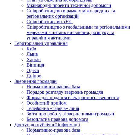
Міжнародні проекти технічної допомоги
Співробітництво в рамках міжнародних та
регіональних організацій
Співробітництво з ЄС
Співробітництво з глобальними та регіональними
мережами з питань виявлення, розшуку та
управління активами
Територіальні управління
Київ
Львів
Харків
Вінниця
Одеса
Дніпро
Звернення громадян
Нормативно-правова база
Порядок розгляду звернень громадян
Форма для подання електронного звернення
Особистий прийом
Телефонна «гаряча» лінія
Звіти про роботу зі зверненнями громадян
Безоплатна правова допомога
Доступ до публічної інформації
Нормативно-правова база