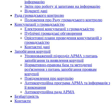
інформацію
Звіти про роботу зі запитами на інформацію
Відкриті дані
Рада громадського контролю
Положення про Раду громадського контролю
Консультації з громадськістю
Електронні консультації з громадськістю
Публічні громадські обговорення
Орієнтовні плани проведення консультацій з
громадськістю
Контактні дані
Запобігання корупції
Уповноважений підрозділ АРМА з питань
запобігання та виявлення корупції
Нормативно-правова база та методичні
роз'яснення з питань запобігання проявам
корупції
Повідомлення про корупцію
Антикорупційна програма АРМА та інформація з
її виконання
Антикорупційна рада АРМА
Безбар'єрність
Контакти