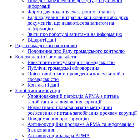
Порядок забезпечення доступу до публічної
інформації
Форма для подання електронного запиту
Відшкодування витрат на копіювання або друк
документів, що надаються за запитом на
інформацію
Звіти про роботу зі запитами на інформацію
Відкриті дані
Рада громадського контролю
Положення про Раду громадського контролю
Консультації з громадськістю
Електронні консультації з громадськістю
Публічні громадські обговорення
Орієнтовні плани проведення консультацій з
громадськістю
Контактні дані
Запобігання корупції
Уповноважений підрозділ АРМА з питань
запобігання та виявлення корупції
Нормативно-правова база та методичні
роз'яснення з питань запобігання проявам корупції
Повідомлення про корупцію
Антикорупційна програма АРМА та інформація з
її виконання
Антикорупційна рада АРМА