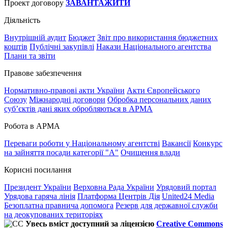
Проект договору
ЗАВАНТАЖИТИ
Діяльність
Внутрішній аудит
Бюджет
Звіт про використання бюджетних
коштів
Публічні закупівлі
Накази Національного агентства
Плани та звіти
Правове забезпечення
Нормативно-правові акти України
Акти Європейського
Союзу
Міжнародні договори
Обробка персональних даних
субʼєктів дані яких обробляються в АРМА
Робота в АРМА
Переваги роботи у Національному агентстві
Вакансії
Конкурс
на зайняття посади категорії "А"
Очищення влади
Корисні посилання
Президент України
Верховна Рада України
Урядовий портал
Урядова гаряча лінія
Платформа Центрів Дія
United24 Media
Безоплатна правнича допомога
Резерв для державної служби
на деокупованих територіях
Увесь вміст доступний за ліцензією
Creative Commons