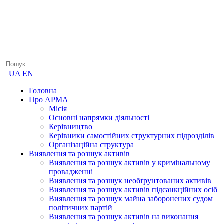
UA
EN
Головна
Про АРМА
Місія
Основні напрямки діяльності
Керівництво
Керівники самостійних структурних підрозділів
Організаційна структура
Виявлення та розшук активів
Виявлення та розшук активів у кримінальному
провадженні
Виявлення та розшук необґрунтованих активів
Виявлення та розшук активів підсанкційних осіб
Виявлення та розшук майна заборонених судом
політичних партій
Виявлення та розшук активів на виконання