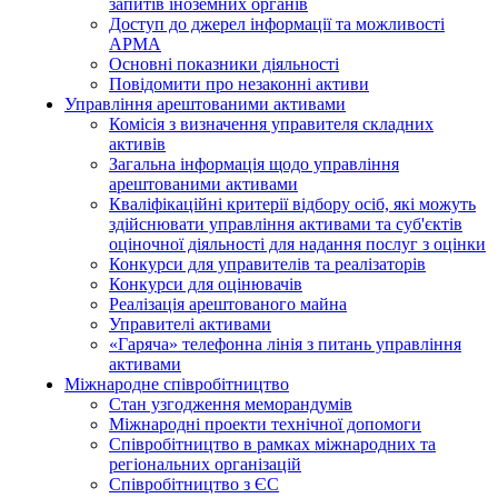
запитів іноземних органів
Доступ до джерел інформації та можливості
АРМА
Основні показники діяльності
Повідомити про незаконні активи
Управління арештованими активами
Комісія з визначення управителя складних
активів
Загальна інформація щодо управління
арештованими активами
Кваліфікаційні критерії відбору осіб, які можуть
здiйснювати управління активами та суб'єктів
оціночної діяльності для надання послуг з оцінки
Конкурси для управителів та реалізаторів
Конкурси для оцінювачів
Реалізація арештованого майна
Управителі активами
«Гаряча» телефонна лінія з питань управління
активами
Міжнародне співробітництво
Стан узгодження меморандумів
Міжнародні проекти технічної допомоги
Співробітництво в рамках міжнародних та
регіональних організацій
Співробітництво з ЄС