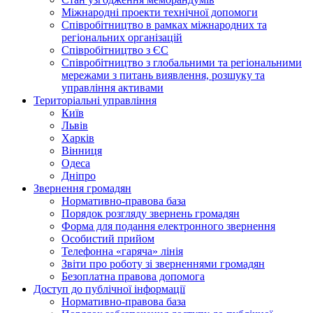
Міжнародні проекти технічної допомоги
Співробітництво в рамках міжнародних та
регіональних організацій
Співробітництво з ЄС
Співробітництво з глобальними та регіональними
мережами з питань виявлення, розшуку та
управління активами
Територіальні управління
Київ
Львів
Харків
Вінниця
Одеса
Дніпро
Звернення громадян
Нормативно-правова база
Порядок розгляду звернень громадян
Форма для подання електронного звернення
Особистий прийом
Телефонна «гаряча» лінія
Звіти про роботу зі зверненнями громадян
Безоплатна правова допомога
Доступ до публічної інформації
Нормативно-правова база