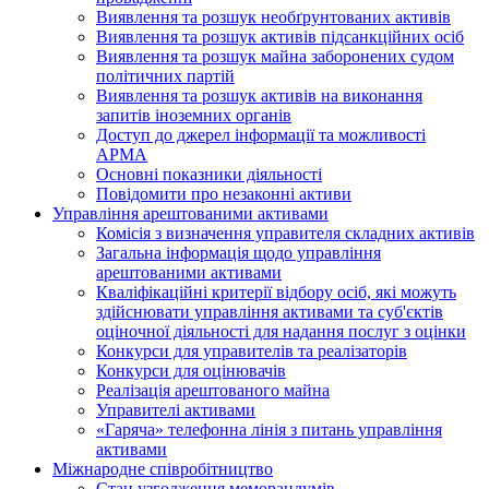
Виявлення та розшук необґрунтованих активів
Виявлення та розшук активів підсанкційних осіб
Виявлення та розшук майна заборонених судом
політичних партій
Виявлення та розшук активів на виконання
запитів іноземних органів
Доступ до джерел інформації та можливості
АРМА
Основні показники діяльності
Повідомити про незаконні активи
Управління арештованими активами
Комісія з визначення управителя складних активів
Загальна інформація щодо управління
арештованими активами
Кваліфікаційні критерії відбору осіб, які можуть
здiйснювати управління активами та суб'єктів
оціночної діяльності для надання послуг з оцінки
Конкурси для управителів та реалізаторів
Конкурси для оцінювачів
Реалізація арештованого майна
Управителі активами
«Гаряча» телефонна лінія з питань управління
активами
Міжнародне співробітництво
Стан узгодження меморандумів