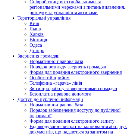
Співробітництво з глобальними та
регіональними мережами з питань виявлення,
розшуку та управління активами
Територіальні управління
Київ
Львів
Харків
Вінниця
Одеса
Дніпро
Звернення громадян
Нормативно-правова база
Порядок розгляду звернень громадян
Форма для подання електронного звернення
Особистий прийом
Телефонна «гаряча» лінія
Звіти про роботу зі зверненнями громадян
Безоплатна правова допомога
Доступ до публічної інформації
Нормативно-правова база
Порядок забезпечення доступу до публічної
інформації
Форма для подання електронного запиту
Відшкодування витрат на копіювання або друк
документів, що надаються за запитом на