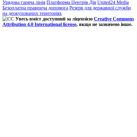
Урядова гаряча лінія
Платформа Центрів Дія
United24 Media
Безоплатна правнича допомога
Резерв для державної служби
на деокупованих територіях
Увесь вміст доступний за ліцензією
Creative Commons
Attribution 4.0 International license
, якщо не зазначено інше.