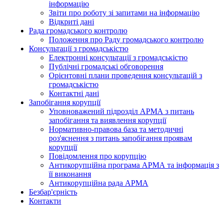
інформацію
Звіти про роботу зі запитами на інформацію
Відкриті дані
Рада громадського контролю
Положення про Раду громадського контролю
Консультації з громадськістю
Електронні консультації з громадськістю
Публічні громадські обговорення
Орієнтовні плани проведення консультацій з
громадськістю
Контактні дані
Запобігання корупції
Уповноважений підрозділ АРМА з питань
запобігання та виявлення корупції
Нормативно-правова база та методичні
роз'яснення з питань запобігання проявам
корупції
Повідомлення про корупцію
Антикорупційна програма АРМА та інформація з
її виконання
Антикорупційна рада АРМА
Безбар'єрність
Контакти