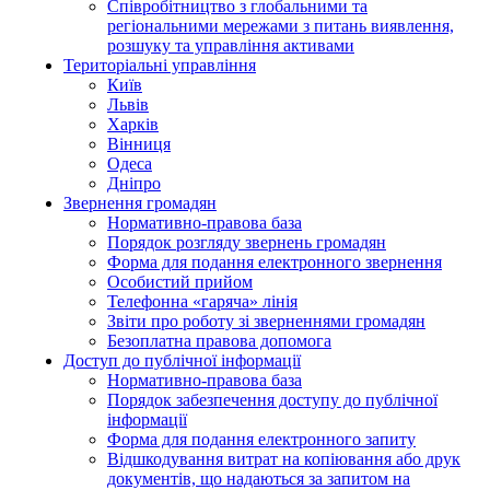
Співробітництво з глобальними та
регіональними мережами з питань виявлення,
розшуку та управління активами
Територіальні управління
Київ
Львів
Харків
Вінниця
Одеса
Дніпро
Звернення громадян
Нормативно-правова база
Порядок розгляду звернень громадян
Форма для подання електронного звернення
Особистий прийом
Телефонна «гаряча» лінія
Звіти про роботу зі зверненнями громадян
Безоплатна правова допомога
Доступ до публічної інформації
Нормативно-правова база
Порядок забезпечення доступу до публічної
інформації
Форма для подання електронного запиту
Відшкодування витрат на копіювання або друк
документів, що надаються за запитом на