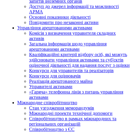
запитів іноземних органів
Доступ до джерел інформації та можливості
АРМА
Основні показники діяльності
Повідомити про незаконні активи
Управління арештованими активами
Комісія з визначення управителя складних
активів
Загальна інформація щодо управління
арештованими активами
Кваліфікаційні критерії відбору осіб, які можуть
здiйснювати управління активами та суб'єктів
оціночної діяльності для надання послуг з оцінки
Конкурси для управителів та реалізаторів
Конкурси для оцінювачів
Реалізація арештованого майна
Управителі активами
«Гаряча» телефонна лінія з питань управління
активами
Міжнародне співробітництво
Стан узгодження меморандумів
Міжнародні проекти технічної допомоги
Співробітництво в рамках міжнародних та
регіональних організацій
Співробітництво з ЄС