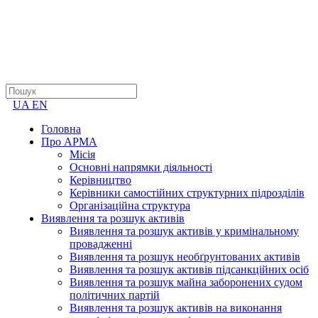
UA
EN
Головна
Про АРМА
Місія
Основні напрямки діяльності
Керівництво
Керівники самостійних структурних підрозділів
Організаційна структура
Виявлення та розшук активів
Виявлення та розшук активів у кримінальному
провадженні
Виявлення та розшук необґрунтованих активів
Виявлення та розшук активів підсанкційних осіб
Виявлення та розшук майна заборонених судом
політичних партій
Виявлення та розшук активів на виконання