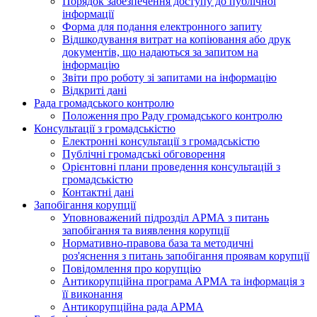
Порядок забезпечення доступу до публічної
інформації
Форма для подання електронного запиту
Відшкодування витрат на копіювання або друк
документів, що надаються за запитом на
інформацію
Звіти про роботу зі запитами на інформацію
Відкриті дані
Рада громадського контролю
Положення про Раду громадського контролю
Консультації з громадськістю
Електронні консультації з громадськістю
Публічні громадські обговорення
Орієнтовні плани проведення консультацій з
громадськістю
Контактні дані
Запобігання корупції
Уповноважений підрозділ АРМА з питань
запобігання та виявлення корупції
Нормативно-правова база та методичні
роз'яснення з питань запобігання проявам корупції
Повідомлення про корупцію
Антикорупційна програма АРМА та інформація з
її виконання
Антикорупційна рада АРМА