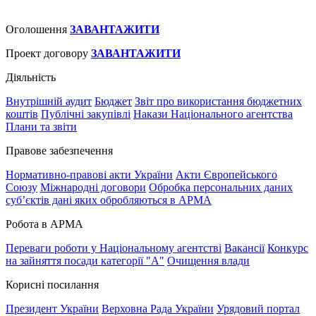
Оголошення
ЗАВАНТАЖИТИ
Проект договору
ЗАВАНТАЖИТИ
Діяльність
Внутрішній аудит
Бюджет
Звіт про використання бюджетних
коштів
Публічні закупівлі
Накази Національного агентства
Плани та звіти
Правове забезпечення
Нормативно-правові акти України
Акти Європейського
Союзу
Міжнародні договори
Обробка персональних даних
субʼєктів дані яких обробляються в АРМА
Робота в АРМА
Переваги роботи у Національному агентстві
Вакансії
Конкурс
на зайняття посади категорії "А"
Очищення влади
Корисні посилання
Президент України
Верховна Рада України
Урядовий портал