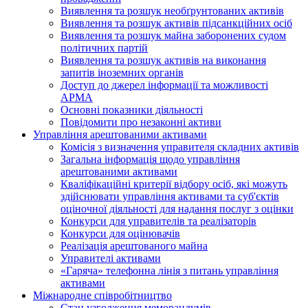
Виявлення та розшук необґрунтованих активів
Виявлення та розшук активів підсанкційних осіб
Виявлення та розшук майна заборонених судом
політичних партій
Виявлення та розшук активів на виконання
запитів іноземних органів
Доступ до джерел інформації та можливості
АРМА
Основні показники діяльності
Повідомити про незаконні активи
Управління арештованими активами
Комісія з визначення управителя складних активів
Загальна інформація щодо управління
арештованими активами
Кваліфікаційні критерії відбору осіб, які можуть
здiйснювати управління активами та суб'єктів
оціночної діяльності для надання послуг з оцінки
Конкурси для управителів та реалізаторів
Конкурси для оцінювачів
Реалізація арештованого майна
Управителі активами
«Гаряча» телефонна лінія з питань управління
активами
Міжнародне співробітництво
Стан узгодження меморандумів