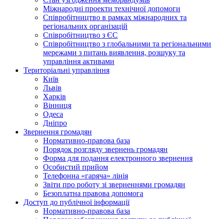
Міжнародні проекти технічної допомоги
Співробітництво в рамках міжнародних та
регіональних організацій
Співробітництво з ЄС
Співробітництво з глобальними та регіональними
мережами з питань виявлення, розшуку та
управління активами
Територіальні управління
Київ
Львів
Харків
Вінниця
Одеса
Дніпро
Звернення громадян
Нормативно-правова база
Порядок розгляду звернень громадян
Форма для подання електронного звернення
Особистий прийом
Телефонна «гаряча» лінія
Звіти про роботу зі зверненнями громадян
Безоплатна правова допомога
Доступ до публічної інформації
Нормативно-правова база