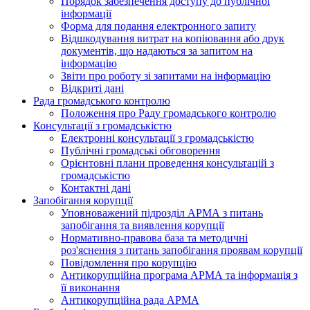
Порядок забезпечення доступу до публічної
інформації
Форма для подання електронного запиту
Відшкодування витрат на копіювання або друк
документів, що надаються за запитом на
інформацію
Звіти про роботу зі запитами на інформацію
Відкриті дані
Рада громадського контролю
Положення про Раду громадського контролю
Консультації з громадськістю
Електронні консультації з громадськістю
Публічні громадські обговорення
Орієнтовні плани проведення консультацій з
громадськістю
Контактні дані
Запобігання корупції
Уповноважений підрозділ АРМА з питань
запобігання та виявлення корупції
Нормативно-правова база та методичні
роз'яснення з питань запобігання проявам корупції
Повідомлення про корупцію
Антикорупційна програма АРМА та інформація з
її виконання
Антикорупційна рада АРМА