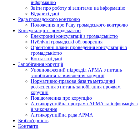
інформацію
Звіти про роботу зі запитами на інформацію
Відкриті дані
Рада громадського контролю
Положення про Раду громадського контролю
Консультації з громадськістю
Електронні консультації з громадськістю
Публічні громадські обговорення
Орієнтовні плани проведення консультацій з
громадськістю
Контактні дані
Запобігання корупції
Уповноважений підрозділ АРМА з питань
запобігання та виявлення корупції
Нормативно-правова база та методичні
роз'яснення з питань запобігання проявам
корупції
Повідомлення про корупцію
Антикорупційна програма АРМА та інформація з
її виконання
Антикорупційна рада АРМА
Безбар'єрність
Контакти