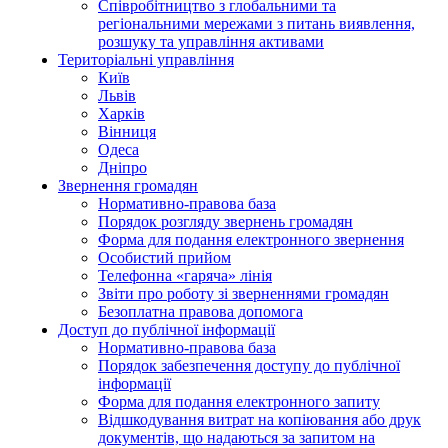
Співробітництво з глобальними та
регіональними мережами з питань виявлення,
розшуку та управління активами
Територіальні управління
Київ
Львів
Харків
Вінниця
Одеса
Дніпро
Звернення громадян
Нормативно-правова база
Порядок розгляду звернень громадян
Форма для подання електронного звернення
Особистий прийом
Телефонна «гаряча» лінія
Звіти про роботу зі зверненнями громадян
Безоплатна правова допомога
Доступ до публічної інформації
Нормативно-правова база
Порядок забезпечення доступу до публічної
інформації
Форма для подання електронного запиту
Відшкодування витрат на копіювання або друк
документів, що надаються за запитом на