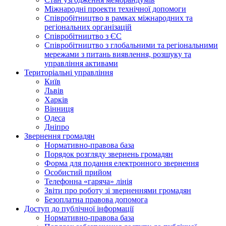
Міжнародні проекти технічної допомоги
Співробітництво в рамках міжнародних та
регіональних організацій
Співробітництво з ЄС
Співробітництво з глобальними та регіональними
мережами з питань виявлення, розшуку та
управління активами
Територіальні управління
Київ
Львів
Харків
Вінниця
Одеса
Дніпро
Звернення громадян
Нормативно-правова база
Порядок розгляду звернень громадян
Форма для подання електронного звернення
Особистий прийом
Телефонна «гаряча» лінія
Звіти про роботу зі зверненнями громадян
Безоплатна правова допомога
Доступ до публічної інформації
Нормативно-правова база