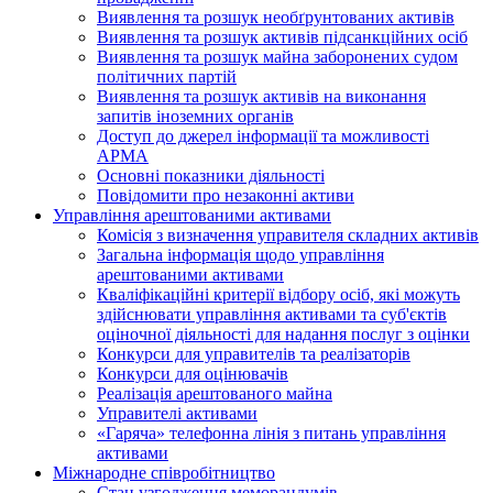
Виявлення та розшук необґрунтованих активів
Виявлення та розшук активів підсанкційних осіб
Виявлення та розшук майна заборонених судом
політичних партій
Виявлення та розшук активів на виконання
запитів іноземних органів
Доступ до джерел інформації та можливості
АРМА
Основні показники діяльності
Повідомити про незаконні активи
Управління арештованими активами
Комісія з визначення управителя складних активів
Загальна інформація щодо управління
арештованими активами
Кваліфікаційні критерії відбору осіб, які можуть
здiйснювати управління активами та суб'єктів
оціночної діяльності для надання послуг з оцінки
Конкурси для управителів та реалізаторів
Конкурси для оцінювачів
Реалізація арештованого майна
Управителі активами
«Гаряча» телефонна лінія з питань управління
активами
Міжнародне співробітництво
Стан узгодження меморандумів