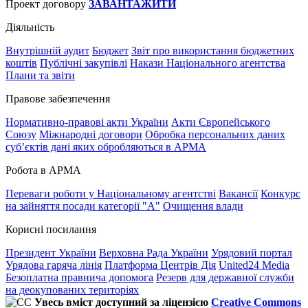
Проект договору
ЗАВАНТАЖИТИ
Діяльність
Внутрішній аудит
Бюджет
Звіт про використання бюджетних
коштів
Публічні закупівлі
Накази Національного агентства
Плани та звіти
Правове забезпечення
Нормативно-правові акти України
Акти Європейського
Союзу
Міжнародні договори
Обробка персональних даних
субʼєктів дані яких обробляються в АРМА
Робота в АРМА
Переваги роботи у Національному агентстві
Вакансії
Конкурс
на зайняття посади категорії "А"
Очищення влади
Корисні посилання
Президент України
Верховна Рада України
Урядовий портал
Урядова гаряча лінія
Платформа Центрів Дія
United24 Media
Безоплатна правнича допомога
Резерв для державної служби
на деокупованих територіях
Увесь вміст доступний за ліцензією
Creative Commons