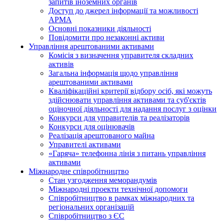
запитів іноземних органів
Доступ до джерел інформації та можливості
АРМА
Основні показники діяльності
Повідомити про незаконні активи
Управління арештованими активами
Комісія з визначення управителя складних
активів
Загальна інформація щодо управління
арештованими активами
Кваліфікаційні критерії відбору осіб, які можуть
здiйснювати управління активами та суб'єктів
оціночної діяльності для надання послуг з оцінки
Конкурси для управителів та реалізаторів
Конкурси для оцінювачів
Реалізація арештованого майна
Управителі активами
«Гаряча» телефонна лінія з питань управління
активами
Міжнародне співробітництво
Стан узгодження меморандумів
Міжнародні проекти технічної допомоги
Співробітництво в рамках міжнародних та
регіональних організацій
Співробітництво з ЄС