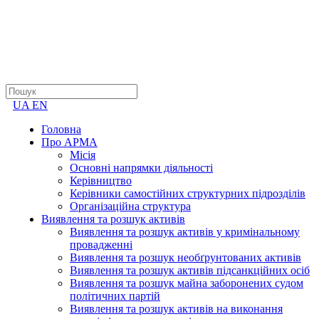
UA
EN
Головна
Про АРМА
Місія
Основні напрямки діяльності
Керівництво
Керівники самостійних структурних підрозділів
Організаційна структура
Виявлення та розшук активів
Виявлення та розшук активів у кримінальному
провадженні
Виявлення та розшук необґрунтованих активів
Виявлення та розшук активів підсанкційних осіб
Виявлення та розшук майна заборонених судом
політичних партій
Виявлення та розшук активів на виконання