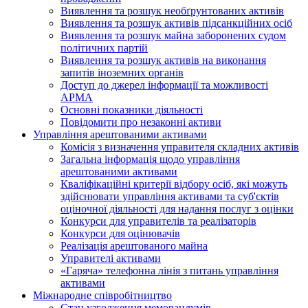
Виявлення та розшук необґрунтованих активів
Виявлення та розшук активів підсанкційних осіб
Виявлення та розшук майна заборонених судом
політичних партій
Виявлення та розшук активів на виконання
запитів іноземних органів
Доступ до джерел інформації та можливості
АРМА
Основні показники діяльності
Повідомити про незаконні активи
Управління арештованими активами
Комісія з визначення управителя складних активів
Загальна інформація щодо управління
арештованими активами
Кваліфікаційні критерії відбору осіб, які можуть
здiйснювати управління активами та суб'єктів
оціночної діяльності для надання послуг з оцінки
Конкурси для управителів та реалізаторів
Конкурси для оцінювачів
Реалізація арештованого майна
Управителі активами
«Гаряча» телефонна лінія з питань управління
активами
Міжнародне співробітництво
Стан узгодження меморандумів