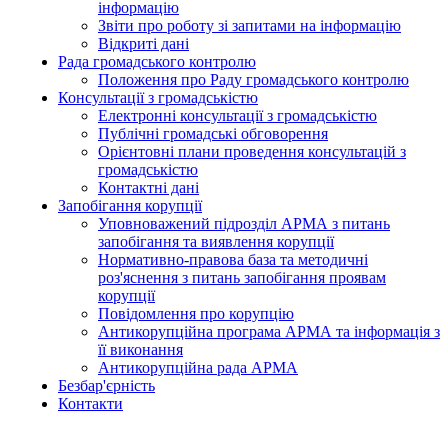
інформацію
Звіти про роботу зі запитами на інформацію
Відкриті дані
Рада громадського контролю
Положення про Раду громадського контролю
Консультації з громадськістю
Електронні консультації з громадськістю
Публічні громадські обговорення
Орієнтовні плани проведення консультацій з
громадськістю
Контактні дані
Запобігання корупції
Уповноважений підрозділ АРМА з питань
запобігання та виявлення корупції
Нормативно-правова база та методичні
роз'яснення з питань запобігання проявам
корупції
Повідомлення про корупцію
Антикорупційна програма АРМА та інформація з
її виконання
Антикорупційна рада АРМА
Безбар'єрність
Контакти