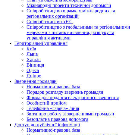
Міжнародні проекти технічної допомоги
Співробітництво в рамках міжнародних та
регіональних організацій
Співробітництво з ЄС
Співробітництво з глобальними та регіональними
мережами з питань виявлення, розшуку та
управління активами
Територіальні управління
Київ
Львів
Харків
Вінниця
Одеса
Дніпро
Звернення громадян
Нормативно-правова база
Порядок розгляду звернень громадян
Форма для подання електронного звернення
Особистий прийом
Телефонна «гаряча» лінія
Звіти про роботу зі зверненнями громадян
Безоплатна правова допомога
Доступ до публічної інформації
Нормативно-правова база