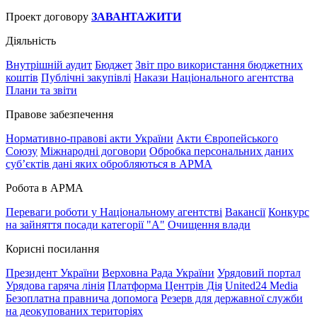
Проект договору
ЗАВАНТАЖИТИ
Діяльність
Внутрішній аудит
Бюджет
Звіт про використання бюджетних
коштів
Публічні закупівлі
Накази Національного агентства
Плани та звіти
Правове забезпечення
Нормативно-правові акти України
Акти Європейського
Союзу
Міжнародні договори
Обробка персональних даних
субʼєктів дані яких обробляються в АРМА
Робота в АРМА
Переваги роботи у Національному агентстві
Вакансії
Конкурс
на зайняття посади категорії "А"
Очищення влади
Корисні посилання
Президент України
Верховна Рада України
Урядовий портал
Урядова гаряча лінія
Платформа Центрів Дія
United24 Media
Безоплатна правнича допомога
Резерв для державної служби
на деокупованих територіях