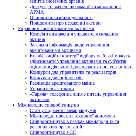
запитів іноземних органів
Доступ до джерел інформації та можливості
АРМА
Основні показники діяльності
Повідомити про незаконні активи
Управління арештованими активами
Комісія з визначення управителя складних
активів
Загальна інформація щодо управління
арештованими активами
Кваліфікаційні критерії відбору осіб, які можуть
здiйснювати управління активами та суб'єктів
оціночної діяльності для надання послуг з оцінки
Конкурси для управителів та реалізаторів
Конкурси для оцінювачів
Реалізація арештованого майна
Управителі активами
«Гаряча» телефонна лінія з питань управління
активами
Міжнародне співробітництво
Стан узгодження меморандумів
Міжнародні проекти технічної допомоги
Співробітництво в рамках міжнародних та
регіональних організацій
Співробітництво з ЄС