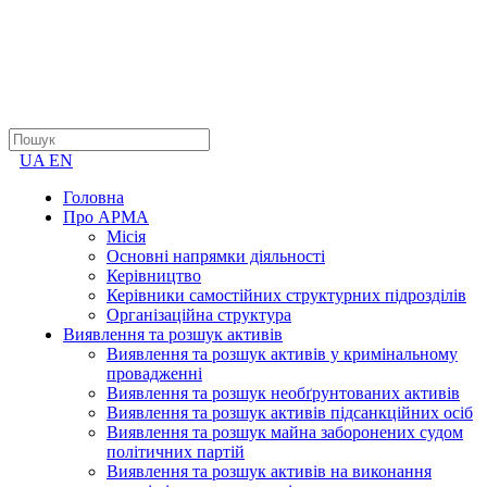
UA
EN
Головна
Про АРМА
Місія
Основні напрямки діяльності
Керівництво
Керівники самостійних структурних підрозділів
Організаційна структура
Виявлення та розшук активів
Виявлення та розшук активів у кримінальному
провадженні
Виявлення та розшук необґрунтованих активів
Виявлення та розшук активів підсанкційних осіб
Виявлення та розшук майна заборонених судом
політичних партій
Виявлення та розшук активів на виконання