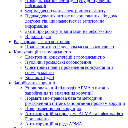
Порядок забезпечення доступу до публічної
інформації
Форма для подання електронного запиту
Відшкодування витрат на копіювання або друк
документів, що надаються за запитом на
інформацію
Звіти про роботу зі запитами на інформацію
Відкриті дані
Рада громадського контролю
Положення про Раду громадського контролю
Консультації з громадськістю
Електронні консультації з громадськістю
Публічні громадські обговорення
Орієнтовні плани проведення консультацій з
громадськістю
Контактні дані
Запобігання корупції
Уповноважений підрозділ АРМА з питань
запобігання та виявлення корупції
Нормативно-правова база та методичні
роз'яснення з питань запобігання проявам корупції
Повідомлення про корупцію
Антикорупційна програма АРМА та інформація з
її виконання
Антикорупційна рада АРМА