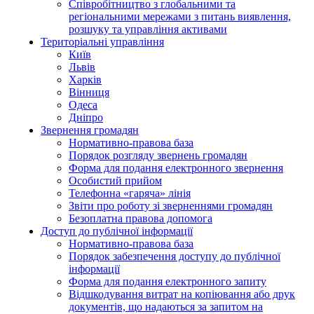
Співробітництво з глобальними та
регіональними мережами з питань виявлення,
розшуку та управління активами
Територіальні управління
Київ
Львів
Харків
Вінниця
Одеса
Дніпро
Звернення громадян
Нормативно-правова база
Порядок розгляду звернень громадян
Форма для подання електронного звернення
Особистий прийом
Телефонна «гаряча» лінія
Звіти про роботу зі зверненнями громадян
Безоплатна правова допомога
Доступ до публічної інформації
Нормативно-правова база
Порядок забезпечення доступу до публічної
інформації
Форма для подання електронного запиту
Відшкодування витрат на копіювання або друк
документів, що надаються за запитом на