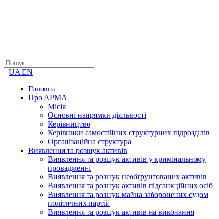
UA
EN
Головна
Про АРМА
Місія
Основні напрямки діяльності
Керівництво
Керівники самостійних структурних підрозділів
Організаційна структура
Виявлення та розшук активів
Виявлення та розшук активів у кримінальному
провадженні
Виявлення та розшук необґрунтованих активів
Виявлення та розшук активів підсанкційних осіб
Виявлення та розшук майна заборонених судом
політичних партій
Виявлення та розшук активів на виконання