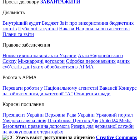
Проект договору
ЗАВАНТАЖИТИ
Діяльність
Внутрішній аудит
Бюджет
Звіт про використання бюджетних
коштів
Публічні закупівлі
Накази Національного агентства
Плани та звіти
Правове забезпечення
Нормативно-правові акти України
Акти Європейського
Союзу
Міжнародні договори
Обробка персональних даних
субʼєктів дані яких обробляються в АРМА
Робота в АРМА
Переваги роботи у Національному агентстві
Вакансії
Конкурс
на зайняття посади категорії "А"
Очищення влади
Корисні посилання
Президент України
Верховна Рада України
Урядовий портал
Урядова гаряча лінія
Платформа Центрів Дія
United24 Media
Безоплатна правнича допомога
Резерв для державної служби
на деокупованих територіях
Увесь вміст доступний за ліцензією
Creative Commons