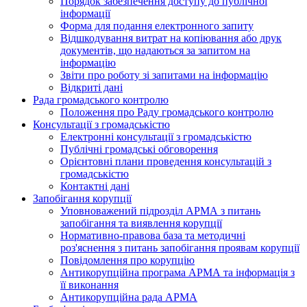
Порядок забезпечення доступу до публічної
інформації
Форма для подання електронного запиту
Відшкодування витрат на копіювання або друк
документів, що надаються за запитом на
інформацію
Звіти про роботу зі запитами на інформацію
Відкриті дані
Рада громадського контролю
Положення про Раду громадського контролю
Консультації з громадськістю
Електронні консультації з громадськістю
Публічні громадські обговорення
Орієнтовні плани проведення консультацій з
громадськістю
Контактні дані
Запобігання корупції
Уповноважений підрозділ АРМА з питань
запобігання та виявлення корупції
Нормативно-правова база та методичні
роз'яснення з питань запобігання проявам корупції
Повідомлення про корупцію
Антикорупційна програма АРМА та інформація з
її виконання
Антикорупційна рада АРМА