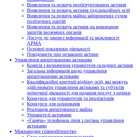
Виявлення та розшук необґрунтованих активів
Виявлення та розшук активів підсанкційних осіб
Виявлення та розшук майна заборонених судом
політичних партій
Виявлення та розшук активів на виконання
запитів іноземних органів
Доступ до джерел інформації та можливості
АРМА
Основні показники діяльності
Повідомити про незаконні активи
Управління арештованими активами
Комісія з визначення управителя складних активів
Загальна інформація щодо управління
арештованими активами
Кваліфікаційні критерії відбору осіб, які можуть
здiйснювати управління активами та суб'єктів
оціночної діяльності для надання послуг з оцінки
Конкурси для управителів та реалізаторів
Конкурси для оцінювачів
Реалізація арештованого майна
Управителі активами
«Гаряча» телефонна лінія з питань управління
активами
Міжнародне співробітництво
Стан узгодження меморандумів