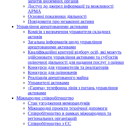
запитів іноземних органів
Доступ до джерел інформації та можливості
АРМА
Основні показники діяльності
Повідомити про незаконні активи
Управління арештованими активами
Комісія з визначення управителя складних
активів
Загальна інформація щодо управління
арештованими активами
Кваліфікаційні критерії відбору осіб, які можуть
здiйснювати управління активами та суб'єктів
оціночної діяльності для надання послуг з оцінки
Конкурси для управителів та реалізаторів
Конкурси для оцінювачів
Реалізація арештованого майна
Управителі активами
«Гаряча» телефонна лінія з питань управління
активами
Міжнародне співробітництво
Стан узгодження меморандумів
Міжнародні проекти технічної допомоги
Співробітництво в рамках міжнародних та
регіональних організацій
Співробітництво з ЄС