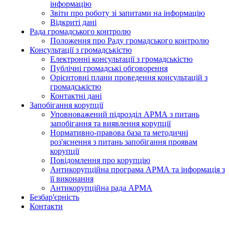
інформацію
Звіти про роботу зі запитами на інформацію
Відкриті дані
Рада громадського контролю
Положення про Раду громадського контролю
Консультації з громадськістю
Електронні консультації з громадськістю
Публічні громадські обговорення
Орієнтовні плани проведення консультацій з
громадськістю
Контактні дані
Запобігання корупції
Уповноважений підрозділ АРМА з питань
запобігання та виявлення корупції
Нормативно-правова база та методичні
роз'яснення з питань запобігання проявам
корупції
Повідомлення про корупцію
Антикорупційна програма АРМА та інформація з
її виконання
Антикорупційна рада АРМА
Безбар'єрність
Контакти