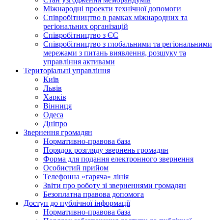
Міжнародні проекти технічної допомоги
Співробітництво в рамках міжнародних та
регіональних організацій
Співробітництво з ЄС
Співробітництво з глобальними та регіональними
мережами з питань виявлення, розшуку та
управління активами
Територіальні управління
Київ
Львів
Харків
Вінниця
Одеса
Дніпро
Звернення громадян
Нормативно-правова база
Порядок розгляду звернень громадян
Форма для подання електронного звернення
Особистий прийом
Телефонна «гаряча» лінія
Звіти про роботу зі зверненнями громадян
Безоплатна правова допомога
Доступ до публічної інформації
Нормативно-правова база