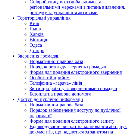
Співробітництво з глобальними та
регіональними мережами з питань виявлення,
розшуку та управління активами
Територіальні управління
Київ
Львів
Харків
Вінниця
Одеса
Дніпро
Звернення громадян
Нормативно-правова база
Порядок розгляду звернень громадян
Форма для подання електронного звернення
Особистий прийом
Телефонна «гаряча» лінія
Звіти про роботу зі зверненнями громадян
Безоплатна правова допомога
Доступ до публічної інформації
Нормативно-правова база
Порядок забезпечення доступу до публічної
інформації
Форма для подання електронного запиту
Відшкодування витрат на копіювання або друк
документів, що надаються за запитом на