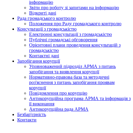
інформацію
Звіти про роботу зі запитами на інформацію
Відкриті дані
Рада громадського контролю
Положення про Раду громадського контролю
Консультації з громадськістю
Електронні консультації з громадськістю
Публічні громадські обговорення
Орієнтовні плани проведення консультацій з
громадськістю
Контактні дані
Запобігання корупції
Уповноважений підрозділ АРМА з питань
запобігання та виявлення корупції
Нормативно-правова база та методичні
роз'яснення з питань запобігання проявам
корупції
Повідомлення про корупцію
Антикорупційна програма АРМА та інформація з
її виконання
Антикорупційна рада АРМА
Безбар'єрність
Контакти