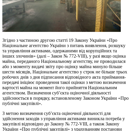
Згідно з частиною другою статті 19 Закону України «Про
Національне агентство України з питань виявлення, розшуку
та управління активами, одержаними від корупційних та
інших злочинів» (далі – Закон № 772-VІІІ), у разі якщо оцінка
майна, переданого Національному агентству, не проводилася
або з моменту видачі звіту про оцінку майна минуло більше
шести місяців, Національне агентство у строк не більше трьох
робочих днів з дня підписання відповідного акта приймання-
передачі ініціює проведення такої оцінки з метою визначення
вартості майна на момент його прийняття Національним
агентством. Визначення суб’єкта оціночної діяльності
здійснюється в порядку, встановленому Законом України «Про
публічні закупівлі».
З метою визначення суб’єкта оціночної діяльності для
здійснення заходів з управління активами виникла потреба у
закупівлі відповідно до Закону № 772-VІІІ, а також Закону
України «Про публічні закупівлі» з урахуванням постанови