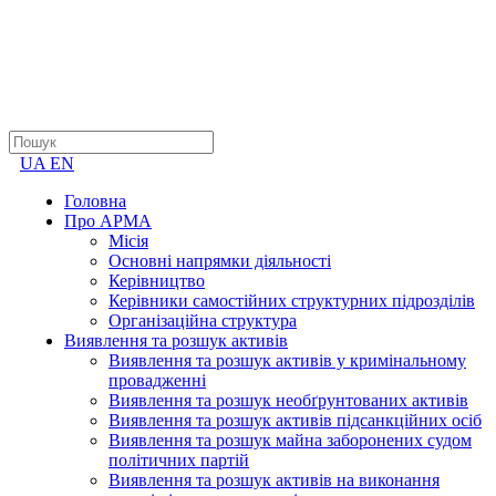
UA
EN
Головна
Про АРМА
Місія
Основні напрямки діяльності
Керівництво
Керівники самостійних структурних підрозділів
Організаційна структура
Виявлення та розшук активів
Виявлення та розшук активів у кримінальному
провадженні
Виявлення та розшук необґрунтованих активів
Виявлення та розшук активів підсанкційних осіб
Виявлення та розшук майна заборонених судом
політичних партій
Виявлення та розшук активів на виконання