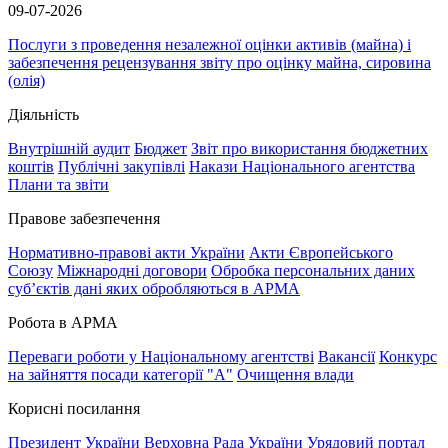
09-07-2026
Послуги з проведення незалежної оцінки активів (майна) і
забезпечення рецензування звіту про оцінку майна, сировина
(олія)
Діяльність
Внутрішній аудит
Бюджет
Звіт про використання бюджетних
коштів
Публічні закупівлі
Накази Національного агентства
Плани та звіти
Правове забезпечення
Нормативно-правові акти України
Акти Європейського
Союзу
Міжнародні договори
Обробка персональних даних
субʼєктів дані яких обробляються в АРМА
Робота в АРМА
Переваги роботи у Національному агентстві
Вакансії
Конкурс
на зайняття посади категорії "А"
Очищення влади
Корисні посилання
Президент України
Верховна Рада України
Урядовий портал