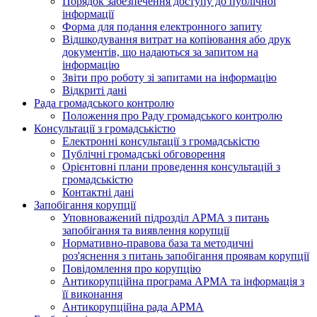
Порядок забезпечення доступу до публічної
інформації
Форма для подання електронного запиту
Відшкодування витрат на копіювання або друк
документів, що надаються за запитом на
інформацію
Звіти про роботу зі запитами на інформацію
Відкриті дані
Рада громадського контролю
Положення про Раду громадського контролю
Консультації з громадськістю
Електронні консультації з громадськістю
Публічні громадські обговорення
Орієнтовні плани проведення консультацій з
громадськістю
Контактні дані
Запобігання корупції
Уповноважений підрозділ АРМА з питань
запобігання та виявлення корупції
Нормативно-правова база та методичні
роз'яснення з питань запобігання проявам корупції
Повідомлення про корупцію
Антикорупційна програма АРМА та інформація з
її виконання
Антикорупційна рада АРМА