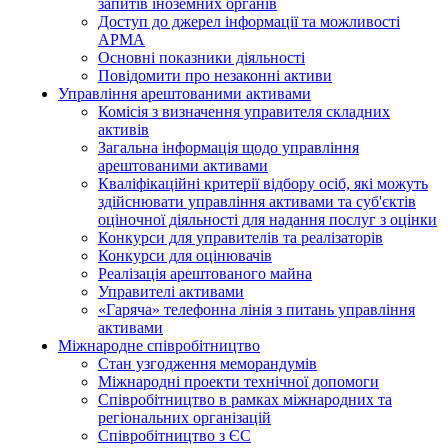
запитів іноземних органів
Доступ до джерел інформації та можливості
АРМА
Основні показники діяльності
Повідомити про незаконні активи
Управління арештованими активами
Комісія з визначення управителя складних
активів
Загальна інформація щодо управління
арештованими активами
Кваліфікаційні критерії відбору осіб, які можуть
здiйснювати управління активами та суб'єктів
оціночної діяльності для надання послуг з оцінки
Конкурси для управителів та реалізаторів
Конкурси для оцінювачів
Реалізація арештованого майна
Управителі активами
«Гаряча» телефонна лінія з питань управління
активами
Міжнародне співробітництво
Стан узгодження меморандумів
Міжнародні проекти технічної допомоги
Співробітництво в рамках міжнародних та
регіональних організацій
Співробітництво з ЄС