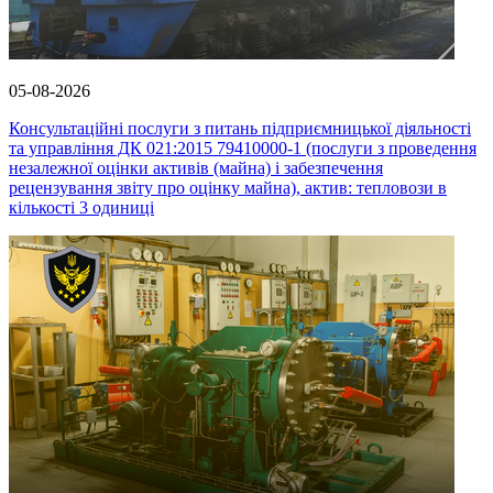
05-08-2026
Консультаційні послуги з питань підприємницької діяльності
та управління ДК 021:2015 79410000-1 (послуги з проведення
незалежної оцінки активів (майна) і забезпечення
рецензування звіту про оцінку майна), актив: тепловози в
кількості 3 одиниці