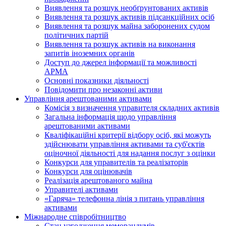
Виявлення та розшук необґрунтованих активів
Виявлення та розшук активів підсанкційних осіб
Виявлення та розшук майна заборонених судом
політичних партій
Виявлення та розшук активів на виконання
запитів іноземних органів
Доступ до джерел інформації та можливості
АРМА
Основні показники діяльності
Повідомити про незаконні активи
Управління арештованими активами
Комісія з визначення управителя складних активів
Загальна інформація щодо управління
арештованими активами
Кваліфікаційні критерії відбору осіб, які можуть
здiйснювати управління активами та суб'єктів
оціночної діяльності для надання послуг з оцінки
Конкурси для управителів та реалізаторів
Конкурси для оцінювачів
Реалізація арештованого майна
Управителі активами
«Гаряча» телефонна лінія з питань управління
активами
Міжнародне співробітництво
Стан узгодження меморандумів