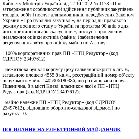
Кабінету Міністрів України від 12.10.2022 № 1178 «Про
затвердження особливостей здійснення публічних закупівель
товарів, робіт і послуг для замовників, передбачених Законом
України «Про публічні закупівлі», на період дії правового
режиму воєнного стану в Україні та протягом 90 днів з дня
його припинення або скасування», послуг з проведення
незалежної оцінки активів (майна) і забезпечення
рецензування звіту про оцінку майна по Активу:
- 100% корпоративних прав ПП «НТЦ Редуктор» (код
ЄДРПОУ 23497612);
- нежитлова будівля корпусу цеху гальванопокриттів літ. В,
загальною площею 4555,8 кв.м., реєстраційний номер об’єкту
нерухомого майна 1405906180386, що розташована по вул.
Пшенична, 8 в місті Києві, власником якої є ПП «НТЦ
Редуктор» (код ЄДРПОУ 23497612);
- майно належне ПП «НТЦ Редуктор» (код ЄДРПОУ
23497612), відповідно оборотно-сальдової відомості по
рахунку 10.
ПОСИЛАННЯ НА ЕЛЕКТРОННИЙ МАЙДАНЧИК