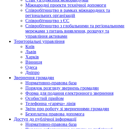
Міжнародні проекти технічної допомоги
Співробітництво в рамках міжнародних та
регіональних організацій
Співробітництво з ЄС
Співробітництво з глобальними та регіональними
мережами з питань виявлення, розшуку та
управління активами
Територіальні управління
Київ
Львів
Харків
Вінниця
Одеса
Дніпро
Звернення громадян
Нормативно-правова база
Порядок розгляду звернень громадян
Форма для подання електронного звернення
Особистий прийом
Телефонна «гаряча» лінія
Звіти про роботу зі зверненнями громадян
Безоплатна правова допомога
Доступ до публічної інформації
Нормативно-правова база