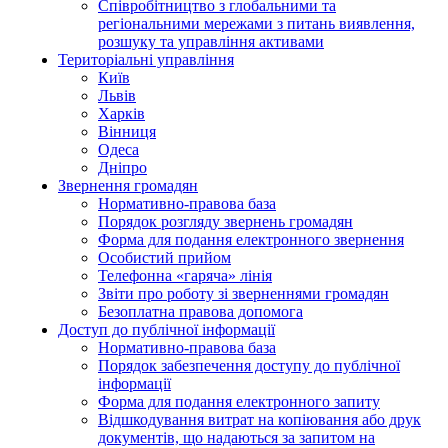
Співробітництво з глобальними та
регіональними мережами з питань виявлення,
розшуку та управління активами
Територіальні управління
Київ
Львів
Харків
Вінниця
Одеса
Дніпро
Звернення громадян
Нормативно-правова база
Порядок розгляду звернень громадян
Форма для подання електронного звернення
Особистий прийом
Телефонна «гаряча» лінія
Звіти про роботу зі зверненнями громадян
Безоплатна правова допомога
Доступ до публічної інформації
Нормативно-правова база
Порядок забезпечення доступу до публічної
інформації
Форма для подання електронного запиту
Відшкодування витрат на копіювання або друк
документів, що надаються за запитом на