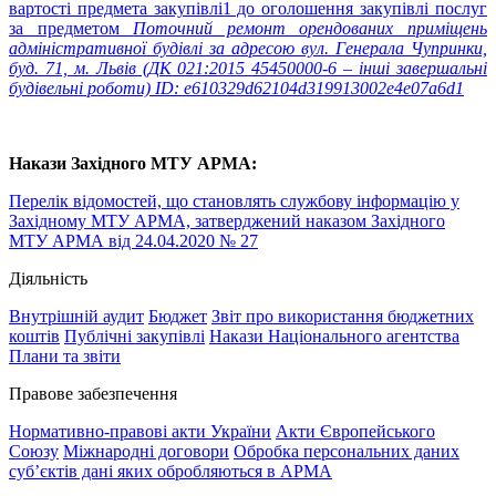
вартості предмета закупівлі1 до оголошення закупівлі послуг
за предметом
Поточний ремонт орендованих приміщень
адміністративної будівлі за адресою вул. Генерала Чупринки,
буд. 71, м. Львів (ДК 021:2015 45450000-6 – інші завершальні
будівельні роботи) ID: e610329d62104d319913002e4e07a6d1
Накази Західного МТУ АРМА:
Перелік відомостей, що становлять службову інформацію у
Західному МТУ АРМА, затверджений наказом Західного
МТУ АРМА від 24.04.2020 № 27
Діяльність
Внутрішній аудит
Бюджет
Звіт про використання бюджетних
коштів
Публічні закупівлі
Накази Національного агентства
Плани та звіти
Правове забезпечення
Нормативно-правові акти України
Акти Європейського
Союзу
Міжнародні договори
Обробка персональних даних
субʼєктів дані яких обробляються в АРМА