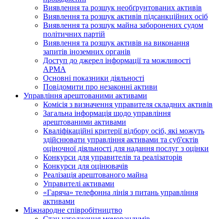
Виявлення та розшук необґрунтованих активів
Виявлення та розшук активів підсанкційних осіб
Виявлення та розшук майна заборонених судом
політичних партій
Виявлення та розшук активів на виконання
запитів іноземних органів
Доступ до джерел інформації та можливості
АРМА
Основні показники діяльності
Повідомити про незаконні активи
Управління арештованими активами
Комісія з визначення управителя складних активів
Загальна інформація щодо управління
арештованими активами
Кваліфікаційні критерії відбору осіб, які можуть
здiйснювати управління активами та суб'єктів
оціночної діяльності для надання послуг з оцінки
Конкурси для управителів та реалізаторів
Конкурси для оцінювачів
Реалізація арештованого майна
Управителі активами
«Гаряча» телефонна лінія з питань управління
активами
Міжнародне співробітництво
Стан узгодження меморандумів