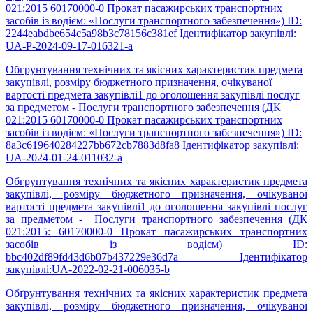
021:2015 60170000-0 Прокат пасажирських транспортних
засобів із водієм: «Послуги транспортного забезпечення») ID:
2244eabdbe654c5a98b3c78156c381ef Ідентифікатор закупівлі:
UA-P-2024-09-17-016321-a
Обгрунтування технічних та якісних характеристик предмета
закупівлі, розміру бюджетного призначення, очікуваної
вартості предмета закупівлі1 до оголошення закупівлі послуг
за предметом - Послуги транспортного забезпечення (ДК
021:2015 60170000-0 Прокат пасажирських транспортних
засобів із водієм: «Послуги транспортного забезпечення») ID:
8a3c619640284227bb672cb7883d8fa8 Ідентифікатор закупівлі:
UA-2024-01-24-011032-а
Обгрунтування технічних та якісних характеристик предмета
закупівлі, розміру бюджетного призначення, очікуваної
вартості предмета закупівлі1 до оголошення закупівлі послуг
за предметом - Послуги транспортного забезпечення (ДК
021:2015: 60170000-0 Прокат пасажирських транспортних
засобів із водієм) ID:
bbc402df89fd43d6b07b437229e36d7a Ідентифікатор
закупівлі:UA-2022-02-21-006035-b
Обґрунтування технічних та якісних характеристик предмета
закупівлі, розміру бюджетного призначення, очікуваної