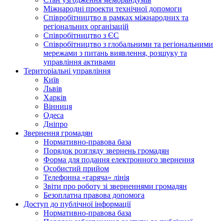
Міжнародні проекти технічної допомоги
Співробітництво в рамках міжнародних та
регіональних організацій
Співробітництво з ЄС
Співробітництво з глобальними та регіональними
мережами з питань виявлення, розшуку та
управління активами
Територіальні управління
Київ
Львів
Харків
Вінниця
Одеса
Дніпро
Звернення громадян
Нормативно-правова база
Порядок розгляду звернень громадян
Форма для подання електронного звернення
Особистий прийом
Телефонна «гаряча» лінія
Звіти про роботу зі зверненнями громадян
Безоплатна правова допомога
Доступ до публічної інформації
Нормативно-правова база