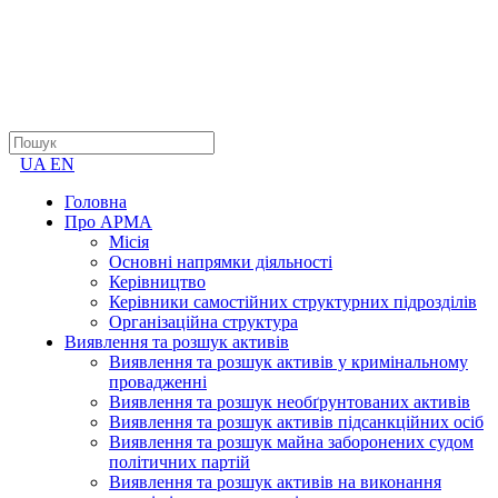
UA
EN
Головна
Про АРМА
Місія
Основні напрямки діяльності
Керівництво
Керівники самостійних структурних підрозділів
Організаційна структура
Виявлення та розшук активів
Виявлення та розшук активів у кримінальному
провадженні
Виявлення та розшук необґрунтованих активів
Виявлення та розшук активів підсанкційних осіб
Виявлення та розшук майна заборонених судом
політичних партій
Виявлення та розшук активів на виконання