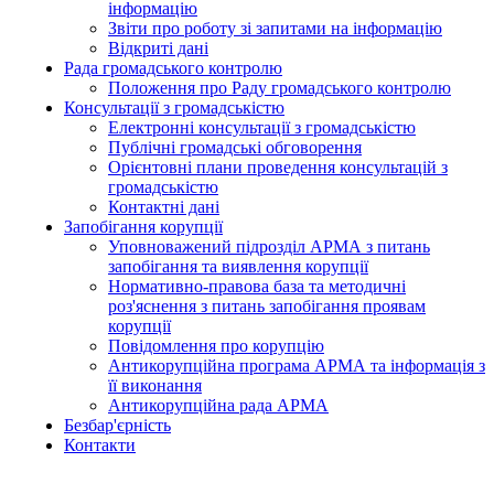
інформацію
Звіти про роботу зі запитами на інформацію
Відкриті дані
Рада громадського контролю
Положення про Раду громадського контролю
Консультації з громадськістю
Електронні консультації з громадськістю
Публічні громадські обговорення
Орієнтовні плани проведення консультацій з
громадськістю
Контактні дані
Запобігання корупції
Уповноважений підрозділ АРМА з питань
запобігання та виявлення корупції
Нормативно-правова база та методичні
роз'яснення з питань запобігання проявам
корупції
Повідомлення про корупцію
Антикорупційна програма АРМА та інформація з
її виконання
Антикорупційна рада АРМА
Безбар'єрність
Контакти