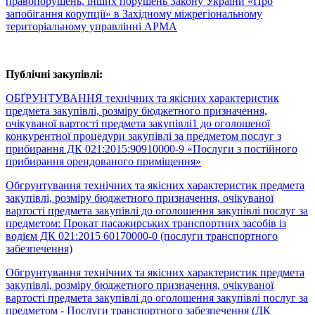
правопорушень, інших порушень Закону України «Про
запобігання корупції» в Західному міжрегіональному
територіальному управлінні АРМА
Публічні закупівлі:
ОБҐРУНТУВАННЯ технічних та якісних характеристик
предмета закупівлі, розміру бюджетного призначення,
очікуваної вартості предмета закупівлі1 до оголошеної
конкурентної процедури закупівлі за предметом послуг з
прибирання ДК 021:2015:90910000-9 «Послуги з постійного
прибирання орендованого приміщення»
Обгрунтування технічних та якісних характеристик предмета
закупівлі, розміру бюджетного призначення, очікуваної
вартості предмета закупівлі до оголошення закупівлі послуг за
предметом: Прокат пасажирських транспортних засобів із
водієм ДК 021:2015 60170000-0 (послуги транспортного
забезпечення)
Обгрунтування технічних та якісних характеристик предмета
закупівлі, розміру бюджетного призначення, очікуваної
вартості предмета закупівлі до оголошення закупівлі послуг за
предметом - Послуги транспортного забезпечення (ДК