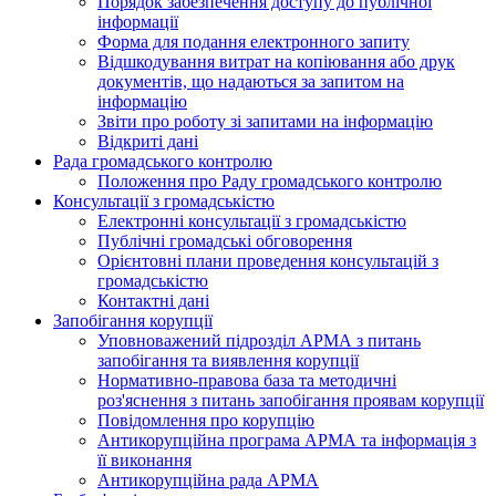
Порядок забезпечення доступу до публічної
інформації
Форма для подання електронного запиту
Відшкодування витрат на копіювання або друк
документів, що надаються за запитом на
інформацію
Звіти про роботу зі запитами на інформацію
Відкриті дані
Рада громадського контролю
Положення про Раду громадського контролю
Консультації з громадськістю
Електронні консультації з громадськістю
Публічні громадські обговорення
Орієнтовні плани проведення консультацій з
громадськістю
Контактні дані
Запобігання корупції
Уповноважений підрозділ АРМА з питань
запобігання та виявлення корупції
Нормативно-правова база та методичні
роз'яснення з питань запобігання проявам корупції
Повідомлення про корупцію
Антикорупційна програма АРМА та інформація з
її виконання
Антикорупційна рада АРМА