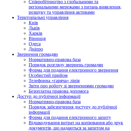
Співробітництво з глобальними та
регіональними мережами з питань виявлення,
розшуку та управління активами
Територіальні управління
Київ
Львів
Харків
Вінниця
Одеса
Дніпро
Звернення громадян
Нормативно-правова база
Порядок розгляду звернень громадян
Форма для подання електронного звернення
Особистий прийом
Телефонна «гаряча» лінія
Звіти про роботу зі зверненнями громадян
Безоплатна правова допомога
Доступ до публічної інформації
Нормативно-правова база
Порядок забезпечення доступу до публічної
інформації
Форма для подання електронного запиту
Відшкодування витрат на копіювання або друк
документів, що надаються за запитом на