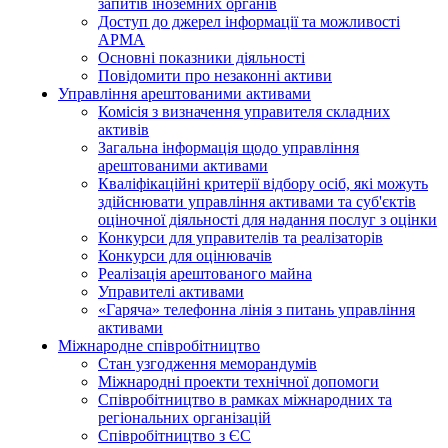
запитів іноземних органів
Доступ до джерел інформації та можливості
АРМА
Основні показники діяльності
Повідомити про незаконні активи
Управління арештованими активами
Комісія з визначення управителя складних
активів
Загальна інформація щодо управління
арештованими активами
Кваліфікаційні критерії відбору осіб, які можуть
здiйснювати управління активами та суб'єктів
оціночної діяльності для надання послуг з оцінки
Конкурси для управителів та реалізаторів
Конкурси для оцінювачів
Реалізація арештованого майна
Управителі активами
«Гаряча» телефонна лінія з питань управління
активами
Міжнародне співробітництво
Стан узгодження меморандумів
Міжнародні проекти технічної допомоги
Співробітництво в рамках міжнародних та
регіональних організацій
Співробітництво з ЄС