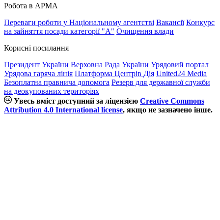
Робота в АРМА
Переваги роботи у Національному агентстві
Вакансії
Конкурс
на зайняття посади категорії "А"
Очищення влади
Корисні посилання
Президент України
Верховна Рада України
Урядовий портал
Урядова гаряча лінія
Платформа Центрів Дія
United24 Media
Безоплатна правнича допомога
Резерв для державної служби
на деокупованих територіях
Увесь вміст доступний за ліцензією
Creative Commons
Attribution 4.0 International license
, якщо не зазначено інше.