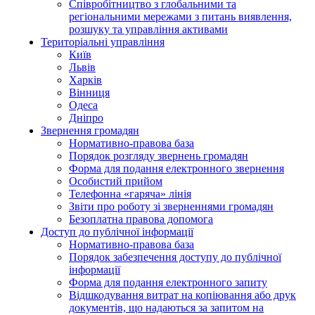
Співробітництво з глобальними та
регіональними мережами з питань виявлення,
розшуку та управління активами
Територіальні управління
Київ
Львів
Харків
Вінниця
Одеса
Дніпро
Звернення громадян
Нормативно-правова база
Порядок розгляду звернень громадян
Форма для подання електронного звернення
Особистий прийом
Телефонна «гаряча» лінія
Звіти про роботу зі зверненнями громадян
Безоплатна правова допомога
Доступ до публічної інформації
Нормативно-правова база
Порядок забезпечення доступу до публічної
інформації
Форма для подання електронного запиту
Відшкодування витрат на копіювання або друк
документів, що надаються за запитом на