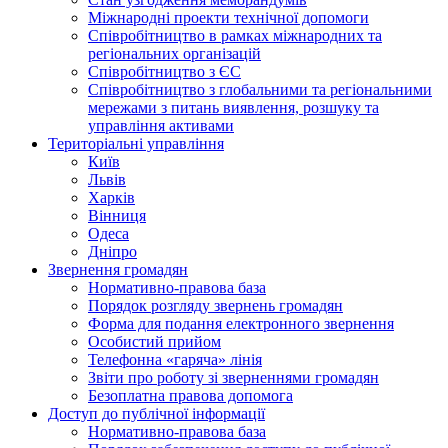
Міжнародні проекти технічної допомоги
Співробітництво в рамках міжнародних та
регіональних організацій
Співробітництво з ЄС
Співробітництво з глобальними та регіональними
мережами з питань виявлення, розшуку та
управління активами
Територіальні управління
Київ
Львів
Харків
Вінниця
Одеса
Дніпро
Звернення громадян
Нормативно-правова база
Порядок розгляду звернень громадян
Форма для подання електронного звернення
Особистий прийом
Телефонна «гаряча» лінія
Звіти про роботу зі зверненнями громадян
Безоплатна правова допомога
Доступ до публічної інформації
Нормативно-правова база