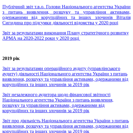
Публічний звіт т.в.о. Голови Національного агентства України
з питань виявлення, розшуку та управління активами,
одержаними від корупційних та інших злочинів Віталія
Сигидина про підсумки діяльності відомства у 2020 році
Звіт за результатами виконання Плану стратегічного розвитку
АРМА на 2020-2022 роки у 2020 році
2019 рік
Звіт за результатами операційного аудиту (управлінського
аудиту) діяльності Національного агентства України з питань
виявлення, розшуку та управління активами, одержаними від
корупційних та інших злочинів за 2019 рік
Звіт незалежного аудитора щодо фінансової звітності
Національного агентства України з питань виявлення,
розшуку та управління активами, одержаними від
корупційних та інших злочинів за 2019 рік
Звіт про діяльність Національного агентства України з питань
виявлення, розшуку та управління активами, одержаними від
корупційних та інших злочинів за 2019 рік