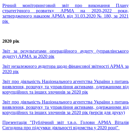
Річний моніторинговий звіт про виконання Плану
стратегічного розвитку АРМА на 2020-2022 роки,
затвердженого наказом АРМА від 31.03.2020 № 180, за 2021
рік
2020 рік
Звіт за результатами операційного аудиту (управлінського
аудиту) АРМА за 2020 рік
Звіт незалежного аудитора щодо фінансової звітності АРМА за
2020 рік
Звіт про діяльність Національного агентства України з питань
виявлення, розшуку та управління активами, одержаними від
корупційних та інших злочинів за 2020 рік
Звіт про діяльність Національного агентства України з питань
виявлення, розшуку та управління активами, одержаними від
корупційних та інших злочинів за 2020 рік (версія для друку)
Презентація "Публічний звіт т.в.о. Голови АРМА Віталія
Сигидина про підсумки діяльності відомства у 2020 році"