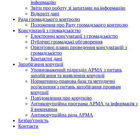
інформацію
Звіти про роботу зі запитами на інформацію
Відкриті дані
Рада громадського контролю
Положення про Раду громадського контролю
Консультації з громадськістю
Електронні консультації з громадськістю
Публічні громадські обговорення
Орієнтовні плани проведення консультацій з
громадськістю
Контактні дані
Запобігання корупції
Уповноважений підрозділ АРМА з питань
запобігання та виявлення корупції
Нормативно-правова база та методичні
роз'яснення з питань запобігання проявам
корупції
Повідомлення про корупцію
Антикорупційна програма АРМА та інформація з
її виконання
Антикорупційна рада АРМА
Безбар'єрність
Контакти