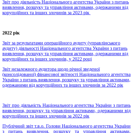
Звіт про діяльність Національного агентства України з питань
виявлення, розшуку та управління активами, одержаними від
корупційних та інших злочинів за 2023 рік
2022 рік
Звіт за результатами операційного аудиту (управлінського
аудиту) діяльності Національного агентства України з питань
виявлення, розшуку та управління активами, одержаними від
корупційних та інших злочинів, у 2022 році
Звіт незалежного аудитора щодо річної зведеної
(консолідованої) фінансової звітності Національного агентства
України з питань виявлення, розшуку та управління активами,
одержаними від корупційних та інших злочинів за 2022 рік
Звіт про діяльність Національного агентства України з питань
виявлення, розшуку та управління активами, одержаними від
корупційних та інших злочинів за 2022 рік
Публічний звіт т.в.о. Голови Національного агентства України
з питань виявлення, розшуку та управління активами,