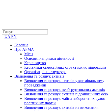
UA
EN
Головна
Про АРМА
Місія
Основні напрямки діяльності
Керівництво
Керівники самостійних структурних підрозділів
Організаційна структура
Виявлення та розшук активів
Виявлення та розшук активів у кримінальному
провадженні
Виявлення та розшук необґрунтованих активів
Виявлення та розшук активів підсанкційних осіб
Виявлення та розшук майна заборонених судом
політичних партій
Виявлення та розшук активів на виконання