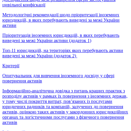
цивільної конфіскації
Методологічні рекомендації щодо пріоритезації іноземних
юриздикцій, в яких перебувають виведені за межі України
активи
Пріоритезація іноземних юрисдикцій, в яких перебувають
виведені за межі України активи (додаток 1)
Топ-11 юрисдикцій, на територіях яких перебувають активи
виведені за межі України (додаток 2)
Критерії
Опитувальник для вивчення іноземного досвіду у сфері
повернення активів
Інформаційно-аналітична довідка з питань кращих практик з
розподілу активів у рамках їх повернення з іноземних держав,
у тому числі покриття витрат, пов’язаних із послугами
юридичних радників та компаній, залучених до повернення
активів, оцінкою таких активів у закордонних юрисдикційних
органах та логістичними послугами з фізичного повернення
активів