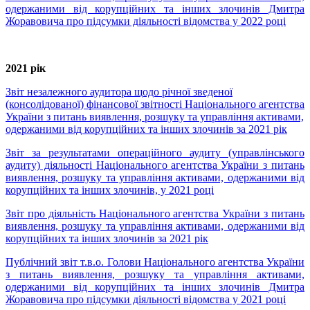
одержаними від корупційних та інших злочинів Дмитра
Жоравовича про підсумки діяльності відомства у 2022 році
2021 рік
Звіт незалежного аудитора щодо річної зведеної
(консолідованої) фінансової звітності Національного агентства
України з питань виявлення, розшуку та управління активами,
одержаними від корупційних та інших злочинів за 2021 рік
Звіт за результатами операційного аудиту (управлінського
аудиту) діяльності Національного агентства України з питань
виявлення, розшуку та управління активами, одержаними від
корупційних та інших злочинів, у 2021 році
Звіт про діяльність Національного агентства України з питань
виявлення, розшуку та управління активами, одержаними від
корупційних та інших злочинів за 2021 рік
Публічний звіт т.в.о. Голови Національного агентства України
з питань виявлення, розшуку та управління активами,
одержаними від корупційних та інших злочинів Дмитра
Жоравовича про підсумки діяльності відомства у 2021 році