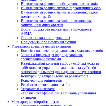
Виявлення та розшук необґрунтованих активів
Виявлення та розшук активів підсанкційних осіб
Виявлення та розшук майна заборонених судом
політичних партій
Виявлення та розшук активів на виконання
запитів іноземних органів
Доступ до джерел інформації та можливості
АРМА
Основні показники діяльності
Повідомити про незаконні активи
Управління арештованими активами
Комісія з визначення управителя складних активів
Загальна інформація щодо управління
арештованими активами
Кваліфікаційні критерії відбору осіб, які можуть
здiйснювати управління активами та суб'єктів
оціночної діяльності для надання послуг з оцінки
Конкурси для управителів та реалізаторів
Конкурси для оцінювачів
Реалізація арештованого майна
Управителі активами
«Гаряча» телефонна лінія з питань управління
активами
Міжнародне співробітництво
Стан узгодження меморандумів