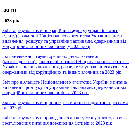
ЗВІТИ
2023 рік
Звіт за результатами операційного аудиту (управлінського
аудиту) діяльності Національного агентства України з питань
виявлення, розшуку та управління активами, одержаними від
корупційних та інших злочинів, у 2023 році
Звіт незалежного аудитора щодо річної зведеної
(консолідованої) фінансової звітності Національного агентства
України з питань виявлення, розшуку та управління активами,
одержаними від корупційних та інших злочинів за 2023 рік
Звіт про діяльність Національного агентства України з питань
виявлення, розшуку та управління активами, одержаними від
корупційних та інших злочинів за 2023 рік
Звіт за результатами оцінки ефективності бюджетної програми
за 2023 рік
Звіт за результатами проведеного аналізу стану законодавчого
врегулювання питання повернення активів за 2023 рік