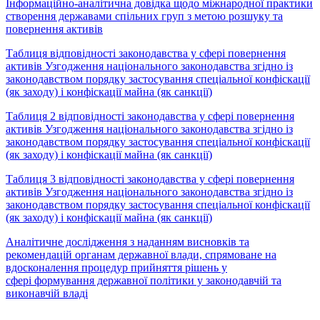
Інформаційно-аналітична довідка щодо міжнародної практики
створення державами спільних груп з метою розшуку та
повернення активів
Таблиця відповідності законодавства у сфері повернення
активів Узгодження національного законодавства згідно із
законодавством порядку застосування спеціальної конфіскації
(як заходу) і конфіскації майна (як санкції)
Таблиця 2 відповідності законодавства у сфері повернення
активів Узгодження національного законодавства згідно із
законодавством порядку застосування спеціальної конфіскації
(як заходу) і конфіскації майна (як санкції)
Таблиця 3 відповідності законодавства у сфері повернення
активів Узгодження національного законодавства згідно із
законодавством порядку застосування спеціальної конфіскації
(як заходу) і конфіскації майна (як санкції)
Аналітичне дослідження з наданням висновків та
рекомендацій органам державної влади, спрямоване на
вдосконалення процедур прийняття рішень у
сфері формування державної політики у законодавчій та
виконавчій владі