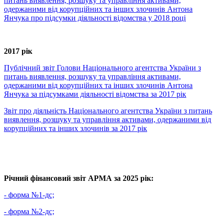
питань виявлення, розшуку та управління активами,
одержаними від корупційних та інших злочинів Антона
Янчука про підсумки діяльності відомства у 2018 році
2017 рік
Публічний звіт Голови Національного агентства України з
питань виявлення, розшуку та управління активами,
одержаними від корупційних та інших злочинів Антона
Янчука за підсумками діяльності відомства за 2017 рік
Звіт про діяльність Національного агентства України з питань
виявлення, розшуку та управління активами, одержаними від
корупційних та інших злочинів за 2017 рік
Річний фінансовий звіт АРМА за 2025 рік:
- форма №1-дс;
- форма №2-дс;