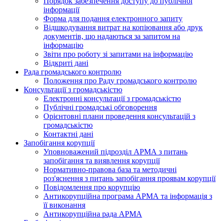
Порядок забезпечення доступу до публічної
інформації
Форма для подання електронного запиту
Відшкодування витрат на копіювання або друк
документів, що надаються за запитом на
інформацію
Звіти про роботу зі запитами на інформацію
Відкриті дані
Рада громадського контролю
Положення про Раду громадського контролю
Консультації з громадськістю
Електронні консультації з громадськістю
Публічні громадські обговорення
Орієнтовні плани проведення консультацій з
громадськістю
Контактні дані
Запобігання корупції
Уповноважений підрозділ АРМА з питань
запобігання та виявлення корупції
Нормативно-правова база та методичні
роз'яснення з питань запобігання проявам корупції
Повідомлення про корупцію
Антикорупційна програма АРМА та інформація з
її виконання
Антикорупційна рада АРМА