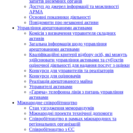
запитів іноземних органів
Доступ до джерел інформації та можливості
АРМА
Основні показники діяльності
Повідомити про незаконні активи
Управління арештованими активами
Комісія з визначення управителя складних
активів
Загальна інформація щодо управління
арештованими активами
Кваліфікаційні критерії відбору осіб, які можуть
здiйснювати управління активами та суб'єктів
оціночної діяльності для надання послуг з оцінки
Конкурси для управителів та реалізаторів
Конкурси для оцінювачів
Реалізація арештованого майна
Управителі активами
«Гаряча» телефонна лінія з питань управління
активами
Міжнародне співробітництво
Стан узгодження меморандумів
Міжнародні проекти технічної допомоги
Співробітництво в рамках міжнародних та
регіональних організацій
Співробітництво з ЄС