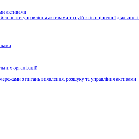
ими активами
здiйснювати управління активами та суб'єктів оціночної діяльност
ивами
льних організацій
мережами з питань виявлення, розшуку та управління активами