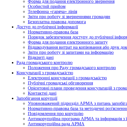
Форма для подання електронного звернення
Особистий прийом
Телефонна «гаряча» лінія
Звіти про роботу зі зверненнями громадян
Безоплатна правова допомога
Доступ до публічної інформації
Нормативно-правова база
Порядок забезпечення доступу до публічної інформ
Форма для подання електронного запиту
Відшкодування витрат на копіювання або друк док
Звіти про роботу зі запитами на інформацію
Відкриті дані
Рада громадського контролю
Положення про Раду громадського контролю
Консультації з громадськістю
Електронні консультації з громадськістю
Публічні громадські обговорення
Орієнтовні плани проведення консультацій з гром
Контактні дані
Запобігання корупції
Уповноважений підрозділ АРМА з питань запобіга
Нормативно-правова база та методичні роз'яснення
Повідомлення про корупцію
Антикорупційна програма АРМА та інформація з ї
Антикорупційна рада АРМА