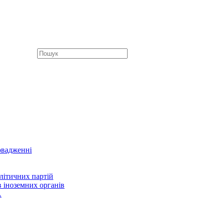
овадженні
літичних партій
в іноземних органів
А