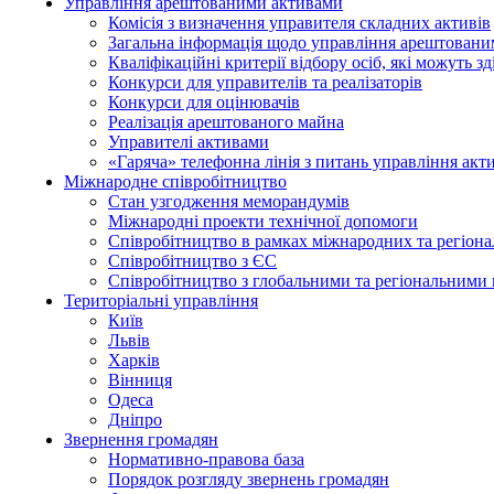
Управління арештованими активами
Комісія з визначення управителя складних активів
Загальна інформація щодо управління арештован
Кваліфікаційні критерії відбору осіб, які можуть 
Конкурси для управителів та реалізаторів
Конкурси для оцінювачів
Реалізація арештованого майна
Управителі активами
«Гаряча» телефонна лінія з питань управління акт
Міжнародне співробітництво
Стан узгодження меморандумів
Міжнародні проекти технічної допомоги
Співробітництво в рамках міжнародних та регіона
Співробітництво з ЄС
Співробітництво з глобальними та регіональними 
Територіальні управління
Київ
Львів
Харків
Вінниця
Одеса
Дніпро
Звернення громадян
Нормативно-правова база
Порядок розгляду звернень громадян