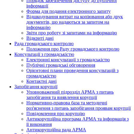
Порядок забезпечення доступу до публічної
інформації
Форма для подання електронного запиту
Відшкодування витрат на копіювання або друк
документів, що надаються за запитом на
інформацію
Звіти про роботу зі запитами на інформацію
Відкриті дані
Рада громадського контролю
Положення про Раду громадського контролю
Консультації з громадськістю
Електронні консультації з громадськістю
Публічні громадські обговорення
Орієнтовні плани проведення консультацій з
громадськістю
Контактні дані
Запобігання корупції
Уповноважений підрозділ АРМА з питань
запобігання та виявлення корупції
Нормативно-правова база та методичні
роз'яснення з питань запобігання проявам корупції
Повідомлення про корупцію
Антикорупційна програма АРМА та інформація з
її виконання
Антикорупційна рада АРМА