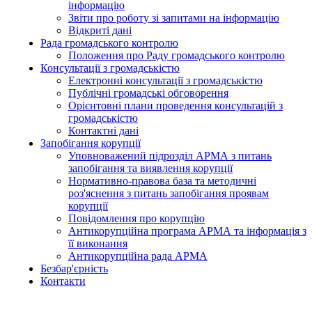
інформацію
Звіти про роботу зі запитами на інформацію
Відкриті дані
Рада громадського контролю
Положення про Раду громадського контролю
Консультації з громадськістю
Електронні консультації з громадськістю
Публічні громадські обговорення
Орієнтовні плани проведення консультацій з
громадськістю
Контактні дані
Запобігання корупції
Уповноважений підрозділ АРМА з питань
запобігання та виявлення корупції
Нормативно-правова база та методичні
роз'яснення з питань запобігання проявам
корупції
Повідомлення про корупцію
Антикорупційна програма АРМА та інформація з
її виконання
Антикорупційна рада АРМА
Безбар'єрність
Контакти