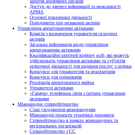
запитів іноземних органів
Доступ до джерел інформації та можливості
АРМА
Основні показники діяльності
Повідомити про незаконні активи
Управління арештованими активами
Комісія з визначення управителя складних
активів
Загальна інформація щодо управління
арештованими активами
Кваліфікаційні критерії відбору осіб, які можуть
здiйснювати управління активами та суб'єктів
оціночної діяльності для надання послуг з оцінки
Конкурси для управителів та реалізаторів
Конкурси для оцінювачів
Реалізація арештованого майна
Управителі активами
«Гаряча» телефонна лінія з питань управління
активами
Міжнародне співробітництво
Стан узгодження меморандумів
Міжнародні проекти технічної допомоги
Співробітництво в рамках міжнародних та
регіональних організацій
Співробітництво з ЄС