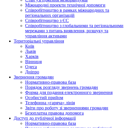
Міжнародні проекти технічної допомоги
Співробітництво в рамках міжнародних та
регіональних організацій
Співробітництво з ЄС
Співробітництво з глобальними та регіональними
мережами з питань виявлення, розшуку та
управління активами
Територіальні управління
Київ
Львів
Харків
Вінниця
Одеса
Дніпро
Звернення громадян
Нормативно-правова база
Порядок розгляду звернень громадян
Форма для подання електронного звернення
Особистий прийом
Телефонна «гаряча» лінія
Звіти про роботу зі зверненнями громадян
Безоплатна правова допомога
Доступ до публічної інформації
Нормативно-правова база