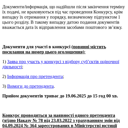
Документи/інформація, що надійшли після закінчення терміну
їх подачі, не враховуються під час проведення Конкурсу, крім
випадку їх отримання у порядку, визначеному підпунктом 1
цього розділу. В такому випадку датою подання документів
вважається дата їх відправлення засобами поштового зв’язку.
Документи для участі в конкурсі
(повинні містить
посилання на номер цього оголошення)
:
1)
Заява про участь у конкурсі з відбору суб’єктів оціночної
діяльності
;
2)
Інформація про претендента
;
3)
Вимоги до претендента
.
Прийом документів триває до 19.06.2025 до 15 год 00 хв.
Конкурс проводиться за наявності одного претендента
(згідно Наказу № 78 від 23.03.2022 з урахуванням змін від
04.09.2024 № 364 зареєстрованих в Міністерстві юстиції