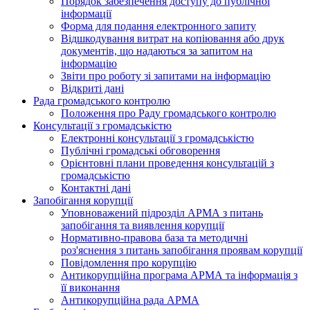
Порядок забезпечення доступу до публічної
інформації
Форма для подання електронного запиту
Відшкодування витрат на копіювання або друк
документів, що надаються за запитом на
інформацію
Звіти про роботу зі запитами на інформацію
Відкриті дані
Рада громадського контролю
Положення про Раду громадського контролю
Консультації з громадськістю
Електронні консультації з громадськістю
Публічні громадські обговорення
Орієнтовні плани проведення консультацій з
громадськістю
Контактні дані
Запобігання корупції
Уповноважений підрозділ АРМА з питань
запобігання та виявлення корупції
Нормативно-правова база та методичні
роз'яснення з питань запобігання проявам корупції
Повідомлення про корупцію
Антикорупційна програма АРМА та інформація з
її виконання
Антикорупційна рада АРМА