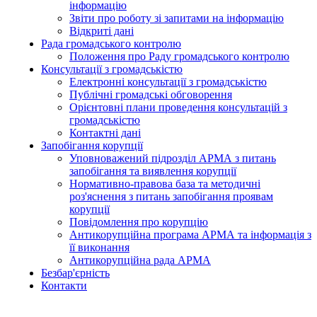
інформацію
Звіти про роботу зі запитами на інформацію
Відкриті дані
Рада громадського контролю
Положення про Раду громадського контролю
Консультації з громадськістю
Електронні консультації з громадськістю
Публічні громадські обговорення
Орієнтовні плани проведення консультацій з
громадськістю
Контактні дані
Запобігання корупції
Уповноважений підрозділ АРМА з питань
запобігання та виявлення корупції
Нормативно-правова база та методичні
роз'яснення з питань запобігання проявам
корупції
Повідомлення про корупцію
Антикорупційна програма АРМА та інформація з
її виконання
Антикорупційна рада АРМА
Безбар'єрність
Контакти