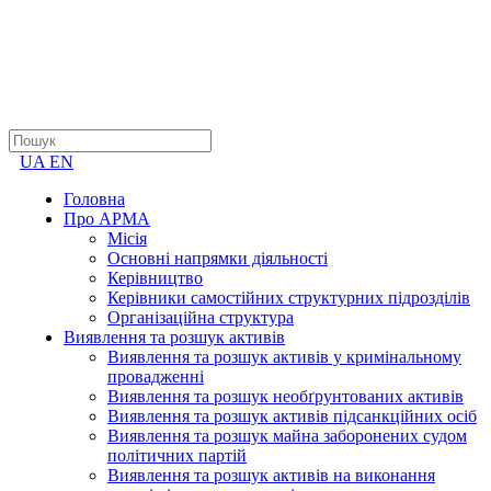
UA
EN
Головна
Про АРМА
Місія
Основні напрямки діяльності
Керівництво
Керівники самостійних структурних підрозділів
Організаційна структура
Виявлення та розшук активів
Виявлення та розшук активів у кримінальному
провадженні
Виявлення та розшук необґрунтованих активів
Виявлення та розшук активів підсанкційних осіб
Виявлення та розшук майна заборонених судом
політичних партій
Виявлення та розшук активів на виконання