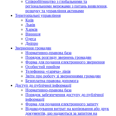
Співробітництво з глобальними та
регіональними мережами з питань виявлення,
розшуку та управління активами
Територіальні управління
Київ
Львів
Харків
Вінниця
Одеса
Дніпро
Звернення громадян
Нормативно-правова база
Порядок розгляду звернень громадян
Форма для подання електронного звернення
Особистий прийом
Телефонна «гаряча» лінія
Звіти про роботу зі зверненнями громадян
Безоплатна правова допомога
Доступ до публічної інформації
Нормативно-правова база
Порядок забезпечення доступу до публічної
інформації
Форма для подання електронного запиту
Відшкодування витрат на копіювання або друк
документів, що надаються за запитом на