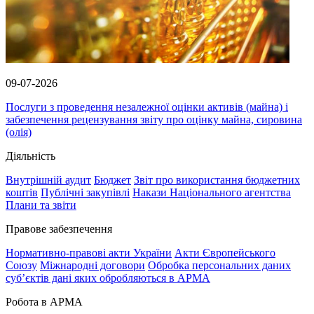
09-07-2026
Послуги з проведення незалежної оцінки активів (майна) і
забезпечення рецензування звіту про оцінку майна, сировина
(олія)
Діяльність
Внутрішній аудит
Бюджет
Звіт про використання бюджетних
коштів
Публічні закупівлі
Накази Національного агентства
Плани та звіти
Правове забезпечення
Нормативно-правові акти України
Акти Європейського
Союзу
Міжнародні договори
Обробка персональних даних
субʼєктів дані яких обробляються в АРМА
Робота в АРМА