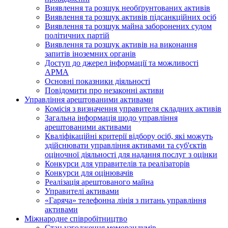
Виявлення та розшук необґрунтованих активів
Виявлення та розшук активів підсанкційних осіб
Виявлення та розшук майна заборонених судом
політичних партій
Виявлення та розшук активів на виконання
запитів іноземних органів
Доступ до джерел інформації та можливості
АРМА
Основні показники діяльності
Повідомити про незаконні активи
Управління арештованими активами
Комісія з визначення управителя складних активів
Загальна інформація щодо управління
арештованими активами
Кваліфікаційні критерії відбору осіб, які можуть
здiйснювати управління активами та суб'єктів
оціночної діяльності для надання послуг з оцінки
Конкурси для управителів та реалізаторів
Конкурси для оцінювачів
Реалізація арештованого майна
Управителі активами
«Гаряча» телефонна лінія з питань управління
активами
Міжнародне співробітництво
Стан узгодження меморандумів