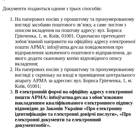
Документи подаються одним з трьох способів:
На паперових носіях у прошитому та пронумерованому
вигляді засобами поштового зв’язку, а саме листом з
описом вкладення на поштову адресу: вул. Бориса
Грінченка, 1, м. Київ, 01001. Одночасно претендент
зобов’язаний направити на офіційну адресу електронної
пошти АРМА: info@arma.gov.ua повідомлення про
відправлення зазначеного поштового відправлення, до
якого додати скановану копію відповідного опису
вкладення;
На паперових носіях у прошитому та пронумерованому
вигляді у скриньку на вході в приміщення центрального
апарату АРМА за адресою: вул. Бориса Грінченка, 1, м.
Київ, 01001;
В електронній формі на офіційну адресу електронної
пошти АРМА: info@arma.gov.ua з обов’язковим
накладенням кваліфікованого електронного підпису
відповідно до Законів України «Про електронну
ідентифікацію та електронні довірчі послуги», «Про
електронні документи та електронний
документообіг».