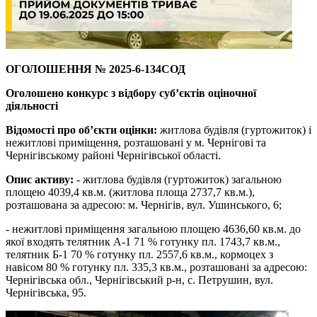
ОГОЛОШЕННЯ
№ 2025-6-134СОД
Оголошено конкурс з відбору суб’єктів оціночної
діяльності
Відомості про об’єкти оцінки:
житлова будівля (гуртожиток) і
нежитлові приміщення, розташовані у м. Чернігові та
Чернігівському районі Чернігівської області.
Опис активу:
- житлова будівля (гуртожиток) загальною
площею 4039,4 кв.м. (житлова площа 2737,7 кв.м.),
розташована за адресою: м. Чернігів, вул. Ушинського, 6;
- нежитлові приміщення загальною площею 4636,60 кв.м. до
якої входять телятник А-1 71 % готунку пл. 1743,7 кв.м.,
телятник Б-1 70 % готунку пл. 2557,6 кв.м., кормоцех з
навісом 80 % готунку пл. 335,3 кв.м., розташовані за адресою:
Чернігівська обл., Чернігівський р-н, с. Петрушин, вул.
Чернігівська, 95.