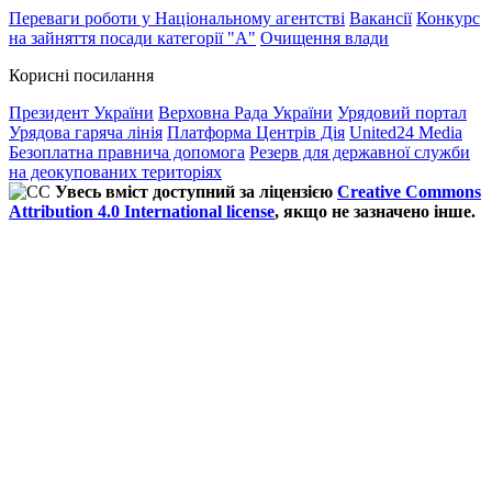
Переваги роботи у Національному агентстві
Вакансії
Конкурс
на зайняття посади категорії "А"
Очищення влади
Корисні посилання
Президент України
Верховна Рада України
Урядовий портал
Урядова гаряча лінія
Платформа Центрів Дія
United24 Media
Безоплатна правнича допомога
Резерв для державної служби
на деокупованих територіях
Увесь вміст доступний за ліцензією
Creative Commons
Attribution 4.0 International license
, якщо не зазначено інше.