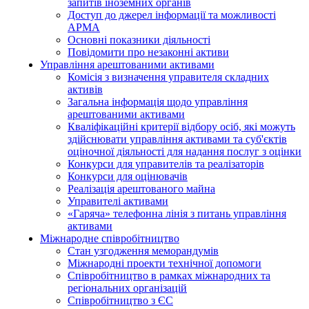
запитів іноземних органів
Доступ до джерел інформації та можливості
АРМА
Основні показники діяльності
Повідомити про незаконні активи
Управління арештованими активами
Комісія з визначення управителя складних
активів
Загальна інформація щодо управління
арештованими активами
Кваліфікаційні критерії відбору осіб, які можуть
здiйснювати управління активами та суб'єктів
оціночної діяльності для надання послуг з оцінки
Конкурси для управителів та реалізаторів
Конкурси для оцінювачів
Реалізація арештованого майна
Управителі активами
«Гаряча» телефонна лінія з питань управління
активами
Міжнародне співробітництво
Стан узгодження меморандумів
Міжнародні проекти технічної допомоги
Співробітництво в рамках міжнародних та
регіональних організацій
Співробітництво з ЄС