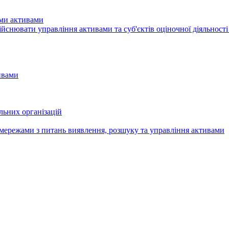
ими активами
здiйснювати управління активами та суб'єктів оціночної діяльност
ивами
льних організацій
мережами з питань виявлення, розшуку та управління активами