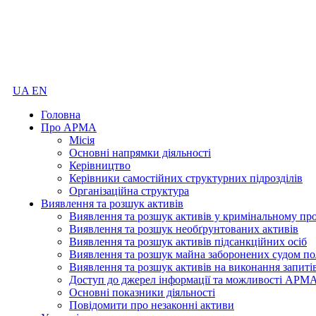
UA
EN
Головна
Про АРМА
Місія
Основні напрямки діяльності
Керівництво
Керівники самостійних структурних підрозділів
Організаційна структура
Виявлення та розшук активів
Виявлення та розшук активів у кримінальному пр
Виявлення та розшук необґрунтованих активів
Виявлення та розшук активів підсанкційних осіб
Виявлення та розшук майна заборонених судом по
Виявлення та розшук активів на виконання запиті
Доступ до джерел інформації та можливості АРМ
Основні показники діяльності
Повідомити про незаконні активи