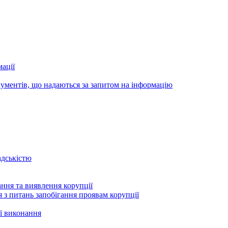
ації
ументів, що надаються за запитом на інформацію
адськістю
ння та виявлення корупції
 з питань запобігання проявам корупції
ї виконання