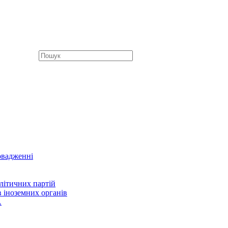
овадженні
літичних партій
в іноземних органів
А