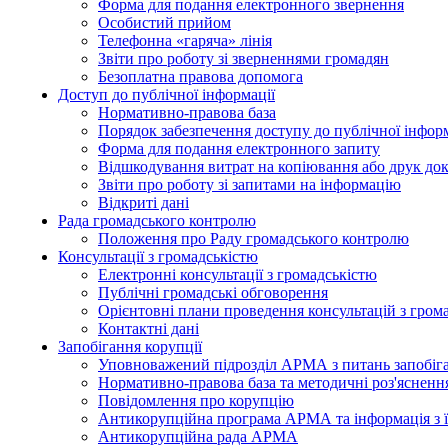
Форма для подання електронного звернення
Особистий прийом
Телефонна «гаряча» лінія
Звіти про роботу зі зверненнями громадян
Безоплатна правова допомога
Доступ до публічної інформації
Нормативно-правова база
Порядок забезпечення доступу до публічної інформ
Форма для подання електронного запиту
Відшкодування витрат на копіювання або друк док
Звіти про роботу зі запитами на інформацію
Відкриті дані
Рада громадського контролю
Положення про Раду громадського контролю
Консультації з громадськістю
Електронні консультації з громадськістю
Публічні громадські обговорення
Орієнтовні плани проведення консультацій з гром
Контактні дані
Запобігання корупції
Уповноважений підрозділ АРМА з питань запобіга
Нормативно-правова база та методичні роз'яснення
Повідомлення про корупцію
Антикорупційна програма АРМА та інформація з ї
Антикорупційна рада АРМА