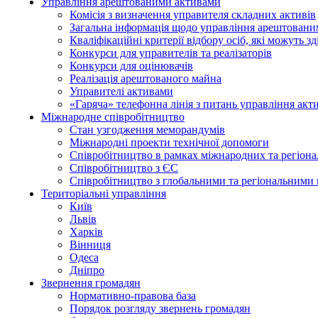
Управління арештованими активами
Комісія з визначення управителя складних активів
Загальна інформація щодо управління арештован
Кваліфікаційні критерії відбору осіб, які можуть 
Конкурси для управителів та реалізаторів
Конкурси для оцінювачів
Реалізація арештованого майна
Управителі активами
«Гаряча» телефонна лінія з питань управління акт
Міжнародне співробітництво
Стан узгодження меморандумів
Міжнародні проекти технічної допомоги
Співробітництво в рамках міжнародних та регіона
Співробітництво з ЄС
Співробітництво з глобальними та регіональними 
Територіальні управління
Київ
Львів
Харків
Вінниця
Одеса
Дніпро
Звернення громадян
Нормативно-правова база
Порядок розгляду звернень громадян