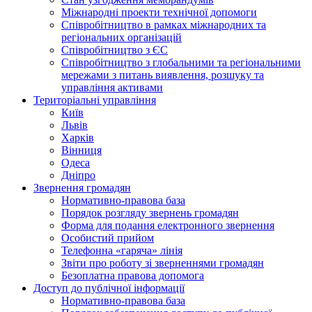
Міжнародні проекти технічної допомоги
Співробітництво в рамках міжнародних та
регіональних організацій
Співробітництво з ЄС
Співробітництво з глобальними та регіональними
мережами з питань виявлення, розшуку та
управління активами
Територіальні управління
Київ
Львів
Харків
Вінниця
Одеса
Дніпро
Звернення громадян
Нормативно-правова база
Порядок розгляду звернень громадян
Форма для подання електронного звернення
Особистий прийом
Телефонна «гаряча» лінія
Звіти про роботу зі зверненнями громадян
Безоплатна правова допомога
Доступ до публічної інформації
Нормативно-правова база