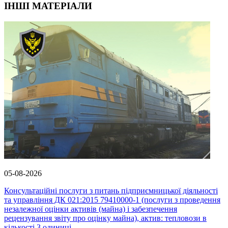
ІНШІ МАТЕРІАЛИ
05-08-2026
Консультаційні послуги з питань підприємницької діяльності
та управління ДК 021:2015 79410000-1 (послуги з проведення
незалежної оцінки активів (майна) і забезпечення
рецензування звіту про оцінку майна), актив: тепловози в
кількості 3 одиниці