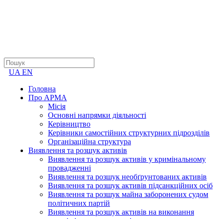
UA
EN
Головна
Про АРМА
Місія
Основні напрямки діяльності
Керівництво
Керівники самостійних структурних підрозділів
Організаційна структура
Виявлення та розшук активів
Виявлення та розшук активів у кримінальному
провадженні
Виявлення та розшук необґрунтованих активів
Виявлення та розшук активів підсанкційних осіб
Виявлення та розшук майна заборонених судом
політичних партій
Виявлення та розшук активів на виконання