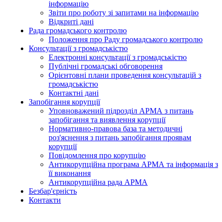
інформацію
Звіти про роботу зі запитами на інформацію
Відкриті дані
Рада громадського контролю
Положення про Раду громадського контролю
Консультації з громадськістю
Електронні консультації з громадськістю
Публічні громадські обговорення
Орієнтовні плани проведення консультацій з
громадськістю
Контактні дані
Запобігання корупції
Уповноважений підрозділ АРМА з питань
запобігання та виявлення корупції
Нормативно-правова база та методичні
роз'яснення з питань запобігання проявам
корупції
Повідомлення про корупцію
Антикорупційна програма АРМА та інформація з
її виконання
Антикорупційна рада АРМА
Безбар'єрність
Контакти