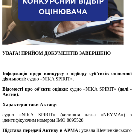
УВАГА! ПРИЙОМ ДОКУМЕНТІВ ЗАВЕРШЕНО
Інформація щодо конкурсу з відбору суб’єктів оціночної
діяльності:
судно «NIKA SPIRIT».
Відомості про об’єкти оцінки:
судно «NIKA SPIRIT»
(далі -
Актив)
.
Характеристики Активу
:
судно «NIKA SPIRIT» (колишня назва «NEYMA») з
ідентифікуючим номером ІМО 8895528.
Підстава передачі Активу в АРМА:
ухвала Шевченківського