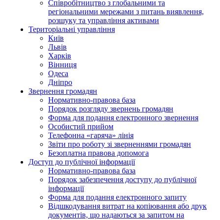
Співробітництво з глобальними та
регіональними мережами з питань виявлення,
розшуку та управління активами
Територіальні управління
Київ
Львів
Харків
Вінниця
Одеса
Дніпро
Звернення громадян
Нормативно-правова база
Порядок розгляду звернень громадян
Форма для подання електронного звернення
Особистий прийом
Телефонна «гаряча» лінія
Звіти про роботу зі зверненнями громадян
Безоплатна правова допомога
Доступ до публічної інформації
Нормативно-правова база
Порядок забезпечення доступу до публічної
інформації
Форма для подання електронного запиту
Відшкодування витрат на копіювання або друк
документів, що надаються за запитом на