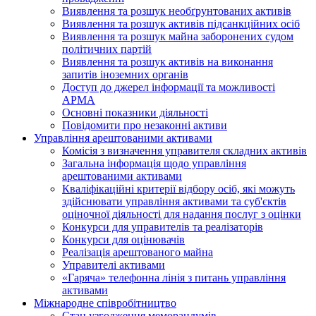
Виявлення та розшук необґрунтованих активів
Виявлення та розшук активів підсанкційних осіб
Виявлення та розшук майна заборонених судом
політичних партій
Виявлення та розшук активів на виконання
запитів іноземних органів
Доступ до джерел інформації та можливості
АРМА
Основні показники діяльності
Повідомити про незаконні активи
Управління арештованими активами
Комісія з визначення управителя складних активів
Загальна інформація щодо управління
арештованими активами
Кваліфікаційні критерії відбору осіб, які можуть
здiйснювати управління активами та суб'єктів
оціночної діяльності для надання послуг з оцінки
Конкурси для управителів та реалізаторів
Конкурси для оцінювачів
Реалізація арештованого майна
Управителі активами
«Гаряча» телефонна лінія з питань управління
активами
Міжнародне співробітництво
Стан узгодження меморандумів