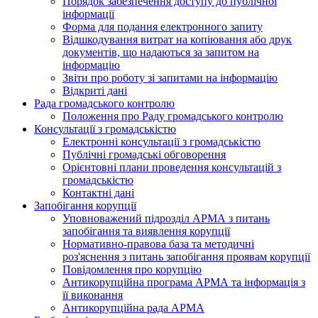
Порядок забезпечення доступу до публічної
інформації
Форма для подання електронного запиту
Відшкодування витрат на копіювання або друк
документів, що надаються за запитом на
інформацію
Звіти про роботу зі запитами на інформацію
Відкриті дані
Рада громадського контролю
Положення про Раду громадського контролю
Консультації з громадськістю
Електронні консультації з громадськістю
Публічні громадські обговорення
Орієнтовні плани проведення консультацій з
громадськістю
Контактні дані
Запобігання корупції
Уповноважений підрозділ АРМА з питань
запобігання та виявлення корупції
Нормативно-правова база та методичні
роз'яснення з питань запобігання проявам корупції
Повідомлення про корупцію
Антикорупційна програма АРМА та інформація з
її виконання
Антикорупційна рада АРМА