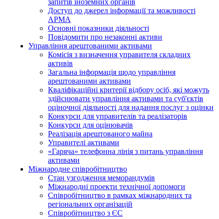
запитів іноземних органів
Доступ до джерел інформації та можливості
АРМА
Основні показники діяльності
Повідомити про незаконні активи
Управління арештованими активами
Комісія з визначення управителя складних
активів
Загальна інформація щодо управління
арештованими активами
Кваліфікаційні критерії відбору осіб, які можуть
здiйснювати управління активами та суб'єктів
оціночної діяльності для надання послуг з оцінки
Конкурси для управителів та реалізаторів
Конкурси для оцінювачів
Реалізація арештованого майна
Управителі активами
«Гаряча» телефонна лінія з питань управління
активами
Міжнародне співробітництво
Стан узгодження меморандумів
Міжнародні проекти технічної допомоги
Співробітництво в рамках міжнародних та
регіональних організацій
Співробітництво з ЄС