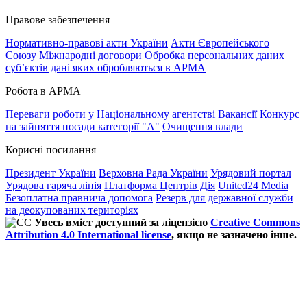
Правове забезпечення
Нормативно-правові акти України
Акти Європейського
Союзу
Міжнародні договори
Обробка персональних даних
субʼєктів дані яких обробляються в АРМА
Робота в АРМА
Переваги роботи у Національному агентстві
Вакансії
Конкурс
на зайняття посади категорії "А"
Очищення влади
Корисні посилання
Президент України
Верховна Рада України
Урядовий портал
Урядова гаряча лінія
Платформа Центрів Дія
United24 Media
Безоплатна правнича допомога
Резерв для державної служби
на деокупованих територіях
Увесь вміст доступний за ліцензією
Creative Commons
Attribution 4.0 International license
, якщо не зазначено інше.