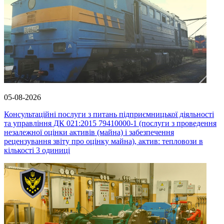
05-08-2026
Консультаційні послуги з питань підприємницької діяльності
та управління ДК 021:2015 79410000-1 (послуги з проведення
незалежної оцінки активів (майна) і забезпечення
рецензування звіту про оцінку майна), актив: тепловози в
кількості 3 одиниці