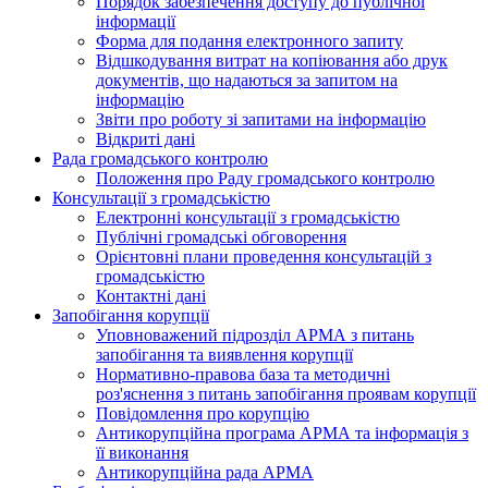
Порядок забезпечення доступу до публічної
інформації
Форма для подання електронного запиту
Відшкодування витрат на копіювання або друк
документів, що надаються за запитом на
інформацію
Звіти про роботу зі запитами на інформацію
Відкриті дані
Рада громадського контролю
Положення про Раду громадського контролю
Консультації з громадськістю
Електронні консультації з громадськістю
Публічні громадські обговорення
Орієнтовні плани проведення консультацій з
громадськістю
Контактні дані
Запобігання корупції
Уповноважений підрозділ АРМА з питань
запобігання та виявлення корупції
Нормативно-правова база та методичні
роз'яснення з питань запобігання проявам корупції
Повідомлення про корупцію
Антикорупційна програма АРМА та інформація з
її виконання
Антикорупційна рада АРМА