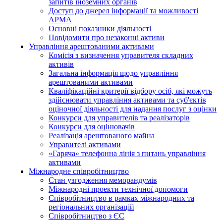
запитів іноземних органів
Доступ до джерел інформації та можливості
АРМА
Основні показники діяльності
Повідомити про незаконні активи
Управління арештованими активами
Комісія з визначення управителя складних
активів
Загальна інформація щодо управління
арештованими активами
Кваліфікаційні критерії відбору осіб, які можуть
здiйснювати управління активами та суб'єктів
оціночної діяльності для надання послуг з оцінки
Конкурси для управителів та реалізаторів
Конкурси для оцінювачів
Реалізація арештованого майна
Управителі активами
«Гаряча» телефонна лінія з питань управління
активами
Міжнародне співробітництво
Стан узгодження меморандумів
Міжнародні проекти технічної допомоги
Співробітництво в рамках міжнародних та
регіональних організацій
Співробітництво з ЄС