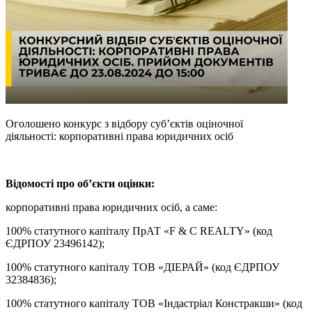
Оголошено конкурс з відбору суб’єктів оціночної
діяльності: корпоративні права юридичних осіб
Відомості про об’єкти оцінки:
корпоративні права юридичних осіб, а саме:
100% статутного капіталу ПрАТ «F & С REALTY» (код
ЄДРПОУ 23496142);
100% статутного капіталу ТОВ «ДІЕРАЙ» (код ЄДРПОУ
32384836);
100% статутного капіталу ТОВ «Індастріал Констракши» (код