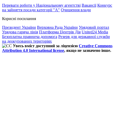
Переваги роботи у Національному агентстві
Вакансії
Конкурс
на зайняття посади категорії "А"
Очищення влади
Корисні посилання
Президент України
Верховна Рада України
Урядовий портал
Урядова гаряча лінія
Платформа Центрів Дія
United24 Media
Безоплатна правнича допомога
Резерв для державної служби
на деокупованих територіях
Увесь вміст доступний за ліцензією
Creative Commons
Attribution 4.0 International license
, якщо не зазначено інше.