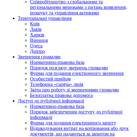
Співробітництво з глобальними та
регіональними мережами з питань виявлення,
розшуку та управління активами
Територіальні управління
Київ
Львів
Харків
Вінниця
Одеса
Дніпро
Звернення громадян
Нормативно-правова база
Порядок розгляду звернень громадян
Форма для подання електронного звернення
Особистий прийом
Телефонна «гаряча» лінія
Звіти про роботу зі зверненнями громадян
Безоплатна правова допомога
Доступ до публічної інформації
Нормативно-правова база
Порядок забезпечення доступу до публічної
інформації
Форма для подання електронного запиту
Відшкодування витрат на копіювання або друк
документів, що надаються за запитом на