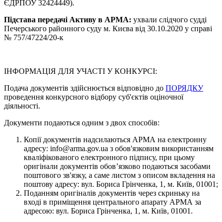
ЄДРПОУ 32424449).
Підстава передачі Активу в АРМА
:
ухвали слідчого судді
Печерського районного суду м. Києва від 30.10.2020 у справі
№ 757/47224/20-к
ІНФОРМАЦІЯ ДЛЯ УЧАСТІ У КОНКУРСІ:
Подача документів здійснюється відповідно до
ПОРЯДКУ
проведення конкурсного відбору суб'єктів оціночної
діяльності.
Документи подаються одним з двох способів:
Копії документів надсилаються АРМА на електронну
адресу: info@arma.gov.ua з обов'язковим використанням
кваліфікованого електронного підпису, при цьому
оригінали документів обов’язково подаються засобами
поштового зв'язку, а саме листом з описом вкладення на
поштову адресу: вул. Бориса Грінченка, 1, м. Київ, 01001;
Поданням оригіналів документів через скриньку на
вході в приміщення центрального апарату АРМА за
адресою: вул. Бориса Грінченка, 1, м. Київ, 01001.