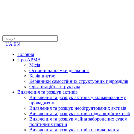
UA
EN
Головна
Про АРМА
Місія
Основні напрямки діяльності
Керівництво
Керівники самостійних структурних підрозділів
Організаційна структура
Виявлення та розшук активів
Виявлення та розшук активів у кримінальному
провадженні
Виявлення та розшук необґрунтованих активів
Виявлення та розшук активів підсанкційних осіб
Виявлення та розшук майна заборонених судом
політичних партій
Виявлення та розшук активів на виконання