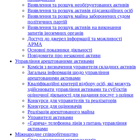
Виявлення та розшук необґрунтованих активів
Виявлення та розшук активів підсанкційних осіб
Виявлення та розшук майна заборонених судом
політичних партій
Виявлення та розшук активів на виконання
запитів іноземних органів
Доступ до джерел інформації та можливості
АРМА
Основні показники діяльності
Повідомити про незаконні активи
Управління арештованими активами
Комісія з визначення управителя складних активів
Загальна інформація щодо управління
арештованими активами
Кваліфікаційні критерії відбору осіб, які можуть
здiйснювати управління активами та суб'єктів
оціночної діяльності для надання послуг з оцінки
Конкурси для управителів та реалізаторів
Конкурси для оцінювачів
Реалізація арештованого майна
Управителі активами
«Гаряча» телефонна лінія з питань управління
активами
Міжнародне співробітництво
Стан узгодження меморандумів