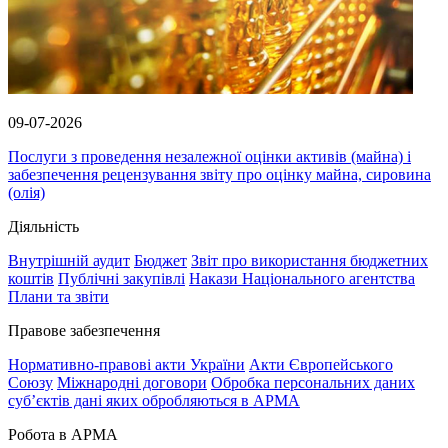
09-07-2026
Послуги з проведення незалежної оцінки активів (майна) і
забезпечення рецензування звіту про оцінку майна, сировина
(олія)
Діяльність
Внутрішній аудит
Бюджет
Звіт про використання бюджетних
коштів
Публічні закупівлі
Накази Національного агентства
Плани та звіти
Правове забезпечення
Нормативно-правові акти України
Акти Європейського
Союзу
Міжнародні договори
Обробка персональних даних
субʼєктів дані яких обробляються в АРМА
Робота в АРМА