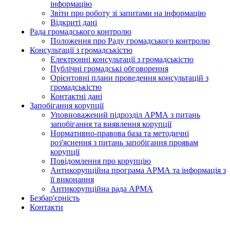
інформацію
Звіти про роботу зі запитами на інформацію
Відкриті дані
Рада громадського контролю
Положення про Раду громадського контролю
Консультації з громадськістю
Електронні консультації з громадськістю
Публічні громадські обговорення
Орієнтовні плани проведення консультацій з
громадськістю
Контактні дані
Запобігання корупції
Уповноважений підрозділ АРМА з питань
запобігання та виявлення корупції
Нормативно-правова база та методичні
роз'яснення з питань запобігання проявам
корупції
Повідомлення про корупцію
Антикорупційна програма АРМА та інформація з
її виконання
Антикорупційна рада АРМА
Безбар'єрність
Контакти