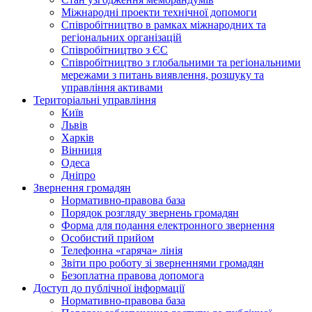
Міжнародні проекти технічної допомоги
Співробітництво в рамках міжнародних та
регіональних організацій
Співробітництво з ЄС
Співробітництво з глобальними та регіональними
мережами з питань виявлення, розшуку та
управління активами
Територіальні управління
Київ
Львів
Харків
Вінниця
Одеса
Дніпро
Звернення громадян
Нормативно-правова база
Порядок розгляду звернень громадян
Форма для подання електронного звернення
Особистий прийом
Телефонна «гаряча» лінія
Звіти про роботу зі зверненнями громадян
Безоплатна правова допомога
Доступ до публічної інформації
Нормативно-правова база