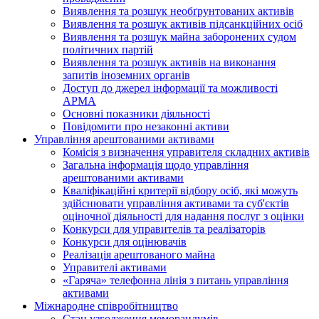
Виявлення та розшук необґрунтованих активів
Виявлення та розшук активів підсанкційних осіб
Виявлення та розшук майна заборонених судом
політичних партій
Виявлення та розшук активів на виконання
запитів іноземних органів
Доступ до джерел інформації та можливості
АРМА
Основні показники діяльності
Повідомити про незаконні активи
Управління арештованими активами
Комісія з визначення управителя складних активів
Загальна інформація щодо управління
арештованими активами
Кваліфікаційні критерії відбору осіб, які можуть
здiйснювати управління активами та суб'єктів
оціночної діяльності для надання послуг з оцінки
Конкурси для управителів та реалізаторів
Конкурси для оцінювачів
Реалізація арештованого майна
Управителі активами
«Гаряча» телефонна лінія з питань управління
активами
Міжнародне співробітництво
Стан узгодження меморандумів