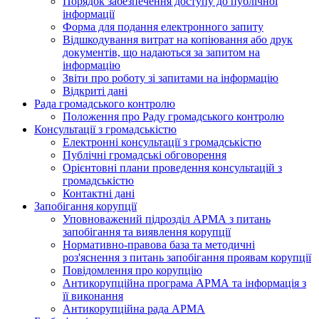
Порядок забезпечення доступу до публічної
інформації
Форма для подання електронного запиту
Відшкодування витрат на копіювання або друк
документів, що надаються за запитом на
інформацію
Звіти про роботу зі запитами на інформацію
Відкриті дані
Рада громадського контролю
Положення про Раду громадського контролю
Консультації з громадськістю
Електронні консультації з громадськістю
Публічні громадські обговорення
Орієнтовні плани проведення консультацій з
громадськістю
Контактні дані
Запобігання корупції
Уповноважений підрозділ АРМА з питань
запобігання та виявлення корупції
Нормативно-правова база та методичні
роз'яснення з питань запобігання проявам корупції
Повідомлення про корупцію
Антикорупційна програма АРМА та інформація з
її виконання
Антикорупційна рада АРМА