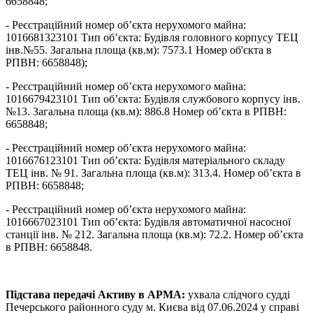
6658848;
- Реєстраційний номер об’єкта нерухомого майна:
1016681323101 Тип об’єкта: Будівля головного корпусу ТЕЦ
інв.№55. Загальна площа (кв.м): 7573.1 Номер об'єкта в
РПВН: 6658848);
- Реєстраційний номер об’єкта нерухомого майна:
1016679423101 Тип об’єкта: Будівля службового корпусу інв.
№13. Загальна площа (кв.м): 886.8 Номер об’єкта в РПВН:
6658848;
- Реєстраційний номер об’єкта нерухомого майна:
1016676123101 Тип об’єкта: Будівля матеріального складу
ТЕЦ інв. № 91. Загальна площа (кв.м): 313.4. Номер об’єкта в
РПВН: 6658848;
- Реєстраційний номер об’єкта нерухомого майна:
1016667023101 Тип об’єкта: Будівля автоматичної насосної
станції інв. № 212. Загальна площа (кв.м): 72.2. Номер об’єкта
в РПВН: 6658848.
Підстава передачі Активу в АРМА:
ухвала слідчого судді
Печерського районного суду м. Києва від 07.06.2024 у справі