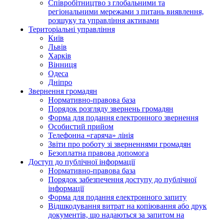
Співробітництво з глобальними та
регіональними мережами з питань виявлення,
розшуку та управління активами
Територіальні управління
Київ
Львів
Харків
Вінниця
Одеса
Дніпро
Звернення громадян
Нормативно-правова база
Порядок розгляду звернень громадян
Форма для подання електронного звернення
Особистий прийом
Телефонна «гаряча» лінія
Звіти про роботу зі зверненнями громадян
Безоплатна правова допомога
Доступ до публічної інформації
Нормативно-правова база
Порядок забезпечення доступу до публічної
інформації
Форма для подання електронного запиту
Відшкодування витрат на копіювання або друк
документів, що надаються за запитом на