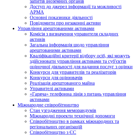
запитів іноземних органів
Доступ до джерел інформації та можливості
АРМА
Основні показники діяльності
Повідомити про незаконні активи
Управління арештованими активами
Комісія з визначення управителя складних
активів
Загальна інформація щодо управління
арештованими активами
Кваліфікаційні критерії відбору осіб, які можуть
здiйснювати управління активами та суб'єктів
оціночної діяльності для надання послуг з оцінки
Конкурси для управителів та реалізаторів
Конкурси для оцінювачів
Реалізація арештованого майна
Управителі активами
«Гаряча» телефонна лінія з питань управління
активами
Міжнародне співробітництво
Стан узгодження меморандумів
Міжнародні проекти технічної допомоги
Співробітництво в рамках міжнародних та
регіональних організацій
Співробітництво з ЄС