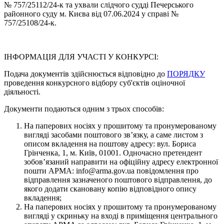
№ 757/25112/24-к та ухвали слідчого судді Печерського
районного суду м. Києва від 07.06.2024 у справі №
757/25108/24-к.
ІНФОРМАЦІЯ ДЛЯ УЧАСТІ У КОНКУРСІ:
Подача документів здійснюється відповідно до
ПОРЯДКУ
проведення конкурсного відбору суб'єктів оціночної
діяльності.
Документи подаються одним з трьох способів:
На паперових носіях у прошитому та пронумерованому
вигляді засобами поштового зв’язку, а саме листом з
описом вкладення на поштову адресу: вул. Бориса
Грінченка, 1, м. Київ, 01001. Одночасно претендент
зобов’язаний направити на офіційну адресу електронної
пошти АРМА: info@arma.gov.ua повідомлення про
відправлення зазначеного поштового відправлення, до
якого додати скановану копію відповідного опису
вкладення;
На паперових носіях у прошитому та пронумерованому
вигляді у скриньку на вході в приміщення центрального