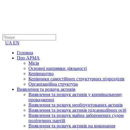
UA
EN
Головна
Про АРМА
Місія
Основні напрямки діяльності
Керівництво
Керівники самостійних структурних підрозділів
Організаційна структура
Виявлення та розшук активів
Виявлення та розшук активів у кримінальному
провадженні
Виявлення та розшук необґрунтованих активів
Виявлення та розшук активів підсанкційних осіб
Виявлення та розшук майна заборонених судом
політичних партій
Виявлення та розшук активів на виконання