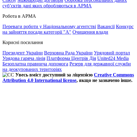
Союзу
Міжнародні договори
Обробка персональних даних
субʼєктів дані яких обробляються в АРМА
Робота в АРМА
Переваги роботи у Національному агентстві
Вакансії
Конкурс
на зайняття посади категорії "А"
Очищення влади
Корисні посилання
Президент України
Верховна Рада України
Урядовий портал
Урядова гаряча лінія
Платформа Центрів Дія
United24 Media
Безоплатна правнича допомога
Резерв для державної служби
на деокупованих територіях
Увесь вміст доступний за ліцензією
Creative Commons
Attribution 4.0 International license
, якщо не зазначено інше.