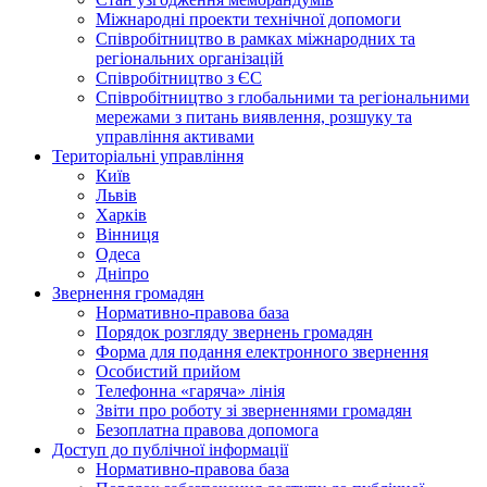
Міжнародні проекти технічної допомоги
Співробітництво в рамках міжнародних та
регіональних організацій
Співробітництво з ЄС
Співробітництво з глобальними та регіональними
мережами з питань виявлення, розшуку та
управління активами
Територіальні управління
Київ
Львів
Харків
Вінниця
Одеса
Дніпро
Звернення громадян
Нормативно-правова база
Порядок розгляду звернень громадян
Форма для подання електронного звернення
Особистий прийом
Телефонна «гаряча» лінія
Звіти про роботу зі зверненнями громадян
Безоплатна правова допомога
Доступ до публічної інформації
Нормативно-правова база