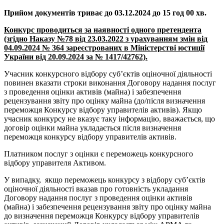
Прийом документів триває до 03
.12
.2024 до 1
5 год
00 хв.
Конкурс проводиться за наявності одного претендента
(згідно Наказу №78 від 23.03.2022 з урахуванням змін від
04.09.2024 № 364 зареєстрованих в Міністерстві юстиції
України від 20.09.2024 за № 1417/42762).
Учасник конкурсного відбору суб’єктів оціночної діяльності
повинен вказати строки виконання Договору надання послуг
з проведення оцінки активів (майна) і забезпечення
рецензування звіту про оцінку майна (до/після визначення
переможця Конкурсу відбору управителів активів). Якщо
учасник конкурсу не вказує таку інформацію, вважається, що
договір оцінки майна укладається після визначення
переможця конкурсу відбору управителів активів.
Платником послуг з оцінки є переможець конкурсного
відбору управителя Активом.
У випадку, якщо переможець конкурсу з відбору суб’єктів
оціночної діяльності вказав про готовність укладання
Договору надання послуг з проведення оцінки активів
(майна) і забезпечення рецензування звіту про оцінку майна
до визначення переможця Конкурсу відбору управителів