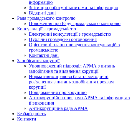
інформацію
Звіти про роботу зі запитами на інформацію
Відкриті дані
Рада громадського контролю
Положення про Раду громадського контролю
Консультації з громадськістю
Електронні консультації з громадськістю
Публічні громадські обговорення
Орієнтовні плани проведення консультацій з
громадськістю
Контактні дані
Запобігання корупції
Уповноважений підрозділ АРМА з питань
запобігання та виявлення корупції
Нормативно-правова база та методичні
роз'яснення з питань запобігання проявам
корупції
Повідомлення про корупцію
Антикорупційна програма АРМА та інформація з
її виконання
Антикорупційна рада АРМА
Безбар'єрність
Контакти