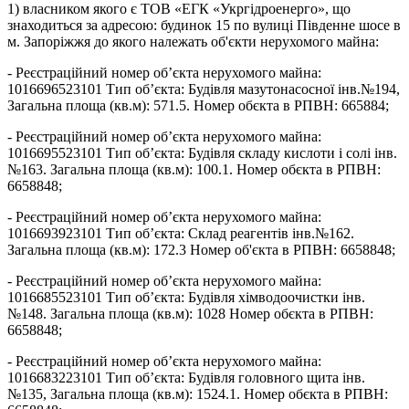
1) власником якого є ТОВ «ЕГК «Укргідроенерго», що
знаходиться за адресою: будинок 15 по вулиці Південне шосе в
м. Запоріжжя до якого належать об'єкти нерухомого майна:
- Реєстраційний номер об’єкта нерухомого майна:
1016696523101 Тип об’єкта: Будівля мазутонасосної інв.№194,
Загальна площа (кв.м): 571.5. Номер обєкта в РПВН: 665884;
- Реєстраційний номер об’єкта нерухомого майна:
1016695523101 Тип об’єкта: Будівля складу кислоти і солі інв.
№163. Загальна площа (кв.м): 100.1. Номер обєкта в РПВН:
6658848;
- Реєстраційний номер об’єкта нерухомого майна:
1016693923101 Тип об’єкта: Склад реагентів інв.№162.
Загальна площа (кв.м): 172.3 Номер об'єкта в РПВН: 6658848;
- Реєстраційний номер об’єкта нерухомого майна:
1016685523101 Тип об’єкта: Будівля хімводоочистки інв.
№148. Загальна площа (кв.м): 1028 Номер обєкта в РПВН:
6658848;
- Реєстраційний номер об’єкта нерухомого майна:
1016683223101 Тип об’єкта: Будівля головного щита інв.
№135, Загальна площа (кв.м): 1524.1. Номер обєкта в РПВН: