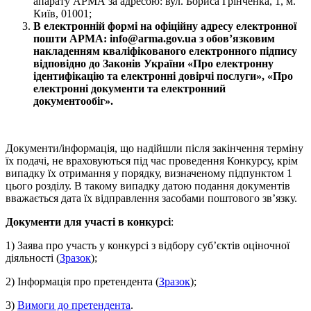
апарату АРМА за адресою: вул. Бориса Грінченка, 1, м.
Київ, 01001;
В електронній формі на офіційну адресу електронної
пошти АРМА: info@arma.gov.ua з обов’язковим
накладенням кваліфікованого електронного підпису
відповідно до Законів України «Про електронну
ідентифікацію та електронні довірчі послуги», «Про
електронні документи та електронний
документообіг».
Документи/інформація, що надійшли після закінчення терміну
їх подачі, не враховуються під час проведення Конкурсу, крім
випадку їх отримання у порядку, визначеному підпунктом 1
цього розділу. В такому випадку датою подання документів
вважається дата їх відправлення засобами поштового зв’язку.
Документи для участі в конкурсі
:
1) Заява про участь у конкурсі з відбору суб’єктів оціночної
діяльності (
Зразок
);
2) Інформація про претендента (
Зразок
);
3)
Вимоги до претендента
.