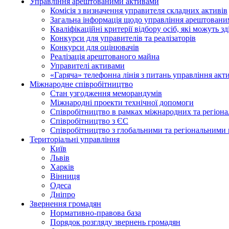
Управління арештованими активами
Комісія з визначення управителя складних активів
Загальна інформація щодо управління арештован
Кваліфікаційні критерії відбору осіб, які можуть 
Конкурси для управителів та реалізаторів
Конкурси для оцінювачів
Реалізація арештованого майна
Управителі активами
«Гаряча» телефонна лінія з питань управління акт
Міжнародне співробітництво
Стан узгодження меморандумів
Міжнародні проекти технічної допомоги
Співробітництво в рамках міжнародних та регіона
Співробітництво з ЄС
Співробітництво з глобальними та регіональними 
Територіальні управління
Київ
Львів
Харків
Вінниця
Одеса
Дніпро
Звернення громадян
Нормативно-правова база
Порядок розгляду звернень громадян