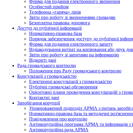
Форма для подання електронного звернення
Особистий прийом
Телефонна «гаряча» лінія
Звіти про роботу зі зверненнями громадян
Безоплатна правова допомога
Доступ до публічної інформації
Нормативно-правова база
Порядок забезпечення доступу до публічної інформ
Форма для подання електронного запиту
Відшкодування витрат на копіювання або друк док
Звіти про роботу зі запитами на інформацію
Відкриті дані
Рада громадського контролю
Положення про Раду громадського контролю
Консультації з громадськістю
Електронні консультації з громадськістю
Публічні громадські обговорення
Орієнтовні плани проведення консультацій з гром
Контактні дані
Запобігання корупції
Уповноважений підрозділ АРМА з питань запобіга
Нормативно-правова база та методичні роз'яснення
Повідомлення про корупцію
Антикорупційна програма АРМА та інформація з ї
Антикорупційна рада АРМА