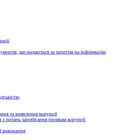
ації
ументів, що надаються за запитом на інформацію
адськістю
ння та виявлення корупції
 з питань запобігання проявам корупції
ї виконання