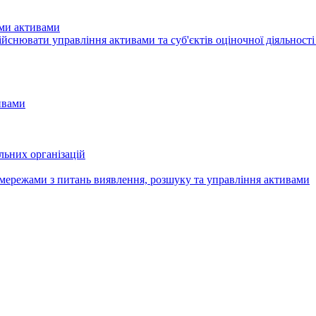
ими активами
здiйснювати управління активами та суб'єктів оціночної діяльност
ивами
льних організацій
мережами з питань виявлення, розшуку та управління активами