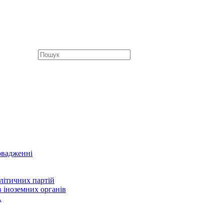
овадженні
літичних партій
в іноземних органів
А