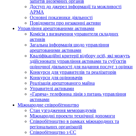
запитів іноземних органів
Доступ до джерел інформації та можливості
АРМА
Основні показники діяльності
Повідомити про незаконні активи
Управління арештованими активами
Комісія з визначення управителя складних
активів
Загальна інформація щодо управління
арештованими активами
Кваліфікаційні критерії відбору осіб, які можуть
здiйснювати управління активами та суб'єктів
оціночної діяльності для надання послуг з оцінки
Конкурси для управителів та реалізаторів
Конкурси для оцінювачів
Реалізація арештованого майна
Управителі активами
«Гаряча» телефонна лінія з питань управління
активами
Міжнародне співробітництво
Стан узгодження меморандумів
Міжнародні проекти технічної допомоги
Співробітництво в рамках міжнародних та
регіональних організацій
Співробітництво з ЄС