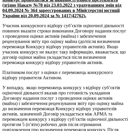
(згідно Наказу №78 від 23.03.2022 з урахуванням змін від
04.09.2024 № 364 зареєстрованих в Міністерстві юстиції
України від 20.09.2024 за № 1417/42762).
Учасник конкурсного відбору суб’єктів оціночної діяльності
повинен вказати строки виконання Договору надання послуг
з проведення оцінки активів (майна) і забезпечення
рецензування звіту про оцінку майна (до/після визначення
переможця Конкурсу відбору управителів активів). Якщо
учасник конкурсу не вказує таку інформацію, вважається, що
договір оцінки майна укладається після визначення
переможця конкурсу відбору управителів активів.
Платником послуг з оцінки є переможець конкурсного
відбору управителя Активом.
У випадку, якщо переможець конкурсу з відбору суб’єктів
оціночної діяльності вказав про готовність укладання
Договору надання послуг з проведення оцінки активів
(майна) і забезпечення рецензування звіту про оцінку майна
до визначення переможця Конкурсу відбору управителів
активів, зазначений Договір укладається між АРМА та
переможцем конкурсу з відбору суб’єктів оціночної діяльності
протягом 5 (п’яти) робочих днів після отримання
повідомлення про визначення переможця конкурсу. Після