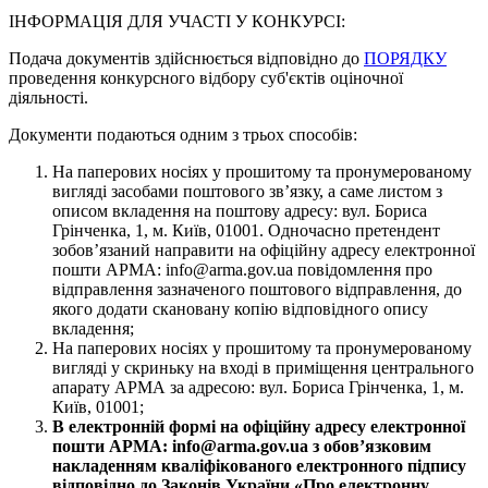
ІНФОРМАЦІЯ ДЛЯ УЧАСТІ У КОНКУРСІ:
Подача документів здійснюється відповідно до
ПОРЯДКУ
проведення конкурсного відбору суб'єктів оціночної
діяльності.
Документи подаються одним з трьох способів:
На паперових носіях у прошитому та пронумерованому
вигляді засобами поштового зв’язку, а саме листом з
описом вкладення на поштову адресу: вул. Бориса
Грінченка, 1, м. Київ, 01001. Одночасно претендент
зобов’язаний направити на офіційну адресу електронної
пошти АРМА: info@arma.gov.ua повідомлення про
відправлення зазначеного поштового відправлення, до
якого додати скановану копію відповідного опису
вкладення;
На паперових носіях у прошитому та пронумерованому
вигляді у скриньку на вході в приміщення центрального
апарату АРМА за адресою: вул. Бориса Грінченка, 1, м.
Київ, 01001;
В електронній формі на офіційну адресу електронної
пошти АРМА: info@arma.gov.ua з обов’язковим
накладенням кваліфікованого електронного підпису
відповідно до Законів України «Про електронну