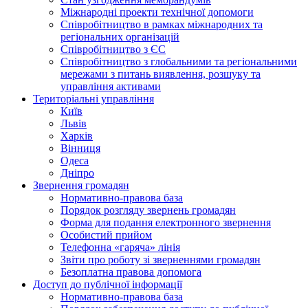
Міжнародні проекти технічної допомоги
Співробітництво в рамках міжнародних та
регіональних організацій
Співробітництво з ЄС
Співробітництво з глобальними та регіональними
мережами з питань виявлення, розшуку та
управління активами
Територіальні управління
Київ
Львів
Харків
Вінниця
Одеса
Дніпро
Звернення громадян
Нормативно-правова база
Порядок розгляду звернень громадян
Форма для подання електронного звернення
Особистий прийом
Телефонна «гаряча» лінія
Звіти про роботу зі зверненнями громадян
Безоплатна правова допомога
Доступ до публічної інформації
Нормативно-правова база