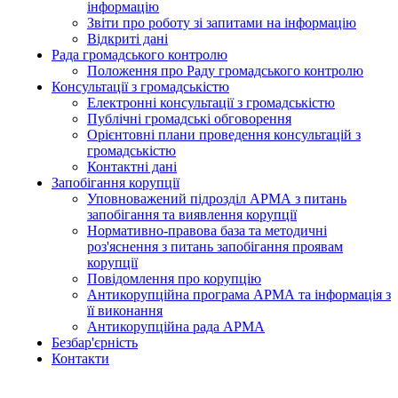
інформацію
Звіти про роботу зі запитами на інформацію
Відкриті дані
Рада громадського контролю
Положення про Раду громадського контролю
Консультації з громадськістю
Електронні консультації з громадськістю
Публічні громадські обговорення
Орієнтовні плани проведення консультацій з
громадськістю
Контактні дані
Запобігання корупції
Уповноважений підрозділ АРМА з питань
запобігання та виявлення корупції
Нормативно-правова база та методичні
роз'яснення з питань запобігання проявам
корупції
Повідомлення про корупцію
Антикорупційна програма АРМА та інформація з
її виконання
Антикорупційна рада АРМА
Безбар'єрність
Контакти