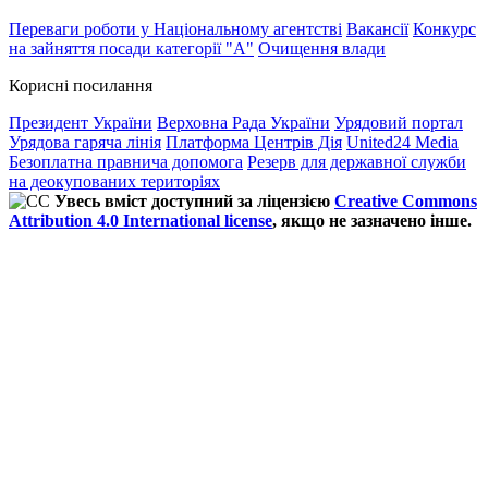
Переваги роботи у Національному агентстві
Вакансії
Конкурс
на зайняття посади категорії "А"
Очищення влади
Корисні посилання
Президент України
Верховна Рада України
Урядовий портал
Урядова гаряча лінія
Платформа Центрів Дія
United24 Media
Безоплатна правнича допомога
Резерв для державної служби
на деокупованих територіях
Увесь вміст доступний за ліцензією
Creative Commons
Attribution 4.0 International license
, якщо не зазначено інше.