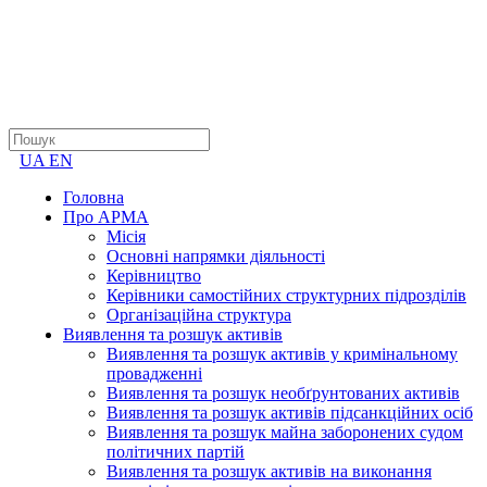
UA
EN
Головна
Про АРМА
Місія
Основні напрямки діяльності
Керівництво
Керівники самостійних структурних підрозділів
Організаційна структура
Виявлення та розшук активів
Виявлення та розшук активів у кримінальному
провадженні
Виявлення та розшук необґрунтованих активів
Виявлення та розшук активів підсанкційних осіб
Виявлення та розшук майна заборонених судом
політичних партій
Виявлення та розшук активів на виконання