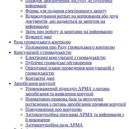
Порядок забезпечення доступу до публічної
інформації
Форма для подання електронного запиту
Відшкодування витрат на копіювання або друк
документів, що надаються за запитом на
інформацію
Звіти про роботу зі запитами на інформацію
Відкриті дані
Рада громадського контролю
Положення про Раду громадського контролю
Консультації з громадськістю
Електронні консультації з громадськістю
Публічні громадські обговорення
Орієнтовні плани проведення консультацій з
громадськістю
Контактні дані
Запобігання корупції
Уповноважений підрозділ АРМА з питань
запобігання та виявлення корупції
Нормативно-правова база та методичні
роз'яснення з питань запобігання проявам корупції
Повідомлення про корупцію
Антикорупційна програма АРМА та інформація з
її виконання
Антикорупційна рада АРМА