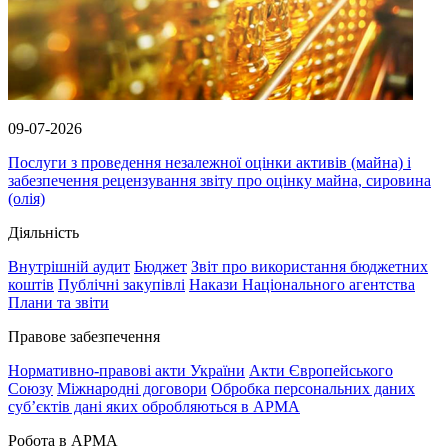
09-07-2026
Послуги з проведення незалежної оцінки активів (майна) і
забезпечення рецензування звіту про оцінку майна, сировина
(олія)
Діяльність
Внутрішній аудит
Бюджет
Звіт про використання бюджетних
коштів
Публічні закупівлі
Накази Національного агентства
Плани та звіти
Правове забезпечення
Нормативно-правові акти України
Акти Європейського
Союзу
Міжнародні договори
Обробка персональних даних
субʼєктів дані яких обробляються в АРМА
Робота в АРМА