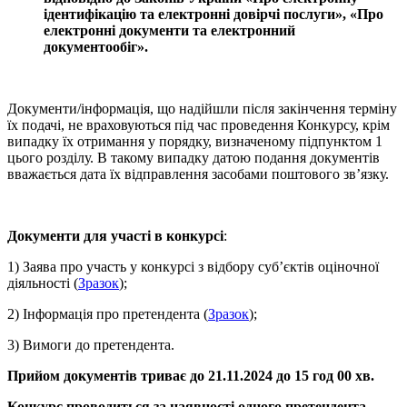
ідентифікацію та електронні довірчі послуги», «Про
електронні документи та електронний
документообіг».
Документи/інформація, що надійшли після закінчення терміну
їх подачі, не враховуються під час проведення Конкурсу, крім
випадку їх отримання у порядку, визначеному підпунктом 1
цього розділу. В такому випадку датою подання документів
вважається дата їх відправлення засобами поштового зв’язку.
Документи для участі в конкурсі
:
1) Заява про участь у конкурсі з відбору суб’єктів оціночної
діяльності (
Зразок
);
2) Інформація про претендента (
Зразок
);
3) Вимоги до претендента.
Прийом документів триває до 21
.11
.2024 до 1
5 год
00 хв.
Конкурс проводиться за наявності одного претендента