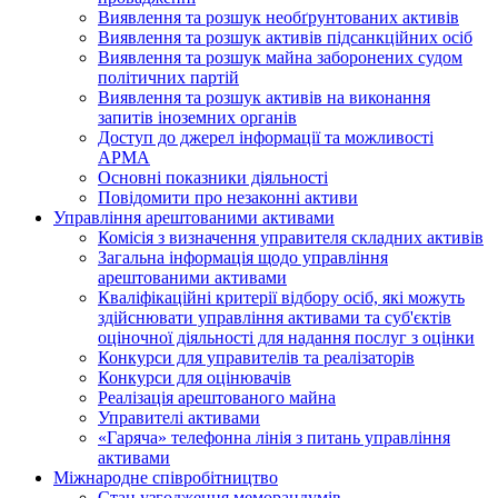
Виявлення та розшук необґрунтованих активів
Виявлення та розшук активів підсанкційних осіб
Виявлення та розшук майна заборонених судом
політичних партій
Виявлення та розшук активів на виконання
запитів іноземних органів
Доступ до джерел інформації та можливості
АРМА
Основні показники діяльності
Повідомити про незаконні активи
Управління арештованими активами
Комісія з визначення управителя складних активів
Загальна інформація щодо управління
арештованими активами
Кваліфікаційні критерії відбору осіб, які можуть
здiйснювати управління активами та суб'єктів
оціночної діяльності для надання послуг з оцінки
Конкурси для управителів та реалізаторів
Конкурси для оцінювачів
Реалізація арештованого майна
Управителі активами
«Гаряча» телефонна лінія з питань управління
активами
Міжнародне співробітництво
Стан узгодження меморандумів