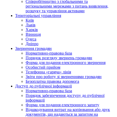
Співробітництво з глобальними та
регіональними мережами з питань виявлення,
розшуку та управління активами
Територіальні управління
Київ
Львів
Харків
Вінниця
Одеса
Дніпро
Звернення громадян
Нормативно-правова база
Порядок розгляду звернень громадян
Форма для подання електронного звернення
Особистий прийом
Телефонна «гаряча» лінія
Звіти про роботу зі зверненнями громадян
Безоплатна правова допомога
Доступ до публічної інформації
Нормативно-правова база
Порядок забезпечення доступу до публічної
інформації
Форма для подання електронного запиту
Відшкодування витрат на копіювання або друк
документів, що надаються за запитом на