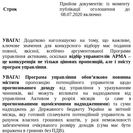
Прийом документів: із моменту
Строк
публікації оголошення до
08.07.2020 включно
УВАГА!
Додатково наголошуємо на тому, що важливе,
ключове значення для конкурсного відбору має подання
повної, якісної, всебічно аргументованої Програми
управління активами, оскільки
відбір управителів АРМА –
це конкуренція не тільки цінових пропозицій, але і змісту
програм управління
.
УВАГА!
Програма управління
обов’язково повинна
містити
пропозицію потенційного управителя щодо
прогнозованого доходу
від управління з урахуванням
чинників, які можуть впливати на надходження від
управління Активом у розрізі місяців (а саме
з
прогнозованими щомісячними надходженнями
) та суми
надходжень до Державного бюджету України за звітний
місяць, яку готовий сплачувати потенційний управитель за
рахунок власних грошових коштів, у разі неможливості
забезпечення очікуваного розміру доходів (сума має бути
виражена в гривнях без ПДВ).