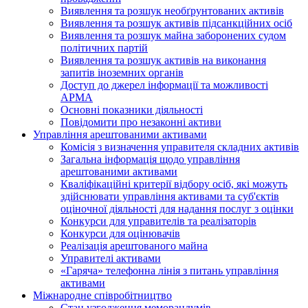
Виявлення та розшук необґрунтованих активів
Виявлення та розшук активів підсанкційних осіб
Виявлення та розшук майна заборонених судом
політичних партій
Виявлення та розшук активів на виконання
запитів іноземних органів
Доступ до джерел інформації та можливості
АРМА
Основні показники діяльності
Повідомити про незаконні активи
Управління арештованими активами
Комісія з визначення управителя складних активів
Загальна інформація щодо управління
арештованими активами
Кваліфікаційні критерії відбору осіб, які можуть
здiйснювати управління активами та суб'єктів
оціночної діяльності для надання послуг з оцінки
Конкурси для управителів та реалізаторів
Конкурси для оцінювачів
Реалізація арештованого майна
Управителі активами
«Гаряча» телефонна лінія з питань управління
активами
Міжнародне співробітництво
Стан узгодження меморандумів