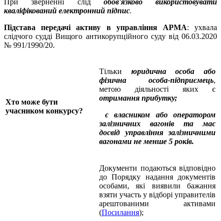
При зверненні слід
обов'язково використовувати
кваліфікований електронний підпис
.
Підстава передачі активу в управління АРМА
: ухвала
слідчого судді Вищого антикорупційного суду від 06.03.2020
№ 991/1990/20.
Тільки
юридична особа або
фізична особа-підприємець
,
метою діяльності яких є
отримання прибутку;
Хто може бути
учасником конкурсу?
є власником або оператором
залізничних вагонів та має
досвід управління залізничними
вагонами не менше 5 років.
Документи подаються відповідно
до Порядку надання документів
особами, які виявили бажання
взяти участь у відборі управителів
арештованими активами
(
Посилання
);