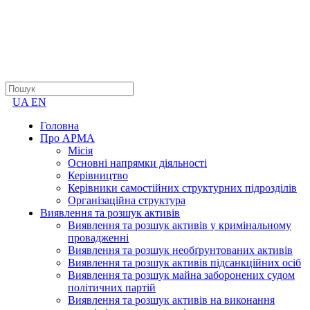
UA
EN
Головна
Про АРМА
Місія
Основні напрямки діяльності
Керівництво
Керівники самостійних структурних підрозділів
Організаційна структура
Виявлення та розшук активів
Виявлення та розшук активів у кримінальному
провадженні
Виявлення та розшук необґрунтованих активів
Виявлення та розшук активів підсанкційних осіб
Виявлення та розшук майна заборонених судом
політичних партій
Виявлення та розшук активів на виконання