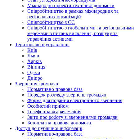
Міжнародні проекти технічної допомоги
Співробітництво в рамках міжнародних та
регіональних організацій
Співробітництво з ЄС
Співробітництво з глобальними та регіональними
мережами з питань виявлення, розшуку та
управління активами
Територіальні управління
Київ
Львів
Харків
Вінниця
Одеса
Дніпро
Звернення громадян
Нормативно-правова база
Порядок розгляду звернень громадян
Форма для подання електронного звернення
Особистий прийом
Телефонна «гаряча» лінія
Звіти про роботу зі зверненнями громадян
Безоплатна правова допомога
Доступ до публічної інформації
Нормативно-правова база