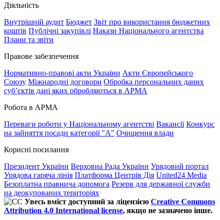
Діяльність
Внутрішній аудит
Бюджет
Звіт про використання бюджетних
коштів
Публічні закупівлі
Накази Національного агентства
Плани та звіти
Правове забезпечення
Нормативно-правові акти України
Акти Європейського
Союзу
Міжнародні договори
Обробка персональних даних
субʼєктів дані яких обробляються в АРМА
Робота в АРМА
Переваги роботи у Національному агентстві
Вакансії
Конкурс
на зайняття посади категорії "А"
Очищення влади
Корисні посилання
Президент України
Верховна Рада України
Урядовий портал
Урядова гаряча лінія
Платформа Центрів Дія
United24 Media
Безоплатна правнича допомога
Резерв для державної служби
на деокупованих територіях
Увесь вміст доступний за ліцензією
Creative Commons
Attribution 4.0 International license
, якщо не зазначено інше.