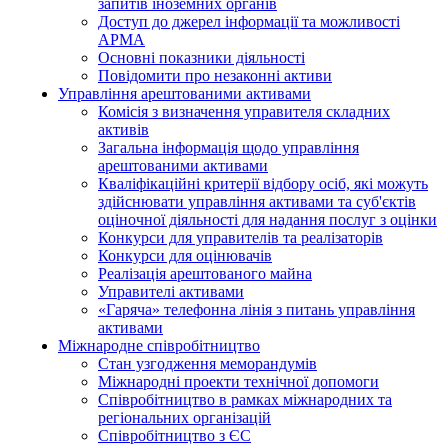
запитів іноземних органів
Доступ до джерел інформації та можливості
АРМА
Основні показники діяльності
Повідомити про незаконні активи
Управління арештованими активами
Комісія з визначення управителя складних
активів
Загальна інформація щодо управління
арештованими активами
Кваліфікаційні критерії відбору осіб, які можуть
здiйснювати управління активами та суб'єктів
оціночної діяльності для надання послуг з оцінки
Конкурси для управителів та реалізаторів
Конкурси для оцінювачів
Реалізація арештованого майна
Управителі активами
«Гаряча» телефонна лінія з питань управління
активами
Міжнародне співробітництво
Стан узгодження меморандумів
Міжнародні проекти технічної допомоги
Співробітництво в рамках міжнародних та
регіональних організацій
Співробітництво з ЄС