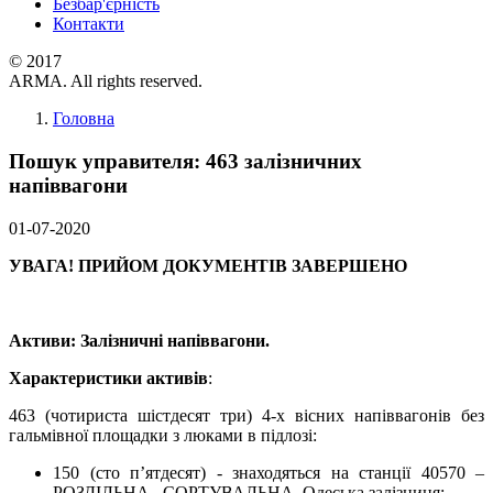
Безбар'єрність
Контакти
© 2017
ARMA. All rights reserved.
Головна
Пошук управителя: 463 залізничних
напіввагони
01-07-2020
УВАГА! ПРИЙОМ ДОКУМЕНТІВ ЗАВЕРШЕНО
Активи: Залізничні напіввагони.
Характеристики активів
:
463 (чотириста шістдесят три) 4-х вісних напіввагонів без
гальмівної площадки з люками в підлозі:
150 (сто п’ятдесят) - знаходяться на станції 40570 –
РОЗДІЛЬНА –СОРТУВАЛЬНА, Одеська залізниця;