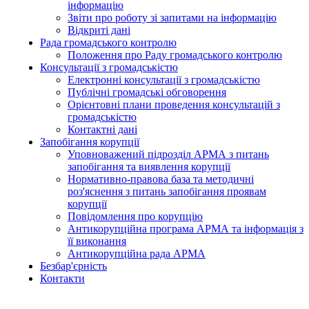
інформацію
Звіти про роботу зі запитами на інформацію
Відкриті дані
Рада громадського контролю
Положення про Раду громадського контролю
Консультації з громадськістю
Електронні консультації з громадськістю
Публічні громадські обговорення
Орієнтовні плани проведення консультацій з
громадськістю
Контактні дані
Запобігання корупції
Уповноважений підрозділ АРМА з питань
запобігання та виявлення корупції
Нормативно-правова база та методичні
роз'яснення з питань запобігання проявам
корупції
Повідомлення про корупцію
Антикорупційна програма АРМА та інформація з
її виконання
Антикорупційна рада АРМА
Безбар'єрність
Контакти