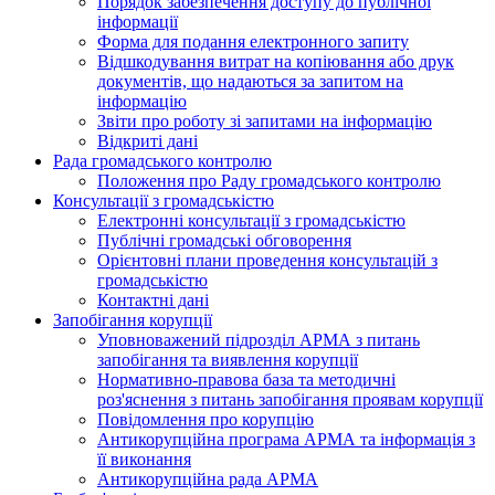
Порядок забезпечення доступу до публічної
інформації
Форма для подання електронного запиту
Відшкодування витрат на копіювання або друк
документів, що надаються за запитом на
інформацію
Звіти про роботу зі запитами на інформацію
Відкриті дані
Рада громадського контролю
Положення про Раду громадського контролю
Консультації з громадськістю
Електронні консультації з громадськістю
Публічні громадські обговорення
Орієнтовні плани проведення консультацій з
громадськістю
Контактні дані
Запобігання корупції
Уповноважений підрозділ АРМА з питань
запобігання та виявлення корупції
Нормативно-правова база та методичні
роз'яснення з питань запобігання проявам корупції
Повідомлення про корупцію
Антикорупційна програма АРМА та інформація з
її виконання
Антикорупційна рада АРМА