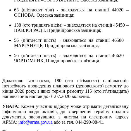
63 (шістдесят три) - знаходяться на станції 44020 –
ОСНОВА, Одеська залізниця;
138 (сто тридцять вісім) – знаходяться на станції 45450 –
ПАВЛОГРАД І, Придніпровська залізниця;
56 (п’ятдесят шість) - знаходяться на станції 46580 –
МАРГАНЕЦЬ, Придніпровська залізниця;
56 (п’ятдесят шість) - знаходяться на станції 46620 –
ЧОРТОМЛИК, Придніпровська залізниця.
Додатково зазначаємо, 180 (сто вісімдесят) напіввагонів
потребують проведення планового (деповського) ремонту до
кінця 2020 року, з яких термін ремонту 115 (сто п’ятнадцять)
напіввагонів настав до 01.07.2020 включно.
УВАГА!
Кожен учасник відбору може отримати деталізовану
інформацію щодо активів, до завершення терміну подання
документів, звернувшись з листом на електронну адресу
АРМА:
info@arma.gov.ua
або за тел. 044-290-08-41.