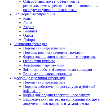
Співробітництво з глобальними та
регіональними мережами з питань виявлення,
розшуку та управління активами
Територіальні управління
Київ
Львів
Харків
Вінниця
Одеса
Дніпро
Звернення громадян
Нормативно-правова база
Порядок розгляду звернень громадян
Форма для подання електронного звернення
Особистий прийом
Телефонна «гаряча» лінія
Звіти про роботу зі зверненнями громадян
Безоплатна правова допомога
Доступ до публічної інформації
Нормативно-правова база
Порядок забезпечення доступу до публічної
інформації
Форма для подання електронного запиту
Відшкодування витрат на копіювання або друк
документів, що надаються за запитом на