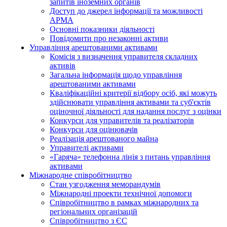
запитів іноземних органів
Доступ до джерел інформації та можливості
АРМА
Основні показники діяльності
Повідомити про незаконні активи
Управління арештованими активами
Комісія з визначення управителя складних
активів
Загальна інформація щодо управління
арештованими активами
Кваліфікаційні критерії відбору осіб, які можуть
здiйснювати управління активами та суб'єктів
оціночної діяльності для надання послуг з оцінки
Конкурси для управителів та реалізаторів
Конкурси для оцінювачів
Реалізація арештованого майна
Управителі активами
«Гаряча» телефонна лінія з питань управління
активами
Міжнародне співробітництво
Стан узгодження меморандумів
Міжнародні проекти технічної допомоги
Співробітництво в рамках міжнародних та
регіональних організацій
Співробітництво з ЄС