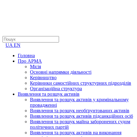
UA
EN
Головна
Про АРМА
Місія
Основні напрямки діяльності
Керівництво
Керівники самостійних структурних підрозділів
Організаційна структура
Виявлення та розшук активів
Виявлення та розшук активів у кримінальному
провадженні
Виявлення та розшук необґрунтованих активів
Виявлення та розшук активів підсанкційних осіб
Виявлення та розшук майна заборонених судом
політичних партій
Виявлення та розшук активів на виконання