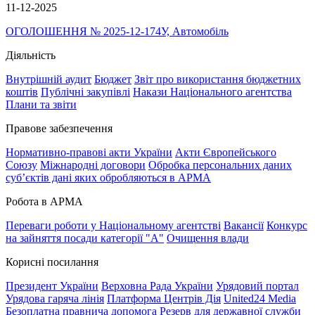
11-12-2025
ОГОЛОШЕННЯ № 2025-12-174У, Автомобіль
Діяльність
Внутрішній аудит
Бюджет
Звіт про використання бюджетних
коштів
Публічні закупівлі
Накази Національного агентства
Плани та звіти
Правове забезпечення
Нормативно-правові акти України
Акти Європейського
Союзу
Міжнародні договори
Обробка персональних даних
субʼєктів дані яких обробляються в АРМА
Робота в АРМА
Переваги роботи у Національному агентстві
Вакансії
Конкурс
на зайняття посади категорії "А"
Очищення влади
Корисні посилання
Президент України
Верховна Рада України
Урядовий портал
Урядова гаряча лінія
Платформа Центрів Дія
United24 Media
Безоплатна правнича допомога
Резерв для державної служби