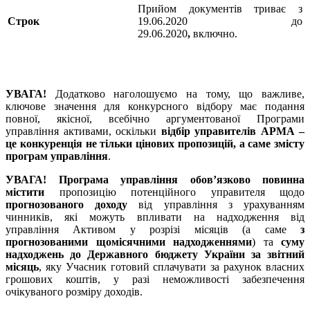
Прийом документів триває з
Строк
19.06.2020 до
29.06.2020
,
включно.
УВАГА!
Додатково наголошуємо на тому, що важливе,
ключове значення для конкурсного відбору має подання
повної, якісної, всебічно аргументованої Програми
управління активами, оскільки
відбір управителів АРМА –
це конкуренція не тільки цінових пропозицій, а саме змісту
програм управління
.
УВАГА!
Програма управління
обов’язково повинна
містити
пропозицію потенційного управителя щодо
прогнозованого доходу
від управління з урахуванням
чинників, які можуть впливати на надходження від
управління Активом у розрізі місяців (а саме
з
прогнозованими щомісячними надходженнями
) та
суму
надходжень до Державного бюджету України за звітний
місяць
, яку Учасник готовий сплачувати за рахунок власних
грошових коштів, у разі неможливості забезпечення
очікуваного розміру доходів.