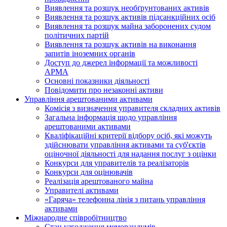
Виявлення та розшук необґрунтованих активів
Виявлення та розшук активів підсанкційних осіб
Виявлення та розшук майна заборонених судом
політичних партій
Виявлення та розшук активів на виконання
запитів іноземних органів
Доступ до джерел інформації та можливості
АРМА
Основні показники діяльності
Повідомити про незаконні активи
Управління арештованими активами
Комісія з визначення управителя складних активів
Загальна інформація щодо управління
арештованими активами
Кваліфікаційні критерії відбору осіб, які можуть
здiйснювати управління активами та суб'єктів
оціночної діяльності для надання послуг з оцінки
Конкурси для управителів та реалізаторів
Конкурси для оцінювачів
Реалізація арештованого майна
Управителі активами
«Гаряча» телефонна лінія з питань управління
активами
Міжнародне співробітництво
Стан узгодження меморандумів