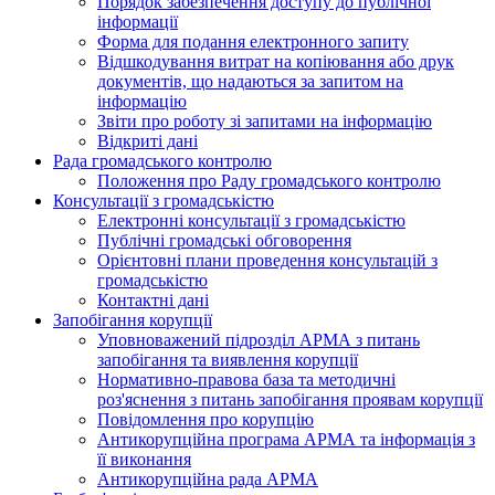
Порядок забезпечення доступу до публічної
інформації
Форма для подання електронного запиту
Відшкодування витрат на копіювання або друк
документів, що надаються за запитом на
інформацію
Звіти про роботу зі запитами на інформацію
Відкриті дані
Рада громадського контролю
Положення про Раду громадського контролю
Консультації з громадськістю
Електронні консультації з громадськістю
Публічні громадські обговорення
Орієнтовні плани проведення консультацій з
громадськістю
Контактні дані
Запобігання корупції
Уповноважений підрозділ АРМА з питань
запобігання та виявлення корупції
Нормативно-правова база та методичні
роз'яснення з питань запобігання проявам корупції
Повідомлення про корупцію
Антикорупційна програма АРМА та інформація з
її виконання
Антикорупційна рада АРМА