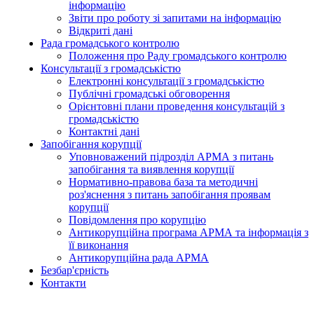
інформацію
Звіти про роботу зі запитами на інформацію
Відкриті дані
Рада громадського контролю
Положення про Раду громадського контролю
Консультації з громадськістю
Електронні консультації з громадськістю
Публічні громадські обговорення
Орієнтовні плани проведення консультацій з
громадськістю
Контактні дані
Запобігання корупції
Уповноважений підрозділ АРМА з питань
запобігання та виявлення корупції
Нормативно-правова база та методичні
роз'яснення з питань запобігання проявам
корупції
Повідомлення про корупцію
Антикорупційна програма АРМА та інформація з
її виконання
Антикорупційна рада АРМА
Безбар'єрність
Контакти