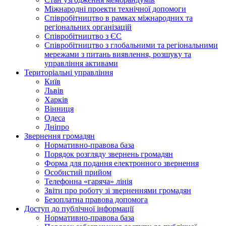
Міжнародні проекти технічної допомоги
Співробітництво в рамках міжнародних та
регіональних організацій
Співробітництво з ЄС
Співробітництво з глобальними та регіональними
мережами з питань виявлення, розшуку та
управління активами
Територіальні управління
Київ
Львів
Харків
Вінниця
Одеса
Дніпро
Звернення громадян
Нормативно-правова база
Порядок розгляду звернень громадян
Форма для подання електронного звернення
Особистий прийом
Телефонна «гаряча» лінія
Звіти про роботу зі зверненнями громадян
Безоплатна правова допомога
Доступ до публічної інформації
Нормативно-правова база