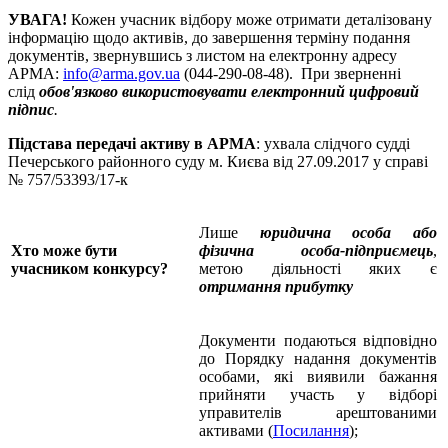
УВАГА!
Кожен учасник відбору може отримати деталізовану
інформацію щодо активів, до завершення терміну подання
документів, звернувшись з листом на електронну адресу
АРМА:
info@arma.gov.ua
(044-290-08-48). При зверненні
слід
обов'язково використовувати електронний цифровий
підпис
.
Підстава передачі активу в АРМА
: ухвала слідчого судді
Печерського районного суду м. Києва від 27.09.2017 у справі
№ 757/53393/17-к
Лише
юридична особа або
Хто може бути
фізична особа-підприємець
,
учасником конкурсу?
метою діяльності яких є
отримання прибутку
Документи подаються відповідно
до Порядку надання документів
особами, які виявили бажання
прийняти участь у відборі
управителів арештованими
активами (
Посилання
);