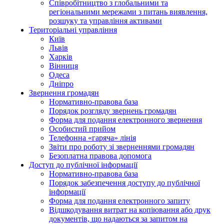
Співробітництво з глобальними та
регіональними мережами з питань виявлення,
розшуку та управління активами
Територіальні управління
Київ
Львів
Харків
Вінниця
Одеса
Дніпро
Звернення громадян
Нормативно-правова база
Порядок розгляду звернень громадян
Форма для подання електронного звернення
Особистий прийом
Телефонна «гаряча» лінія
Звіти про роботу зі зверненнями громадян
Безоплатна правова допомога
Доступ до публічної інформації
Нормативно-правова база
Порядок забезпечення доступу до публічної
інформації
Форма для подання електронного запиту
Відшкодування витрат на копіювання або друк
документів, що надаються за запитом на