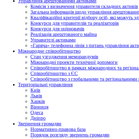
Управління арештованими активами
Комісія з визначення управителя складних активів
Загальна інформація щодо управління арештован
Кваліфікаційні критерії відбору осіб, які можуть 
Конкурси для управителів та реалізаторів
Конкурси для оцінювачів
Реалізація арештованого майна
Управителі активами
«Гаряча» телефонна лінія з питань управління акт
Міжнародне співробітництво
Стан узгодження меморандумів
Міжнародні проекти технічної допомоги
Співробітництво в рамках міжнародних та регіона
Співробітництво з ЄС
Співробітництво з глобальними та регіональними 
Територіальні управління
Київ
Львів
Харків
Вінниця
Одеса
Дніпро
Звернення громадян
Нормативно-правова база
Порядок розгляду звернень громадян