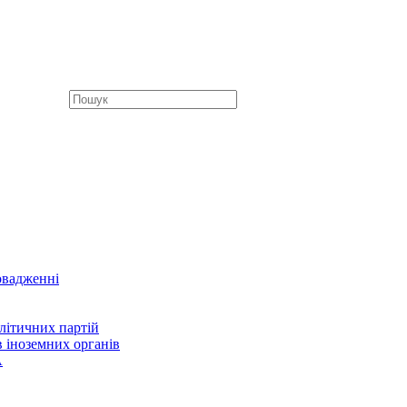
овадженні
літичних партій
в іноземних органів
А