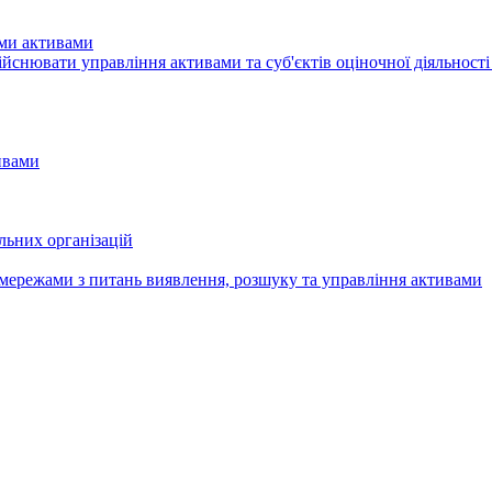
ими активами
здiйснювати управління активами та суб'єктів оціночної діяльност
ивами
льних організацій
мережами з питань виявлення, розшуку та управління активами