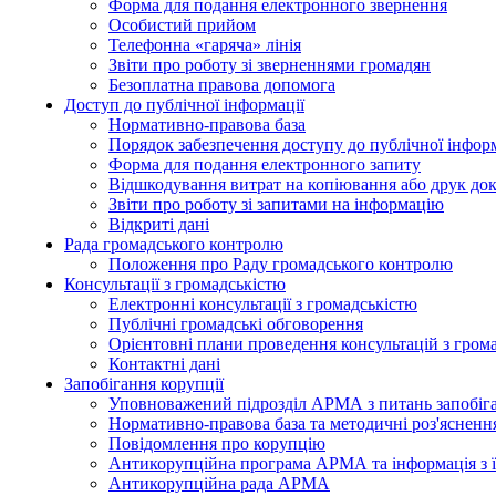
Форма для подання електронного звернення
Особистий прийом
Телефонна «гаряча» лінія
Звіти про роботу зі зверненнями громадян
Безоплатна правова допомога
Доступ до публічної інформації
Нормативно-правова база
Порядок забезпечення доступу до публічної інформ
Форма для подання електронного запиту
Відшкодування витрат на копіювання або друк док
Звіти про роботу зі запитами на інформацію
Відкриті дані
Рада громадського контролю
Положення про Раду громадського контролю
Консультації з громадськістю
Електронні консультації з громадськістю
Публічні громадські обговорення
Орієнтовні плани проведення консультацій з гром
Контактні дані
Запобігання корупції
Уповноважений підрозділ АРМА з питань запобіга
Нормативно-правова база та методичні роз'яснення
Повідомлення про корупцію
Антикорупційна програма АРМА та інформація з ї
Антикорупційна рада АРМА