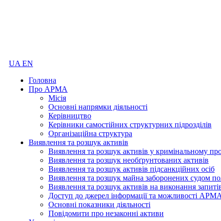
UA
EN
Головна
Про АРМА
Місія
Основні напрямки діяльності
Керівництво
Керівники самостійних структурних підрозділів
Організаційна структура
Виявлення та розшук активів
Виявлення та розшук активів у кримінальному пр
Виявлення та розшук необґрунтованих активів
Виявлення та розшук активів підсанкційних осіб
Виявлення та розшук майна заборонених судом по
Виявлення та розшук активів на виконання запиті
Доступ до джерел інформації та можливості АРМ
Основні показники діяльності
Повідомити про незаконні активи