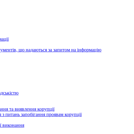
ації
ументів, що надаються за запитом на інформацію
адськістю
ння та виявлення корупції
 з питань запобігання проявам корупції
ї виконання