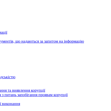
ації
ументів, що надаються за запитом на інформацію
адськістю
ння та виявлення корупції
 з питань запобігання проявам корупції
ї виконання