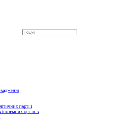
овадженні
літичних партій
в іноземних органів
А