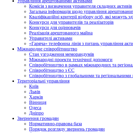
Управління арештованими активами
Комісія з визначення управителя складних активів
Загальна інформація щодо управління арештован
Кваліфікаційні критерії відбору осіб, які можуть 
Конкурси для управителів та реалізаторів
Конкурси для оцінювачів
Реалізація арештованого майна
Управителі активами
«Гаряча» телефонна лінія з питань управління акт
Міжнародне співробітництво
Стан узгодження меморандумів
Міжнародні проекти технічної допомоги
Співробітництво в рамках міжнародних та регіона
Співробітництво з ЄС
Співробітництво з глобальними та регіональними 
Територіальні управління
Київ
Львів
Харків
Вінниця
Одеса
Дніпро
Звернення громадян
Нормативно-правова база
Порядок розгляду звернень громадян