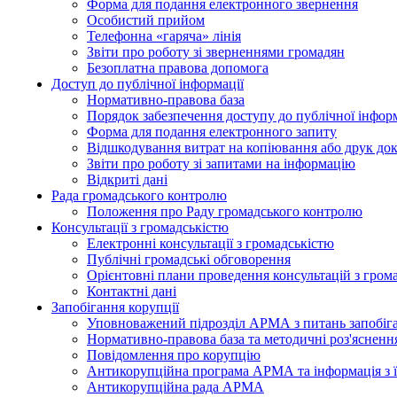
Форма для подання електронного звернення
Особистий прийом
Телефонна «гаряча» лінія
Звіти про роботу зі зверненнями громадян
Безоплатна правова допомога
Доступ до публічної інформації
Нормативно-правова база
Порядок забезпечення доступу до публічної інформ
Форма для подання електронного запиту
Відшкодування витрат на копіювання або друк док
Звіти про роботу зі запитами на інформацію
Відкриті дані
Рада громадського контролю
Положення про Раду громадського контролю
Консультації з громадськістю
Електронні консультації з громадськістю
Публічні громадські обговорення
Орієнтовні плани проведення консультацій з гром
Контактні дані
Запобігання корупції
Уповноважений підрозділ АРМА з питань запобіга
Нормативно-правова база та методичні роз'яснення
Повідомлення про корупцію
Антикорупційна програма АРМА та інформація з ї
Антикорупційна рада АРМА