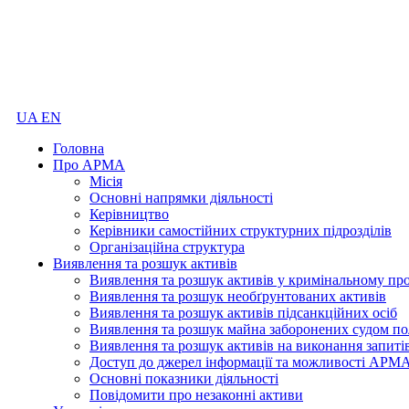
UA
EN
Головна
Про АРМА
Місія
Основні напрямки діяльності
Керівництво
Керівники самостійних структурних підрозділів
Організаційна структура
Виявлення та розшук активів
Виявлення та розшук активів у кримінальному пр
Виявлення та розшук необґрунтованих активів
Виявлення та розшук активів підсанкційних осіб
Виявлення та розшук майна заборонених судом по
Виявлення та розшук активів на виконання запиті
Доступ до джерел інформації та можливості АРМ
Основні показники діяльності
Повідомити про незаконні активи