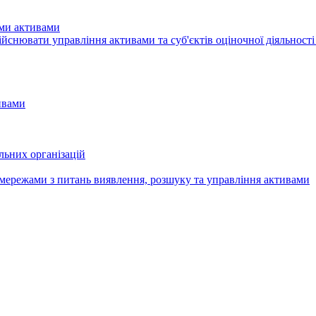
ими активами
здiйснювати управління активами та суб'єктів оціночної діяльност
ивами
льних організацій
мережами з питань виявлення, розшуку та управління активами