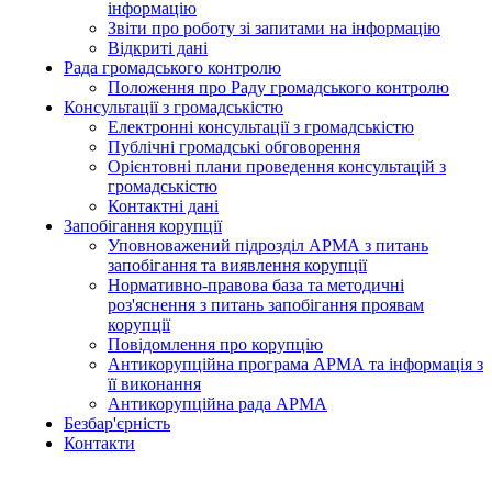
інформацію
Звіти про роботу зі запитами на інформацію
Відкриті дані
Рада громадського контролю
Положення про Раду громадського контролю
Консультації з громадськістю
Електронні консультації з громадськістю
Публічні громадські обговорення
Орієнтовні плани проведення консультацій з
громадськістю
Контактні дані
Запобігання корупції
Уповноважений підрозділ АРМА з питань
запобігання та виявлення корупції
Нормативно-правова база та методичні
роз'яснення з питань запобігання проявам
корупції
Повідомлення про корупцію
Антикорупційна програма АРМА та інформація з
її виконання
Антикорупційна рада АРМА
Безбар'єрність
Контакти