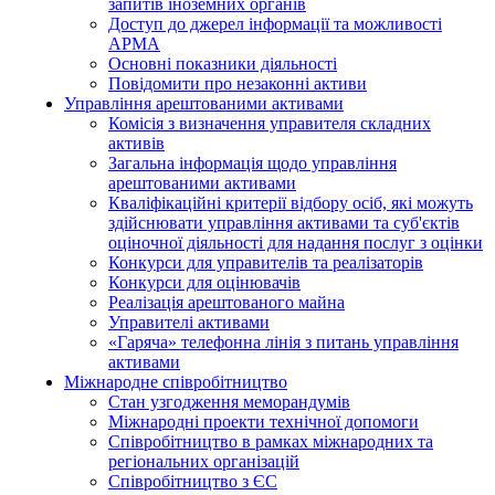
запитів іноземних органів
Доступ до джерел інформації та можливості
АРМА
Основні показники діяльності
Повідомити про незаконні активи
Управління арештованими активами
Комісія з визначення управителя складних
активів
Загальна інформація щодо управління
арештованими активами
Кваліфікаційні критерії відбору осіб, які можуть
здiйснювати управління активами та суб'єктів
оціночної діяльності для надання послуг з оцінки
Конкурси для управителів та реалізаторів
Конкурси для оцінювачів
Реалізація арештованого майна
Управителі активами
«Гаряча» телефонна лінія з питань управління
активами
Міжнародне співробітництво
Стан узгодження меморандумів
Міжнародні проекти технічної допомоги
Співробітництво в рамках міжнародних та
регіональних організацій
Співробітництво з ЄС