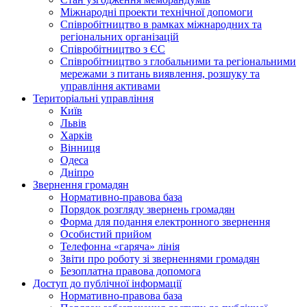
Міжнародні проекти технічної допомоги
Співробітництво в рамках міжнародних та
регіональних організацій
Співробітництво з ЄС
Співробітництво з глобальними та регіональними
мережами з питань виявлення, розшуку та
управління активами
Територіальні управління
Київ
Львів
Харків
Вінниця
Одеса
Дніпро
Звернення громадян
Нормативно-правова база
Порядок розгляду звернень громадян
Форма для подання електронного звернення
Особистий прийом
Телефонна «гаряча» лінія
Звіти про роботу зі зверненнями громадян
Безоплатна правова допомога
Доступ до публічної інформації
Нормативно-правова база