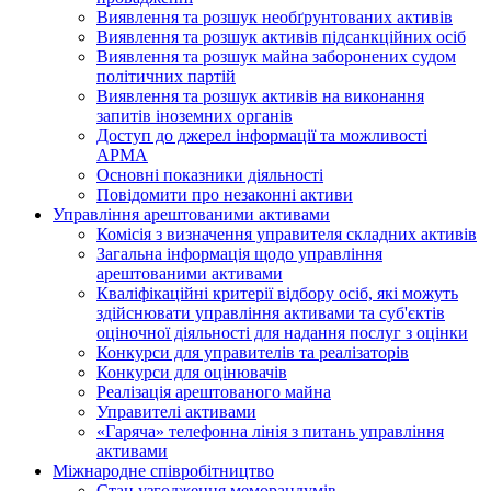
Виявлення та розшук необґрунтованих активів
Виявлення та розшук активів підсанкційних осіб
Виявлення та розшук майна заборонених судом
політичних партій
Виявлення та розшук активів на виконання
запитів іноземних органів
Доступ до джерел інформації та можливості
АРМА
Основні показники діяльності
Повідомити про незаконні активи
Управління арештованими активами
Комісія з визначення управителя складних активів
Загальна інформація щодо управління
арештованими активами
Кваліфікаційні критерії відбору осіб, які можуть
здiйснювати управління активами та суб'єктів
оціночної діяльності для надання послуг з оцінки
Конкурси для управителів та реалізаторів
Конкурси для оцінювачів
Реалізація арештованого майна
Управителі активами
«Гаряча» телефонна лінія з питань управління
активами
Міжнародне співробітництво
Стан узгодження меморандумів