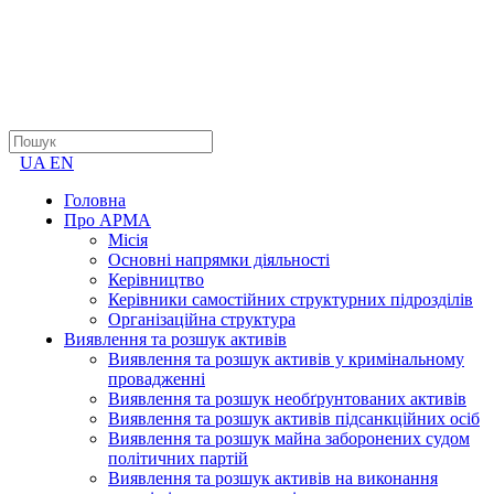
UA
EN
Головна
Про АРМА
Місія
Основні напрямки діяльності
Керівництво
Керівники самостійних структурних підрозділів
Організаційна структура
Виявлення та розшук активів
Виявлення та розшук активів у кримінальному
провадженні
Виявлення та розшук необґрунтованих активів
Виявлення та розшук активів підсанкційних осіб
Виявлення та розшук майна заборонених судом
політичних партій
Виявлення та розшук активів на виконання