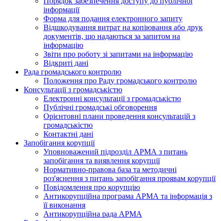
Порядок забезпечення доступу до публічної
інформації
Форма для подання електронного запиту
Відшкодування витрат на копіювання або друк
документів, що надаються за запитом на
інформацію
Звіти про роботу зі запитами на інформацію
Відкриті дані
Рада громадського контролю
Положення про Раду громадського контролю
Консультації з громадськістю
Електронні консультації з громадськістю
Публічні громадські обговорення
Орієнтовні плани проведення консультацій з
громадськістю
Контактні дані
Запобігання корупції
Уповноважений підрозділ АРМА з питань
запобігання та виявлення корупції
Нормативно-правова база та методичні
роз'яснення з питань запобігання проявам корупції
Повідомлення про корупцію
Антикорупційна програма АРМА та інформація з
її виконання
Антикорупційна рада АРМА