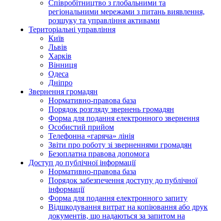
Співробітництво з глобальними та
регіональними мережами з питань виявлення,
розшуку та управління активами
Територіальні управління
Київ
Львів
Харків
Вінниця
Одеса
Дніпро
Звернення громадян
Нормативно-правова база
Порядок розгляду звернень громадян
Форма для подання електронного звернення
Особистий прийом
Телефонна «гаряча» лінія
Звіти про роботу зі зверненнями громадян
Безоплатна правова допомога
Доступ до публічної інформації
Нормативно-правова база
Порядок забезпечення доступу до публічної
інформації
Форма для подання електронного запиту
Відшкодування витрат на копіювання або друк
документів, що надаються за запитом на