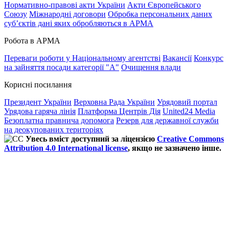
Нормативно-правові акти України
Акти Європейського
Союзу
Міжнародні договори
Обробка персональних даних
субʼєктів дані яких обробляються в АРМА
Робота в АРМА
Переваги роботи у Національному агентстві
Вакансії
Конкурс
на зайняття посади категорії "А"
Очищення влади
Корисні посилання
Президент України
Верховна Рада України
Урядовий портал
Урядова гаряча лінія
Платформа Центрів Дія
United24 Media
Безоплатна правнича допомога
Резерв для державної служби
на деокупованих територіях
Увесь вміст доступний за ліцензією
Creative Commons
Attribution 4.0 International license
, якщо не зазначено інше.