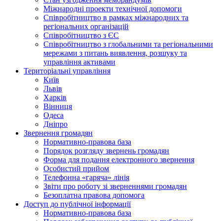
Міжнародні проекти технічної допомоги
Співробітництво в рамках міжнародних та
регіональних організацій
Співробітництво з ЄС
Співробітництво з глобальними та регіональними
мережами з питань виявлення, розшуку та
управління активами
Територіальні управління
Київ
Львів
Харків
Вінниця
Одеса
Дніпро
Звернення громадян
Нормативно-правова база
Порядок розгляду звернень громадян
Форма для подання електронного звернення
Особистий прийом
Телефонна «гаряча» лінія
Звіти про роботу зі зверненнями громадян
Безоплатна правова допомога
Доступ до публічної інформації
Нормативно-правова база