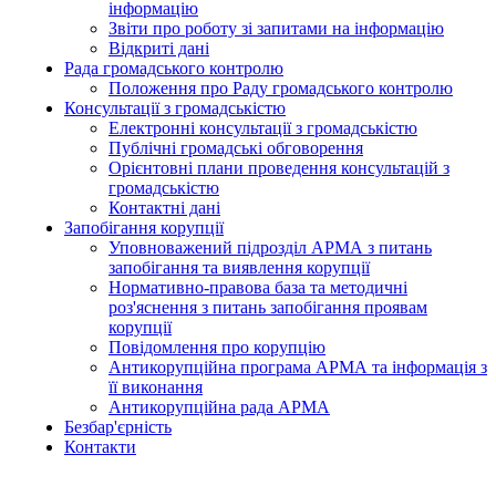
інформацію
Звіти про роботу зі запитами на інформацію
Відкриті дані
Рада громадського контролю
Положення про Раду громадського контролю
Консультації з громадськістю
Електронні консультації з громадськістю
Публічні громадські обговорення
Орієнтовні плани проведення консультацій з
громадськістю
Контактні дані
Запобігання корупції
Уповноважений підрозділ АРМА з питань
запобігання та виявлення корупції
Нормативно-правова база та методичні
роз'яснення з питань запобігання проявам
корупції
Повідомлення про корупцію
Антикорупційна програма АРМА та інформація з
її виконання
Антикорупційна рада АРМА
Безбар'єрність
Контакти