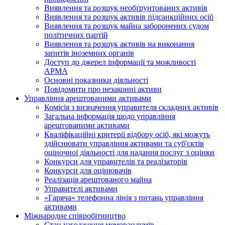
Виявлення та розшук необґрунтованих активів
Виявлення та розшук активів підсанкційних осіб
Виявлення та розшук майна заборонених судом
політичних партій
Виявлення та розшук активів на виконання
запитів іноземних органів
Доступ до джерел інформації та можливості
АРМА
Основні показники діяльності
Повідомити про незаконні активи
Управління арештованими активами
Комісія з визначення управителя складних активів
Загальна інформація щодо управління
арештованими активами
Кваліфікаційні критерії відбору осіб, які можуть
здiйснювати управління активами та суб'єктів
оціночної діяльності для надання послуг з оцінки
Конкурси для управителів та реалізаторів
Конкурси для оцінювачів
Реалізація арештованого майна
Управителі активами
«Гаряча» телефонна лінія з питань управління
активами
Міжнародне співробітництво
Стан узгодження меморандумів