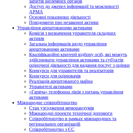
запитів іноземних органів
Доступ до джерел інформації та можливості
АРМА
Основні показники діяльності
Повідомити про незаконні активи
Управління арештованими активами
Комісія з визначення управителя складних
активів
Загальна інформація щодо управління
арештованими активами
Кваліфікаційні критерії відбору осіб, які можуть
здiйснювати управління активами та суб'єктів
оціночної діяльності для надання послуг з оцінки
Конкурси для управителів та реалізаторів
Конкурси для оцінювачів
Реалізація арештованого майна
Управителі активами
«Гаряча» телефонна лінія з питань управління
активами
Міжнародне співробітництво
Стан узгодження меморандумів
Міжнародні проекти технічної допомоги
Співробітництво в рамках міжнародних та
регіональних організацій
Співробітництво з ЄС