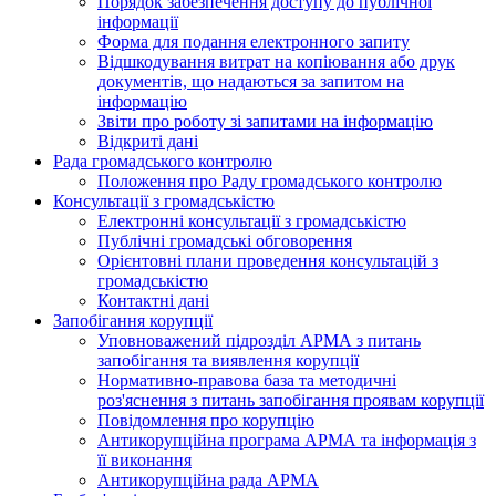
Порядок забезпечення доступу до публічної
інформації
Форма для подання електронного запиту
Відшкодування витрат на копіювання або друк
документів, що надаються за запитом на
інформацію
Звіти про роботу зі запитами на інформацію
Відкриті дані
Рада громадського контролю
Положення про Раду громадського контролю
Консультації з громадськістю
Електронні консультації з громадськістю
Публічні громадські обговорення
Орієнтовні плани проведення консультацій з
громадськістю
Контактні дані
Запобігання корупції
Уповноважений підрозділ АРМА з питань
запобігання та виявлення корупції
Нормативно-правова база та методичні
роз'яснення з питань запобігання проявам корупції
Повідомлення про корупцію
Антикорупційна програма АРМА та інформація з
її виконання
Антикорупційна рада АРМА