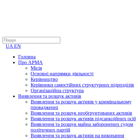
UA
EN
Головна
Про АРМА
Місія
Основні напрямки діяльності
Керівництво
Керівники самостійних структурних підрозділів
Організаційна структура
Виявлення та розшук активів
Виявлення та розшук активів у кримінальному
провадженні
Виявлення та розшук необґрунтованих активів
Виявлення та розшук активів підсанкційних осіб
Виявлення та розшук майна заборонених судом
політичних партій
Виявлення та розшук активів на виконання