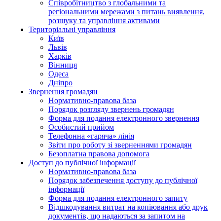
Співробітництво з глобальними та
регіональними мережами з питань виявлення,
розшуку та управління активами
Територіальні управління
Київ
Львів
Харків
Вінниця
Одеса
Дніпро
Звернення громадян
Нормативно-правова база
Порядок розгляду звернень громадян
Форма для подання електронного звернення
Особистий прийом
Телефонна «гаряча» лінія
Звіти про роботу зі зверненнями громадян
Безоплатна правова допомога
Доступ до публічної інформації
Нормативно-правова база
Порядок забезпечення доступу до публічної
інформації
Форма для подання електронного запиту
Відшкодування витрат на копіювання або друк
документів, що надаються за запитом на