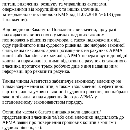
питань виявлення, розшуку та управління активами,
одержаними від корупційних та інших злочинів,
затвердженого постановою КМУ від 11.07.2018 № 613 (далі –
Положення).
Відповідно до Закону та Положення визначено, що у разі
надходження винесеного у межах наданих законом
повноважень рішення прокурора, а також надходження від
суду прийнятого ним судового рішення, що набрало законної
сили, яким скасовано арешт розміщених на рахунках АРМА
коштів або банківських металів, АРМА перераховує відповідні
кошти та нараховані за ними відсотки на рахунок їх законного
власника протягом трьох робочих днів з дня надання ним
інформації про реквізити рахунка.
Таким чином Агентство забезпечує законному власнику не
тільки збереження коштів, а також і збільшення їх ефективної
вартості, але за умови наявності судового рішення, що набрало
законної сили та надходження його до АРМА у
встановленому законодавством порядку.
Останнім часом є багато випадків коли адвокати/
представники власників та/або самі власники надсилають до
АРМА заяви про повернення грошових коштів з копіями
судових рішень, які: