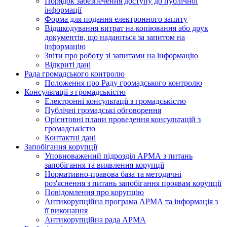
Порядок забезпечення доступу до публічної
інформації
Форма для подання електронного запиту
Відшкодування витрат на копіювання або друк
документів, що надаються за запитом на
інформацію
Звіти про роботу зі запитами на інформацію
Відкриті дані
Рада громадського контролю
Положення про Раду громадського контролю
Консультації з громадськістю
Електронні консультації з громадськістю
Публічні громадські обговорення
Орієнтовні плани проведення консультацій з
громадськістю
Контактні дані
Запобігання корупції
Уповноважений підрозділ АРМА з питань
запобігання та виявлення корупції
Нормативно-правова база та методичні
роз'яснення з питань запобігання проявам корупції
Повідомлення про корупцію
Антикорупційна програма АРМА та інформація з
її виконання
Антикорупційна рада АРМА