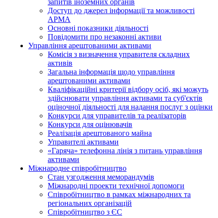
запитів іноземних органів
Доступ до джерел інформації та можливості
АРМА
Основні показники діяльності
Повідомити про незаконні активи
Управління арештованими активами
Комісія з визначення управителя складних
активів
Загальна інформація щодо управління
арештованими активами
Кваліфікаційні критерії відбору осіб, які можуть
здiйснювати управління активами та суб'єктів
оціночної діяльності для надання послуг з оцінки
Конкурси для управителів та реалізаторів
Конкурси для оцінювачів
Реалізація арештованого майна
Управителі активами
«Гаряча» телефонна лінія з питань управління
активами
Міжнародне співробітництво
Стан узгодження меморандумів
Міжнародні проекти технічної допомоги
Співробітництво в рамках міжнародних та
регіональних організацій
Співробітництво з ЄС