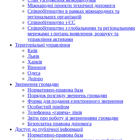
Міжнародні проекти технічної допомоги
Співробітництво в рамках міжнародних та
регіональних організацій
Співробітництво з ЄС
Співробітництво з глобальними та регіональними
мережами з питань виявлення, розшуку та
управління активами
Територіальні управління
Київ
Львів
Харків
Вінниця
Одеса
Дніпро
Звернення громадян
Нормативно-правова база
Порядок розгляду звернень громадян
Форма для подання електронного звернення
Особистий прийом
Телефонна «гаряча» лінія
Звіти про роботу зі зверненнями громадян
Безоплатна правова допомога
Доступ до публічної інформації
Нормативно-правова база