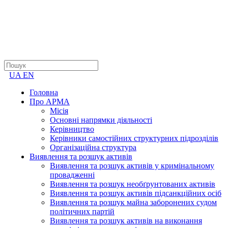
UA
EN
Головна
Про АРМА
Місія
Основні напрямки діяльності
Керівництво
Керівники самостійних структурних підрозділів
Організаційна структура
Виявлення та розшук активів
Виявлення та розшук активів у кримінальному
провадженні
Виявлення та розшук необґрунтованих активів
Виявлення та розшук активів підсанкційних осіб
Виявлення та розшук майна заборонених судом
політичних партій
Виявлення та розшук активів на виконання