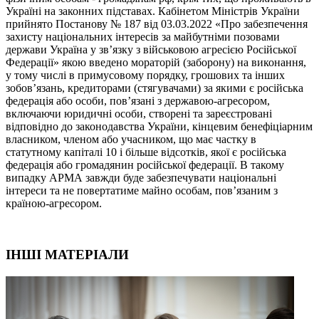
Україні на законних підставах. Кабінетом Міністрів України
прийнято Постанову № 187 від 03.03.2022 «Про забезпечення
захисту національних інтересів за майбутніми позовами
держави Україна у зв’язку з військовою агресією Російської
Федерації» якою введено
мораторій (заборону)
на виконання,
у тому числі в примусовому порядку, грошових та інших
зобов’язань, кредиторами (стягувачами) за якими є російська
федерація або особи, пов’язані з державою-агресором,
включаючи юридичні особи, створені та зареєстровані
відповідно до законодавства України, кінцевим бенефіціарним
власником, членом або учасником, що має частку в
статутному капіталі 10 і більше відсотків, якої є російська
федерація або громадянин російської федерації. В такому
випадку АРМА завжди буде забезпечувати національні
інтереси та не повертатиме майно особам, пов’язаним з
країною-агресором.
ІНШІ МАТЕРІАЛИ