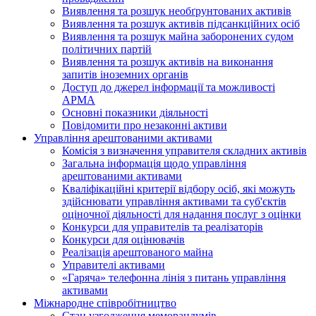
Виявлення та розшук необґрунтованих активів
Виявлення та розшук активів підсанкційних осіб
Виявлення та розшук майна заборонених судом
політичних партій
Виявлення та розшук активів на виконання
запитів іноземних органів
Доступ до джерел інформації та можливості
АРМА
Основні показники діяльності
Повідомити про незаконні активи
Управління арештованими активами
Комісія з визначення управителя складних активів
Загальна інформація щодо управління
арештованими активами
Кваліфікаційні критерії відбору осіб, які можуть
здiйснювати управління активами та суб'єктів
оціночної діяльності для надання послуг з оцінки
Конкурси для управителів та реалізаторів
Конкурси для оцінювачів
Реалізація арештованого майна
Управителі активами
«Гаряча» телефонна лінія з питань управління
активами
Міжнародне співробітництво
Стан узгодження меморандумів