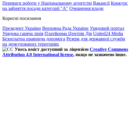
Переваги роботи у Національному агентстві
Вакансії
Конкурс
на зайняття посади категорії "А"
Очищення влади
Корисні посилання
Президент України
Верховна Рада України
Урядовий портал
Урядова гаряча лінія
Платформа Центрів Дія
United24 Media
Безоплатна правнича допомога
Резерв для державної служби
на деокупованих територіях
Увесь вміст доступний за ліцензією
Creative Commons
Attribution 4.0 International license
, якщо не зазначено інше.