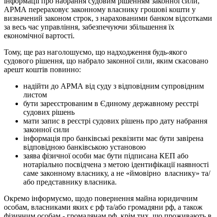
інформації про набрання судовим рішенням законної сили,
АРМА перераховує законному власнику грошові кошти у
визначений законом строк, з нарахованими банком відсотками
за весь час управління, забезпечуючи збільшення їх
економічної вартості.
Тому, ще раз наголошуємо, що надходження будь-якого
судового рішення, що набрало законної сили, яким скасовано
арешт коштів повинно:
надійти до АРМА від суду з відповідним супровідним
листом
бути зареєстрованим в Єдиному державному реєстрі
судових рішень
мати запис в реєстрі судових рішень про дату набрання
законної сили
інформація про банківські реквізити має бути завірена
відповідною банківською установою
заява фізичної особи має бути підписана КЕП або
нотаріально посвідчена з метою ідентифікації наявності
саме законному власнику, а не «ймовірно власнику» та/
або представнику власника.
Окремо інформуємо, щодо повернення майна юридичним
особам, власниками яких є рф та/або громадяни рф, а також
фізичним особам - громадянам рф, крім тих, що проживають в