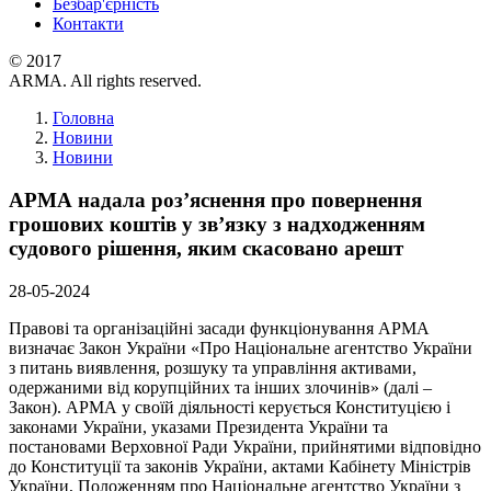
Безбар'єрність
Контакти
© 2017
ARMA. All rights reserved.
Головна
Новини
Новини
АРМА надала роз’яснення про повернення
грошових коштів у зв’язку з надходженням
судового рішення, яким скасовано арешт
28-05-2024
Правові та організаційні засади функціонування АРМА
визначає Закон України «Про Національне агентство України
з питань виявлення, розшуку та управління активами,
одержаними від корупційних та інших злочинів» (далі –
Закон). АРМА у своїй діяльності керується Конституцією і
законами України, указами Президента України та
постановами Верховної Ради України, прийнятими відповідно
до Конституції та законів України, актами Кабінету Міністрів
України, Положенням про Національне агентство України з