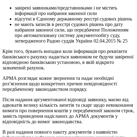
завірені заявниками/представниками і не містять
інформації про набрання законної сили
відсутні в Єдиному державному реєстрі судових рішень
не мають записів в реєстрі судових рішень про дату
набрання законної сили, що передбачене Положенням
про автоматизовану систему документообігу суду,
затвердженого Радою суддів України 02.04.2015 № 25
Крім того, бувають випадки коли інформація про реквізити
банківського рахунку надається заявником не будучи завіреної
відповідною банківською установою, в якій відкрито
зазначений рахунок.
АРМА розглядає кожне звернення та надає необхідні
роз’яснення щодо конкретних причин невідповідності
передбаченому законодавством порядку.
Після надання аргументованої відповіді заявнику, маємо від
адвокатів велику кількість запитів та скарг щодо невиконання
вимоги про повернення коштів у передбачений законом строк,
замість приведення надісланих до АРМА документів у
відповідність до вимог законодавства.
В разі надання повного пакету документів з наявністю