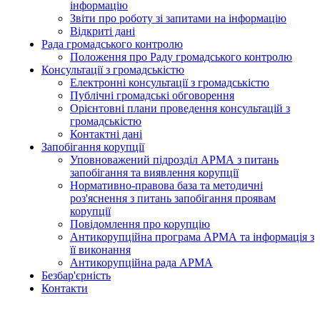
інформацію
Звіти про роботу зі запитами на інформацію
Відкриті дані
Рада громадського контролю
Положення про Раду громадського контролю
Консультації з громадськістю
Електронні консультації з громадськістю
Публічні громадські обговорення
Орієнтовні плани проведення консультацій з
громадськістю
Контактні дані
Запобігання корупції
Уповноважений підрозділ АРМА з питань
запобігання та виявлення корупції
Нормативно-правова база та методичні
роз'яснення з питань запобігання проявам
корупції
Повідомлення про корупцію
Антикорупційна програма АРМА та інформація з
її виконання
Антикорупційна рада АРМА
Безбар'єрність
Контакти