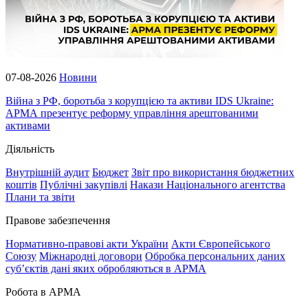
07-08-2026
Новини
Війна з РФ, боротьба з корупцією та активи IDS Ukraine:
АРМА презентує реформу управління арештованими
активами
Діяльність
Внутрішній аудит
Бюджет
Звіт про використання бюджетних
коштів
Публічні закупівлі
Накази Національного агентства
Плани та звіти
Правове забезпечення
Нормативно-правові акти України
Акти Європейського
Союзу
Міжнародні договори
Обробка персональних даних
субʼєктів дані яких обробляються в АРМА
Робота в АРМА