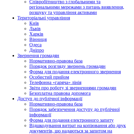
Співробітництво з глобальними та
регіональними мережами з питань виявлення,
розшуку та управління активами
Територіальні управління
Київ
Львів
Харків
Вінниця
Одеса
Дніпро
Звернення громадян
Нормативно-правова база
Порядок розгляду звернень громадян
Форма для подання електронного звернення
Особистий прийом
Телефонна «гаряча» лінія
Звіти про роботу зі зверненнями громадян
Безоплатна правова допомога
Доступ до публічної інформації
Нормативно-правова база
Порядок забезпечення доступу до публічної
інформації
Форма для подання електронного запиту
Відшкодування витрат на копіювання або друк
документів, що надаються за запитом на