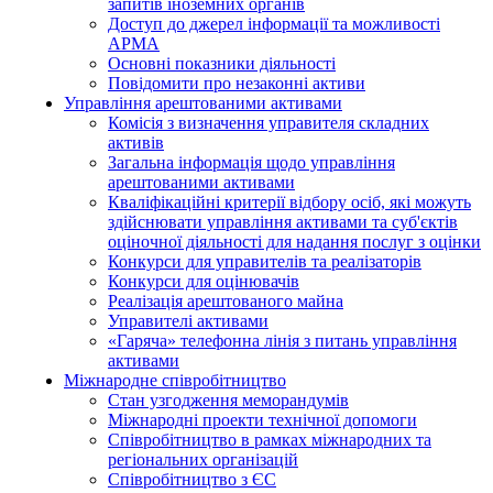
запитів іноземних органів
Доступ до джерел інформації та можливості
АРМА
Основні показники діяльності
Повідомити про незаконні активи
Управління арештованими активами
Комісія з визначення управителя складних
активів
Загальна інформація щодо управління
арештованими активами
Кваліфікаційні критерії відбору осіб, які можуть
здiйснювати управління активами та суб'єктів
оціночної діяльності для надання послуг з оцінки
Конкурси для управителів та реалізаторів
Конкурси для оцінювачів
Реалізація арештованого майна
Управителі активами
«Гаряча» телефонна лінія з питань управління
активами
Міжнародне співробітництво
Стан узгодження меморандумів
Міжнародні проекти технічної допомоги
Співробітництво в рамках міжнародних та
регіональних організацій
Співробітництво з ЄС