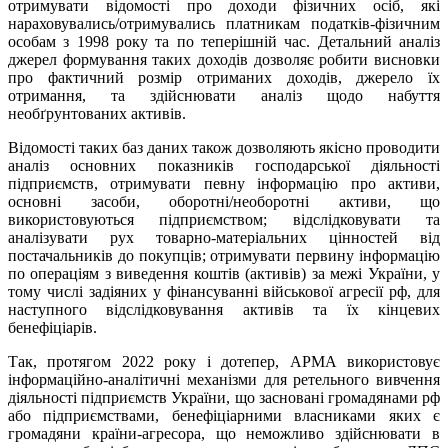
отримувати відомості про доходи фізичних осіб, які
нараховувались/отримувались платникам податків-фізичним
особам з 1998 року та по теперішній час. Детальний аналіз
джерел формування таких доходів дозволяє робити висновки
про фактичний розмір отриманих доходів, джерело їх
отримання, та здійснювати аналіз щодо набуття
необґрунтованих активів.
Відомості таких баз даних також дозволяють якісно проводити
аналіз основних показників господарської діяльності
підприємств, отримувати певну інформацію про активи,
основні засоби, оборотні/необоротні активи, що
використовуються підприємством; відслідковувати та
аналізувати рух товарно-матеріальних цінностей від
постачальників до покупців; отримувати первину інформацію
по операціям з виведення коштів (активів) за межі України, у
тому числі задіяних у фінансуванні військової агресії рф, для
наступного відслідковування активів та їх кінцевих
бенефіціарів.
Так, протягом 2022 року і дотепер, АРМА використовує
інформаційно-аналітичні механізми для ретельного вивчення
діяльності підприємств України, що засновані громадянами рф
або підприємствами, бенефіціарними власниками яких є
громадяни країни-агресора, що неможливо здійснювати в