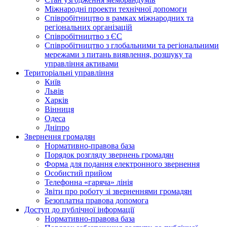
Міжнародні проекти технічної допомоги
Співробітництво в рамках міжнародних та
регіональних організацій
Співробітництво з ЄС
Співробітництво з глобальними та регіональними
мережами з питань виявлення, розшуку та
управління активами
Територіальні управління
Київ
Львів
Харків
Вінниця
Одеса
Дніпро
Звернення громадян
Нормативно-правова база
Порядок розгляду звернень громадян
Форма для подання електронного звернення
Особистий прийом
Телефонна «гаряча» лінія
Звіти про роботу зі зверненнями громадян
Безоплатна правова допомога
Доступ до публічної інформації
Нормативно-правова база