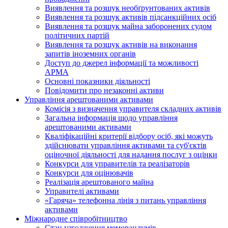
Виявлення та розшук необґрунтованих активів
Виявлення та розшук активів підсанкційних осіб
Виявлення та розшук майна заборонених судом
політичних партій
Виявлення та розшук активів на виконання
запитів іноземних органів
Доступ до джерел інформації та можливості
АРМА
Основні показники діяльності
Повідомити про незаконні активи
Управління арештованими активами
Комісія з визначення управителя складних активів
Загальна інформація щодо управління
арештованими активами
Кваліфікаційні критерії відбору осіб, які можуть
здiйснювати управління активами та суб'єктів
оціночної діяльності для надання послуг з оцінки
Конкурси для управителів та реалізаторів
Конкурси для оцінювачів
Реалізація арештованого майна
Управителі активами
«Гаряча» телефонна лінія з питань управління
активами
Міжнародне співробітництво
Стан узгодження меморандумів