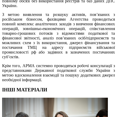
повному обсязі без використання реєстрів та баз даних ДПС
України.
З метою виявлення та розшуку активів, пов’язаних з
російським бізнесом, фахівцями Агентства проводиться
повний комплекс аналітичних заходів з вивчення фінансових
операцій, зовнішньо-економічних операцій, співставлення
товарно-грошових потоків з відомостями податкової та
фінансової звітності, аналіз пов’язаних осіб/підприємств та
можливих схем з їх використання, джерел фінансування та
постачання ТМЦ на адресу підприємств військової
промисловості рф або задіяних в зазначених постачаннях
суб’єктів.
Крім того, АРМА системно проводяться робочі консультації з
представниками Державної податкової служби України з
метою вдосконалення взаємодії та пошуку додаткових джерел
необхідної інформації.
ІНШІ МАТЕРІАЛИ