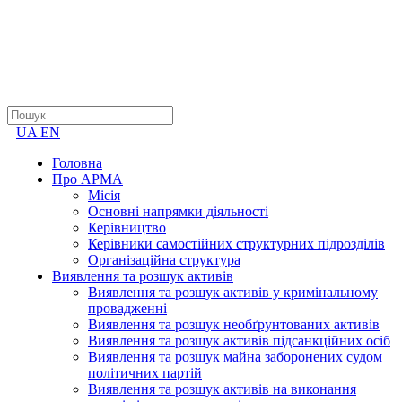
UA
EN
Головна
Про АРМА
Місія
Основні напрямки діяльності
Керівництво
Керівники самостійних структурних підрозділів
Організаційна структура
Виявлення та розшук активів
Виявлення та розшук активів у кримінальному
провадженні
Виявлення та розшук необґрунтованих активів
Виявлення та розшук активів підсанкційних осіб
Виявлення та розшук майна заборонених судом
політичних партій
Виявлення та розшук активів на виконання