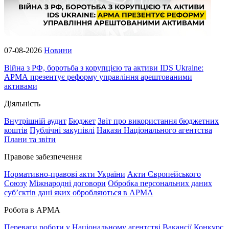
07-08-2026
Новини
Війна з РФ, боротьба з корупцією та активи IDS Ukraine:
АРМА презентує реформу управління арештованими
активами
Діяльність
Внутрішній аудит
Бюджет
Звіт про використання бюджетних
коштів
Публічні закупівлі
Накази Національного агентства
Плани та звіти
Правове забезпечення
Нормативно-правові акти України
Акти Європейського
Союзу
Міжнародні договори
Обробка персональних даних
субʼєктів дані яких обробляються в АРМА
Робота в АРМА
Переваги роботи у Національному агентстві
Вакансії
Конкурс