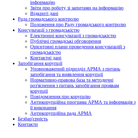
інформацію
Звіти про роботу зі запитами на інформацію
Відкриті дані
Рада громадського контролю
Положення про Раду громадського контролю
Консультації з громадськістю
Електронні консультації з громадськістю
Публічні громадські обговорення
Орієнтовні плани проведення консультацій з
громадськістю
Контактні дані
Запобігання корупції
Уповноважений підрозділ АРМА з питань
запобігання та виявлення корупції
Нормативно-правова база та методичні
роз'яснення з питань запобігання проявам
корупції
Повідомлення про корупцію
Антикорупційна програма АРМА та інформація з
її виконання
Антикорупційна рада АРМА
Безбар'єрність
Контакти