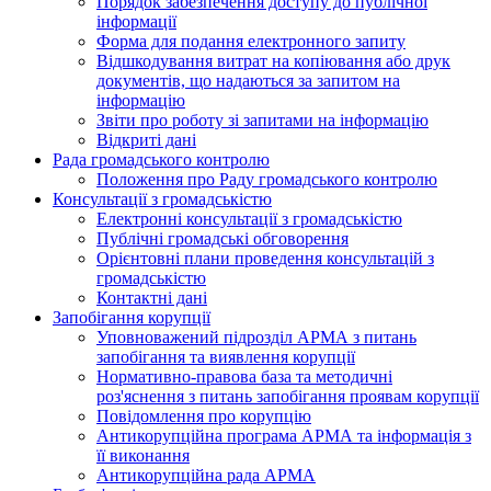
Порядок забезпечення доступу до публічної
інформації
Форма для подання електронного запиту
Відшкодування витрат на копіювання або друк
документів, що надаються за запитом на
інформацію
Звіти про роботу зі запитами на інформацію
Відкриті дані
Рада громадського контролю
Положення про Раду громадського контролю
Консультації з громадськістю
Електронні консультації з громадськістю
Публічні громадські обговорення
Орієнтовні плани проведення консультацій з
громадськістю
Контактні дані
Запобігання корупції
Уповноважений підрозділ АРМА з питань
запобігання та виявлення корупції
Нормативно-правова база та методичні
роз'яснення з питань запобігання проявам корупції
Повідомлення про корупцію
Антикорупційна програма АРМА та інформація з
її виконання
Антикорупційна рада АРМА