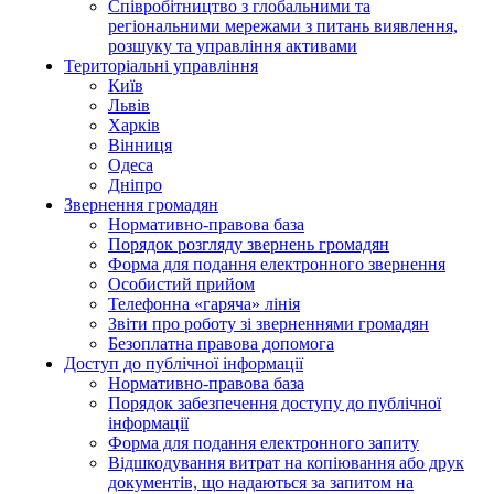
Співробітництво з глобальними та
регіональними мережами з питань виявлення,
розшуку та управління активами
Територіальні управління
Київ
Львів
Харків
Вінниця
Одеса
Дніпро
Звернення громадян
Нормативно-правова база
Порядок розгляду звернень громадян
Форма для подання електронного звернення
Особистий прийом
Телефонна «гаряча» лінія
Звіти про роботу зі зверненнями громадян
Безоплатна правова допомога
Доступ до публічної інформації
Нормативно-правова база
Порядок забезпечення доступу до публічної
інформації
Форма для подання електронного запиту
Відшкодування витрат на копіювання або друк
документів, що надаються за запитом на