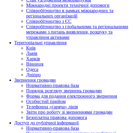
Міжнародні проекти технічної допомоги
Співробітництво в рамках міжнародних та
регіональних організацій
Співробітництво з ЄС
Співробітництво з глобальними та регіональними
мережами з питань виявлення, розшуку та
управління активами
Територіальні управління
Київ
Львів
Харків
Вінниця
Одеса
Дніпро
Звернення громадян
Нормативно-правова база
Порядок розгляду звернень громадян
Форма для подання електронного звернення
Особистий прийом
Телефонна «гаряча» лінія
Звіти про роботу зі зверненнями громадян
Безоплатна правова допомога
Доступ до публічної інформації
Нормативно-правова база