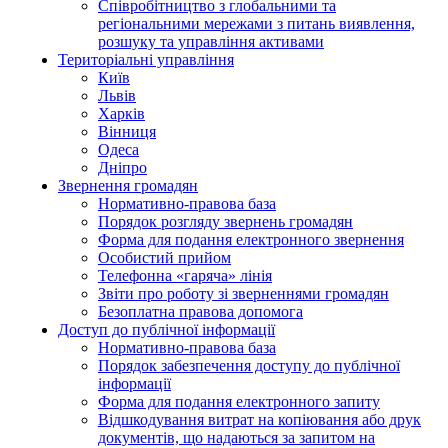
Співробітництво з глобальними та
регіональними мережами з питань виявлення,
розшуку та управління активами
Територіальні управління
Київ
Львів
Харків
Вінниця
Одеса
Дніпро
Звернення громадян
Нормативно-правова база
Порядок розгляду звернень громадян
Форма для подання електронного звернення
Особистий прийом
Телефонна «гаряча» лінія
Звіти про роботу зі зверненнями громадян
Безоплатна правова допомога
Доступ до публічної інформації
Нормативно-правова база
Порядок забезпечення доступу до публічної
інформації
Форма для подання електронного запиту
Відшкодування витрат на копіювання або друк
документів, що надаються за запитом на