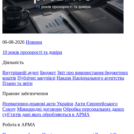
06-08-2026
Новини
10 років прозорості та довіри
Діяльність
Внутрішній аудит
Бюджет
Звіт про використання бюджетних
коштів
Публічні закупівлі
Накази Національного агентства
Плани та звіти
Правове забезпечення
Нормативно-правові акти України
Акти Європейського
Союзу
Міжнародні договори
Обробка персональних даних
субʼєктів дані яких обробляються в АРМА
Робота в АРМА