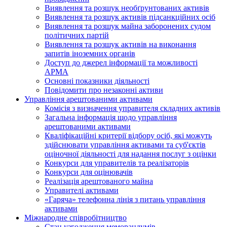
Виявлення та розшук необґрунтованих активів
Виявлення та розшук активів підсанкційних осіб
Виявлення та розшук майна заборонених судом
політичних партій
Виявлення та розшук активів на виконання
запитів іноземних органів
Доступ до джерел інформації та можливості
АРМА
Основні показники діяльності
Повідомити про незаконні активи
Управління арештованими активами
Комісія з визначення управителя складних активів
Загальна інформація щодо управління
арештованими активами
Кваліфікаційні критерії відбору осіб, які можуть
здiйснювати управління активами та суб'єктів
оціночної діяльності для надання послуг з оцінки
Конкурси для управителів та реалізаторів
Конкурси для оцінювачів
Реалізація арештованого майна
Управителі активами
«Гаряча» телефонна лінія з питань управління
активами
Міжнародне співробітництво
Стан узгодження меморандумів