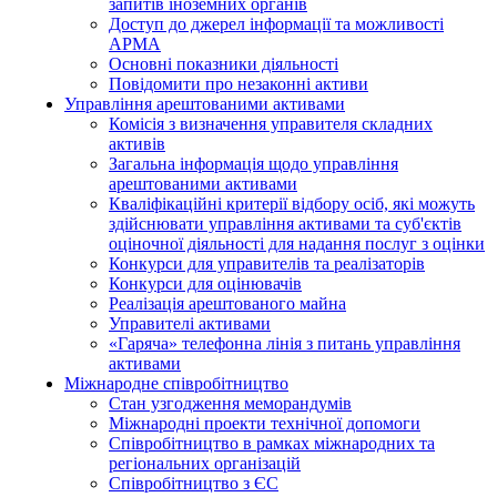
запитів іноземних органів
Доступ до джерел інформації та можливості
АРМА
Основні показники діяльності
Повідомити про незаконні активи
Управління арештованими активами
Комісія з визначення управителя складних
активів
Загальна інформація щодо управління
арештованими активами
Кваліфікаційні критерії відбору осіб, які можуть
здiйснювати управління активами та суб'єктів
оціночної діяльності для надання послуг з оцінки
Конкурси для управителів та реалізаторів
Конкурси для оцінювачів
Реалізація арештованого майна
Управителі активами
«Гаряча» телефонна лінія з питань управління
активами
Міжнародне співробітництво
Стан узгодження меморандумів
Міжнародні проекти технічної допомоги
Співробітництво в рамках міжнародних та
регіональних організацій
Співробітництво з ЄС