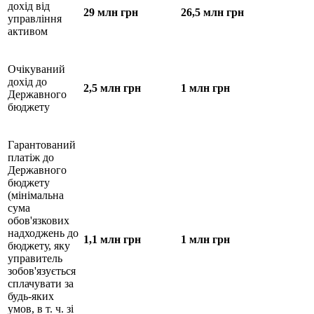
дохід від
29 млн грн
26,5 млн грн
управління
активом
Очікуваний
дохід до
2,5 млн грн
1 млн грн
Державного
бюджету
Гарантований
платіж до
Державного
бюджету
(мінімальна
сума
обов'язкових
надходжень до
1,1 млн грн
1 млн грн
бюджету, яку
управитель
зобов'язується
сплачувати за
будь-яких
умов, в т. ч. зі