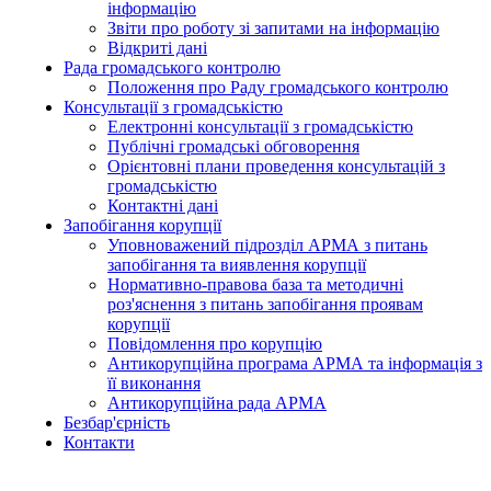
інформацію
Звіти про роботу зі запитами на інформацію
Відкриті дані
Рада громадського контролю
Положення про Раду громадського контролю
Консультації з громадськістю
Електронні консультації з громадськістю
Публічні громадські обговорення
Орієнтовні плани проведення консультацій з
громадськістю
Контактні дані
Запобігання корупції
Уповноважений підрозділ АРМА з питань
запобігання та виявлення корупції
Нормативно-правова база та методичні
роз'яснення з питань запобігання проявам
корупції
Повідомлення про корупцію
Антикорупційна програма АРМА та інформація з
її виконання
Антикорупційна рада АРМА
Безбар'єрність
Контакти