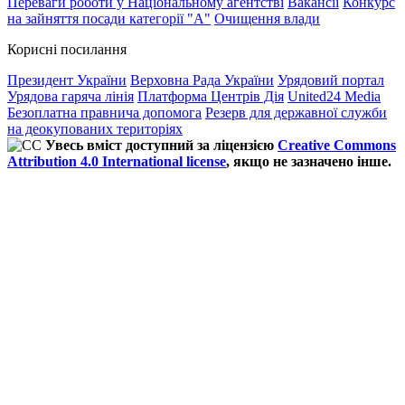
Переваги роботи у Національному агентстві
Вакансії
Конкурс
на зайняття посади категорії "А"
Очищення влади
Корисні посилання
Президент України
Верховна Рада України
Урядовий портал
Урядова гаряча лінія
Платформа Центрів Дія
United24 Media
Безоплатна правнича допомога
Резерв для державної служби
на деокупованих територіях
Увесь вміст доступний за ліцензією
Creative Commons
Attribution 4.0 International license
, якщо не зазначено інше.