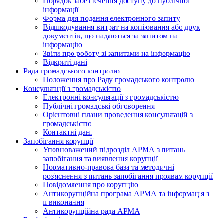
Порядок забезпечення доступу до публічної
інформації
Форма для подання електронного запиту
Відшкодування витрат на копіювання або друк
документів, що надаються за запитом на
інформацію
Звіти про роботу зі запитами на інформацію
Відкриті дані
Рада громадського контролю
Положення про Раду громадського контролю
Консультації з громадськістю
Електронні консультації з громадськістю
Публічні громадські обговорення
Орієнтовні плани проведення консультацій з
громадськістю
Контактні дані
Запобігання корупції
Уповноважений підрозділ АРМА з питань
запобігання та виявлення корупції
Нормативно-правова база та методичні
роз'яснення з питань запобігання проявам корупції
Повідомлення про корупцію
Антикорупційна програма АРМА та інформація з
її виконання
Антикорупційна рада АРМА