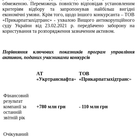
обмеженою. Переможець повністю відповідав установленим
критеріям відбору та запропонував найбільш вигідні
економічні умови. Крім того, щодо іншого конкурсанта – ТОВ
«Прикарпатзахідтранс» - ухвалою Вищого антикорупційного
суду України від 23.02.2021 р. передбачено заборону на
користування та розпорядження зазначеним активом.
Порівняння ключових показників програм управління
активом, поданих учасниками конкурсів
АТ
ТОВ
«Укртранснафта
»
«Прикарпатзахідтранс
»
Фінансовий
результат
компанії за
+780 млн грн
- 110 млн грн
останній
звітній рік
Очікуваний