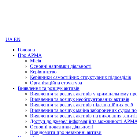
UA
EN
Головна
Про АРМА
Місія
Основні напрямки діяльності
Керівництво
Керівники самостійних структурних підрозділів
Організаційна структура
Виявлення та розшук активів
Виявлення та розшук активів у кримінальному пр
Виявлення та розшук необґрунтованих активів
Виявлення та розшук активів підсанкційних осіб
Виявлення та розшук майна заборонених судом по
Виявлення та розшук активів на виконання запиті
Доступ до джерел інформації та можливості АРМ
Основні показники діяльності
Повідомити про незаконні активи