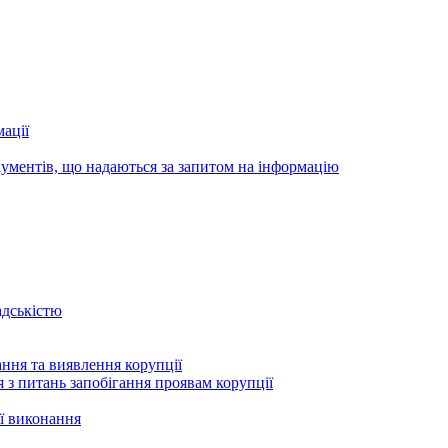
ації
ументів, що надаються за запитом на інформацію
адськістю
ння та виявлення корупції
 з питань запобігання проявам корупції
ї виконання