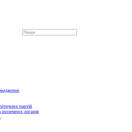
овадженні
літичних партій
в іноземних органів
А