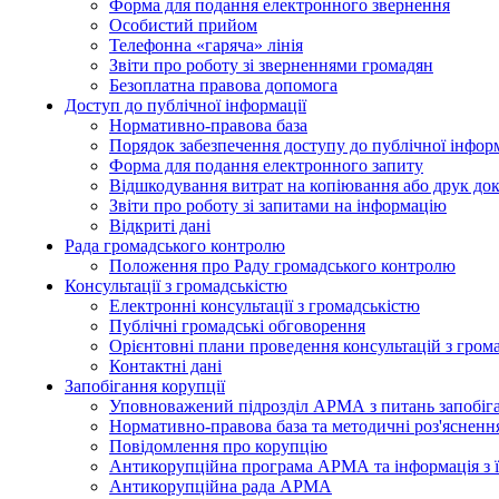
Форма для подання електронного звернення
Особистий прийом
Телефонна «гаряча» лінія
Звіти про роботу зі зверненнями громадян
Безоплатна правова допомога
Доступ до публічної інформації
Нормативно-правова база
Порядок забезпечення доступу до публічної інформ
Форма для подання електронного запиту
Відшкодування витрат на копіювання або друк док
Звіти про роботу зі запитами на інформацію
Відкриті дані
Рада громадського контролю
Положення про Раду громадського контролю
Консультації з громадськістю
Електронні консультації з громадськістю
Публічні громадські обговорення
Орієнтовні плани проведення консультацій з гром
Контактні дані
Запобігання корупції
Уповноважений підрозділ АРМА з питань запобіга
Нормативно-правова база та методичні роз'яснення
Повідомлення про корупцію
Антикорупційна програма АРМА та інформація з ї
Антикорупційна рада АРМА