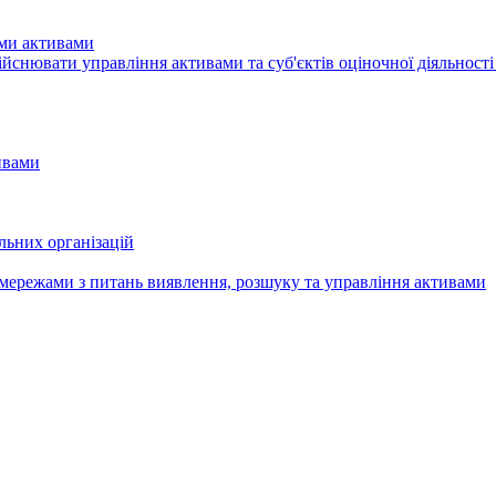
ими активами
здiйснювати управління активами та суб'єктів оціночної діяльност
ивами
льних організацій
мережами з питань виявлення, розшуку та управління активами