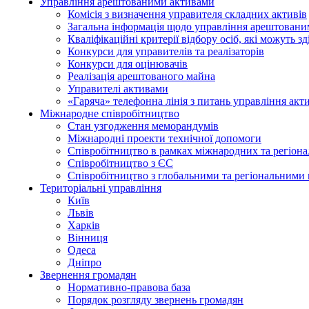
Управління арештованими активами
Комісія з визначення управителя складних активів
Загальна інформація щодо управління арештован
Кваліфікаційні критерії відбору осіб, які можуть 
Конкурси для управителів та реалізаторів
Конкурси для оцінювачів
Реалізація арештованого майна
Управителі активами
«Гаряча» телефонна лінія з питань управління акт
Міжнародне співробітництво
Стан узгодження меморандумів
Міжнародні проекти технічної допомоги
Співробітництво в рамках міжнародних та регіона
Співробітництво з ЄС
Співробітництво з глобальними та регіональними 
Територіальні управління
Київ
Львів
Харків
Вінниця
Одеса
Дніпро
Звернення громадян
Нормативно-правова база
Порядок розгляду звернень громадян