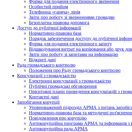
Форма для подання електронного звернення
Особистий прийом
Телефонна «гаряча» лінія
Звіти про роботу зі зверненнями громадян
Безоплатна правова допомога
Доступ до публічної інформації
Нормативно-правова база
Порядок забезпечення доступу до публічної інформ
Форма для подання електронного запиту
Відшкодування витрат на копіювання або друк док
Звіти про роботу зі запитами на інформацію
Відкриті дані
Рада громадського контролю
Положення про Раду громадського контролю
Консультації з громадськістю
Електронні консультації з громадськістю
Публічні громадські обговорення
Орієнтовні плани проведення консультацій з гром
Контактні дані
Запобігання корупції
Уповноважений підрозділ АРМА з питань запобіга
Нормативно-правова база та методичні роз'яснення
Повідомлення про корупцію
Антикорупційна програма АРМА та інформація з ї
Антикорупційна рада АРМА