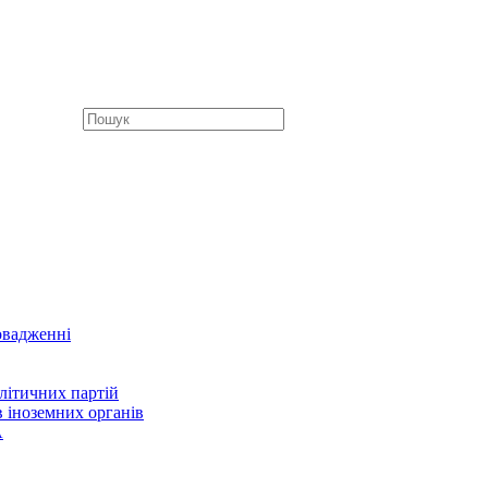
овадженні
літичних партій
в іноземних органів
А