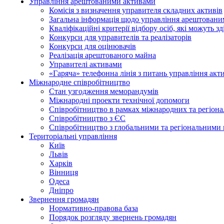
Управління арештованими активами
Комісія з визначення управителя складних активів
Загальна інформація щодо управління арештован
Кваліфікаційні критерії відбору осіб, які можуть 
Конкурси для управителів та реалізаторів
Конкурси для оцінювачів
Реалізація арештованого майна
Управителі активами
«Гаряча» телефонна лінія з питань управління акт
Міжнародне співробітництво
Стан узгодження меморандумів
Міжнародні проекти технічної допомоги
Співробітництво в рамках міжнародних та регіона
Співробітництво з ЄС
Співробітництво з глобальними та регіональними 
Територіальні управління
Київ
Львів
Харків
Вінниця
Одеса
Дніпро
Звернення громадян
Нормативно-правова база
Порядок розгляду звернень громадян