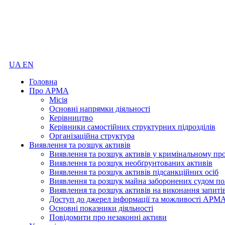
UA
EN
Головна
Про АРМА
Місія
Основні напрямки діяльності
Керівництво
Керівники самостійних структурних підрозділів
Організаційна структура
Виявлення та розшук активів
Виявлення та розшук активів у кримінальному пр
Виявлення та розшук необґрунтованих активів
Виявлення та розшук активів підсанкційних осіб
Виявлення та розшук майна заборонених судом по
Виявлення та розшук активів на виконання запиті
Доступ до джерел інформації та можливості АРМ
Основні показники діяльності
Повідомити про незаконні активи