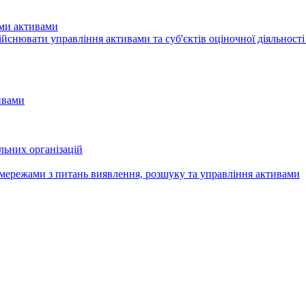
ими активами
здiйснювати управління активами та суб'єктів оціночної діяльност
ивами
льних організацій
мережами з питань виявлення, розшуку та управління активами