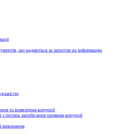
ації
ументів, що надаються за запитом на інформацію
адськістю
ння та виявлення корупції
 з питань запобігання проявам корупції
ї виконання