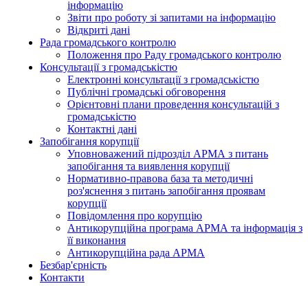
інформацію
Звіти про роботу зі запитами на інформацію
Відкриті дані
Рада громадського контролю
Положення про Раду громадського контролю
Консультації з громадськістю
Електронні консультації з громадськістю
Публічні громадські обговорення
Орієнтовні плани проведення консультацій з
громадськістю
Контактні дані
Запобігання корупції
Уповноважений підрозділ АРМА з питань
запобігання та виявлення корупції
Нормативно-правова база та методичні
роз'яснення з питань запобігання проявам
корупції
Повідомлення про корупцію
Антикорупційна програма АРМА та інформація з
її виконання
Антикорупційна рада АРМА
Безбар'єрність
Контакти