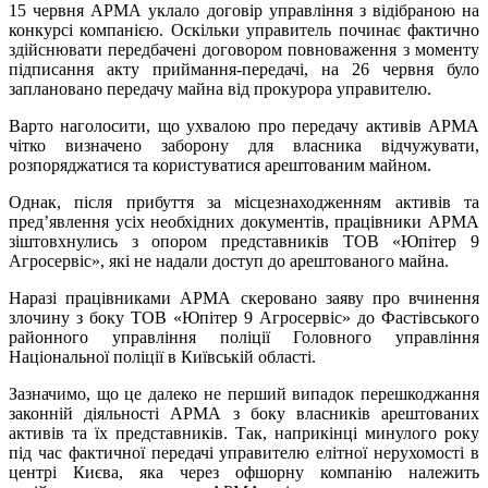
15 червня АРМА уклало договір управління з відібраною на
конкурсі компанією. Оскільки управитель починає фактично
здійснювати передбачені договором повноваження з моменту
підписання акту приймання-передачі, на 26 червня було
заплановано передачу майна від прокурора управителю.
Варто наголосити, що ухвалою про передачу активів АРМА
чітко визначено заборону для власника відчужувати,
розпоряджатися та користуватися арештованим майном.
Однак, після прибуття за місцезнаходженням активів та
пред’явлення усіх необхідних документів, працівники АРМА
зіштовхнулись з опором представників ТОВ «Юпітер 9
Агросервіс», які не надали доступ до арештованого майна.
Наразі працівниками АРМА скеровано заяву про вчинення
злочину з боку ТОВ «Юпітер 9 Агросервіс» до Фастівського
районного управління поліції Головного управління
Національної поліції в Київській області.
Зазначимо, що це далеко не перший випадок перешкоджання
законній діяльності АРМА з боку власників арештованих
активів та їх представників. Так, наприкінці минулого року
під час фактичної передачі управителю елітної нерухомості в
центрі Києва, яка через офшорну компанію належить