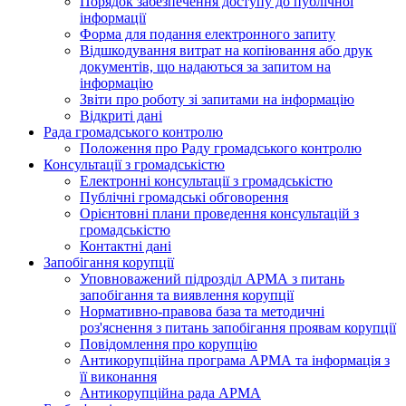
Порядок забезпечення доступу до публічної
інформації
Форма для подання електронного запиту
Відшкодування витрат на копіювання або друк
документів, що надаються за запитом на
інформацію
Звіти про роботу зі запитами на інформацію
Відкриті дані
Рада громадського контролю
Положення про Раду громадського контролю
Консультації з громадськістю
Електронні консультації з громадськістю
Публічні громадські обговорення
Орієнтовні плани проведення консультацій з
громадськістю
Контактні дані
Запобігання корупції
Уповноважений підрозділ АРМА з питань
запобігання та виявлення корупції
Нормативно-правова база та методичні
роз'яснення з питань запобігання проявам корупції
Повідомлення про корупцію
Антикорупційна програма АРМА та інформація з
її виконання
Антикорупційна рада АРМА