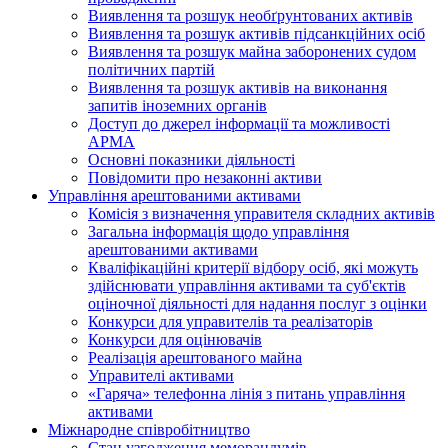
Виявлення та розшук необґрунтованих активів
Виявлення та розшук активів підсанкційних осіб
Виявлення та розшук майна заборонених судом
політичних партій
Виявлення та розшук активів на виконання
запитів іноземних органів
Доступ до джерел інформації та можливості
АРМА
Основні показники діяльності
Повідомити про незаконні активи
Управління арештованими активами
Комісія з визначення управителя складних активів
Загальна інформація щодо управління
арештованими активами
Кваліфікаційні критерії відбору осіб, які можуть
здiйснювати управління активами та суб'єктів
оціночної діяльності для надання послуг з оцінки
Конкурси для управителів та реалізаторів
Конкурси для оцінювачів
Реалізація арештованого майна
Управителі активами
«Гаряча» телефонна лінія з питань управління
активами
Міжнародне співробітництво
Стан узгодження меморандумів