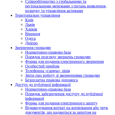
Співробітництво з глобальними та
регіональними мережами з питань виявлення,
розшуку та управління активами
Територіальні управління
Київ
Львів
Харків
Вінниця
Одеса
Дніпро
Звернення громадян
Нормативно-правова база
Порядок розгляду звернень громадян
Форма для подання електронного звернення
Особистий прийом
Телефонна «гаряча» лінія
Звіти про роботу зі зверненнями громадян
Безоплатна правова допомога
Доступ до публічної інформації
Нормативно-правова база
Порядок забезпечення доступу до публічної
інформації
Форма для подання електронного запиту
Відшкодування витрат на копіювання або друк
документів, що надаються за запитом на