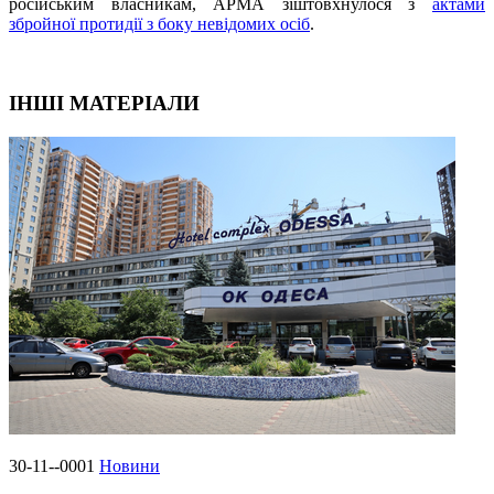
російським власникам, АРМА зіштовхнулося з
актами
збройної протидії з боку невідомих осіб
.
ІНШІ МАТЕРІАЛИ
30-11--0001
Новини