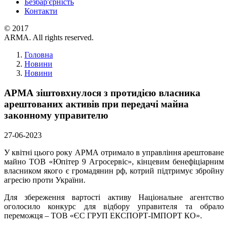
Безбар'єрність
Контакти
© 2017
ARMA. All rights reserved.
Головна
Новини
Новини
АРМА зіштовхнулося з протидією власника
арештованих активів при передачі майна
законному управителю
27-06-2023
У квітні цього року АРМА отримало в управління арештоване
майно ТОВ «Юпітер 9 Агросервіс», кінцевим бенефіціарним
власником якого є громадянин рф, котрий підтримує збройну
агресію проти України.
Для збереження вартості активу Національне агентство
оголосило конкурс для відбору управителя та обрало
переможця – ТОВ «ЄС ГРУП ЕКСПОРТ-ІМПОРТ КО».