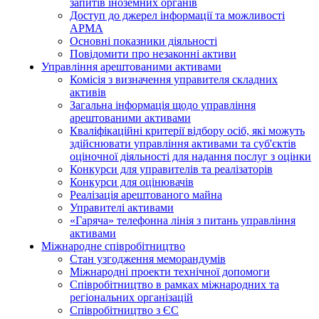
запитів іноземних органів
Доступ до джерел інформації та можливості
АРМА
Основні показники діяльності
Повідомити про незаконні активи
Управління арештованими активами
Комісія з визначення управителя складних
активів
Загальна інформація щодо управління
арештованими активами
Кваліфікаційні критерії відбору осіб, які можуть
здiйснювати управління активами та суб'єктів
оціночної діяльності для надання послуг з оцінки
Конкурси для управителів та реалізаторів
Конкурси для оцінювачів
Реалізація арештованого майна
Управителі активами
«Гаряча» телефонна лінія з питань управління
активами
Міжнародне співробітництво
Стан узгодження меморандумів
Міжнародні проекти технічної допомоги
Співробітництво в рамках міжнародних та
регіональних організацій
Співробітництво з ЄС