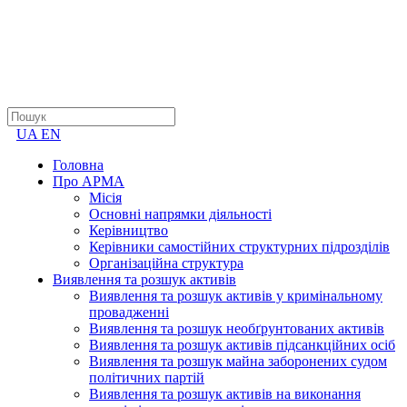
UA
EN
Головна
Про АРМА
Місія
Основні напрямки діяльності
Керівництво
Керівники самостійних структурних підрозділів
Організаційна структура
Виявлення та розшук активів
Виявлення та розшук активів у кримінальному
провадженні
Виявлення та розшук необґрунтованих активів
Виявлення та розшук активів підсанкційних осіб
Виявлення та розшук майна заборонених судом
політичних партій
Виявлення та розшук активів на виконання