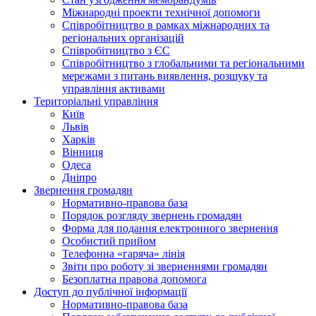
Міжнародні проекти технічної допомоги
Співробітництво в рамках міжнародних та
регіональних організацій
Співробітництво з ЄС
Співробітництво з глобальними та регіональними
мережами з питань виявлення, розшуку та
управління активами
Територіальні управління
Київ
Львів
Харків
Вінниця
Одеса
Дніпро
Звернення громадян
Нормативно-правова база
Порядок розгляду звернень громадян
Форма для подання електронного звернення
Особистий прийом
Телефонна «гаряча» лінія
Звіти про роботу зі зверненнями громадян
Безоплатна правова допомога
Доступ до публічної інформації
Нормативно-правова база