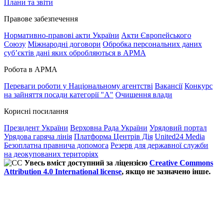
Плани та звіти
Правове забезпечення
Нормативно-правові акти України
Акти Європейського
Союзу
Міжнародні договори
Обробка персональних даних
субʼєктів дані яких обробляються в АРМА
Робота в АРМА
Переваги роботи у Національному агентстві
Вакансії
Конкурс
на зайняття посади категорії "А"
Очищення влади
Корисні посилання
Президент України
Верховна Рада України
Урядовий портал
Урядова гаряча лінія
Платформа Центрів Дія
United24 Media
Безоплатна правнича допомога
Резерв для державної служби
на деокупованих територіях
Увесь вміст доступний за ліцензією
Creative Commons
Attribution 4.0 International license
, якщо не зазначено інше.