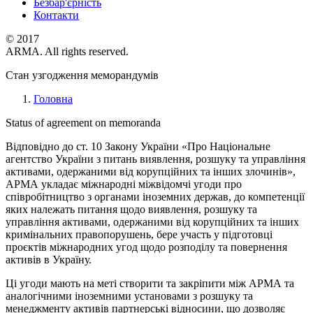
Безбар'єрність
Контакти
© 2017
ARMA. All rights reserved.
Стан узгодження меморандумів
Головна
Status of agreement on memoranda
Відповідно до ст. 10 Закону України «Про Національне
агентство України з питань виявлення, розшуку та управління
активами, одержаними від корупційних та інших злочинів»,
АРМА укладає міжнародні міжвідомчі угоди про
співробітництво з органами іноземних держав, до компетенції
яких належать питання щодо виявлення, розшуку та
управління активами, одержаними від корупційних та інших
кримінальних правопорушень, бере участь у підготовці
проєктів міжнародних угод щодо розподілу та повернення
активів в Україну.
Ці угоди мають на меті створити та закріпити між АРМА та
аналогічними іноземними установами з розшуку та
менеджменту активів партнерські відносини, що дозволяє