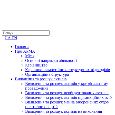
UA
EN
Головна
Про АРМА
Місія
Основні напрямки діяльності
Керівництво
Керівники самостійних структурних підрозділів
Організаційна структура
Виявлення та розшук активів
Виявлення та розшук активів у кримінальному
провадженні
Виявлення та розшук необґрунтованих активів
Виявлення та розшук активів підсанкційних осіб
Виявлення та розшук майна заборонених судом
політичних партій
Виявлення та розшук активів на виконання