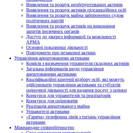
Виявлення та розшук необґрунтованих активів
Виявлення та розшук активів підсанкційних осіб
Виявлення та розшук майна заборонених судом
політичних партій
Виявлення та розшук активів на виконання
запитів іноземних органів
Доступ до джерел інформації та можливості
АРМА
Основні показники діяльності
Повідомити про незаконні активи
Управління арештованими активами
Комісія з визначення управителя складних активів
Загальна інформація щодо управління
арештованими активами
Кваліфікаційні критерії відбору осіб, які можуть
здiйснювати управління активами та суб'єктів
оціночної діяльності для надання послуг з оцінки
Конкурси для управителів та реалізаторів
Конкурси для оцінювачів
Реалізація арештованого майна
Управителі активами
«Гаряча» телефонна лінія з питань управління
активами
Міжнародне співробітництво
Стан узгодження меморандумів