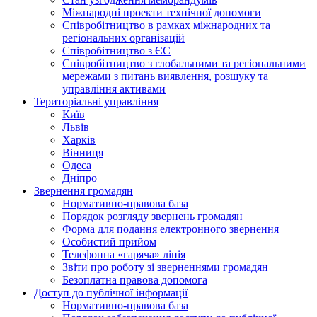
Міжнародні проекти технічної допомоги
Співробітництво в рамках міжнародних та
регіональних організацій
Співробітництво з ЄС
Співробітництво з глобальними та регіональними
мережами з питань виявлення, розшуку та
управління активами
Територіальні управління
Київ
Львів
Харків
Вінниця
Одеса
Дніпро
Звернення громадян
Нормативно-правова база
Порядок розгляду звернень громадян
Форма для подання електронного звернення
Особистий прийом
Телефонна «гаряча» лінія
Звіти про роботу зі зверненнями громадян
Безоплатна правова допомога
Доступ до публічної інформації
Нормативно-правова база