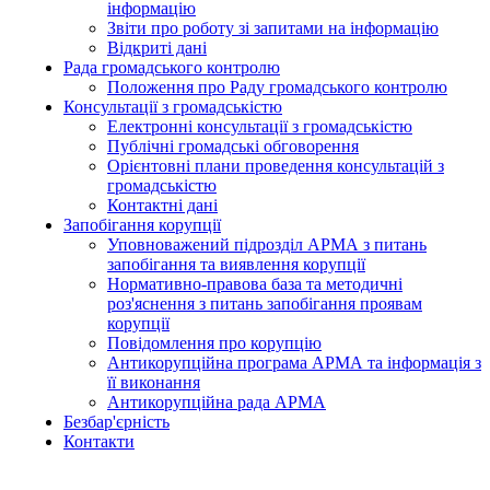
інформацію
Звіти про роботу зі запитами на інформацію
Відкриті дані
Рада громадського контролю
Положення про Раду громадського контролю
Консультації з громадськістю
Електронні консультації з громадськістю
Публічні громадські обговорення
Орієнтовні плани проведення консультацій з
громадськістю
Контактні дані
Запобігання корупції
Уповноважений підрозділ АРМА з питань
запобігання та виявлення корупції
Нормативно-правова база та методичні
роз'яснення з питань запобігання проявам
корупції
Повідомлення про корупцію
Антикорупційна програма АРМА та інформація з
її виконання
Антикорупційна рада АРМА
Безбар'єрність
Контакти