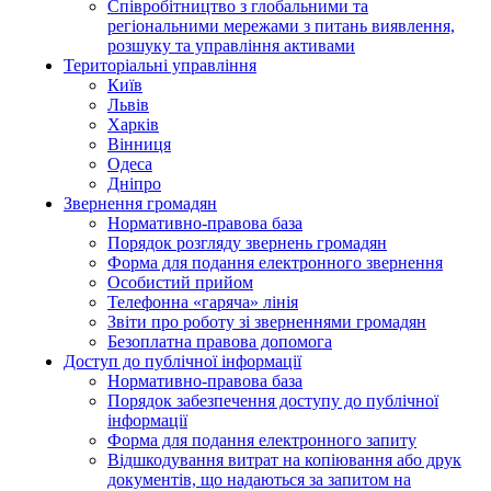
Співробітництво з глобальними та
регіональними мережами з питань виявлення,
розшуку та управління активами
Територіальні управління
Київ
Львів
Харків
Вінниця
Одеса
Дніпро
Звернення громадян
Нормативно-правова база
Порядок розгляду звернень громадян
Форма для подання електронного звернення
Особистий прийом
Телефонна «гаряча» лінія
Звіти про роботу зі зверненнями громадян
Безоплатна правова допомога
Доступ до публічної інформації
Нормативно-правова база
Порядок забезпечення доступу до публічної
інформації
Форма для подання електронного запиту
Відшкодування витрат на копіювання або друк
документів, що надаються за запитом на