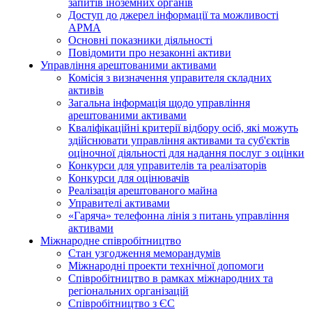
запитів іноземних органів
Доступ до джерел інформації та можливості
АРМА
Основні показники діяльності
Повідомити про незаконні активи
Управління арештованими активами
Комісія з визначення управителя складних
активів
Загальна інформація щодо управління
арештованими активами
Кваліфікаційні критерії відбору осіб, які можуть
здiйснювати управління активами та суб'єктів
оціночної діяльності для надання послуг з оцінки
Конкурси для управителів та реалізаторів
Конкурси для оцінювачів
Реалізація арештованого майна
Управителі активами
«Гаряча» телефонна лінія з питань управління
активами
Міжнародне співробітництво
Стан узгодження меморандумів
Міжнародні проекти технічної допомоги
Співробітництво в рамках міжнародних та
регіональних організацій
Співробітництво з ЄС