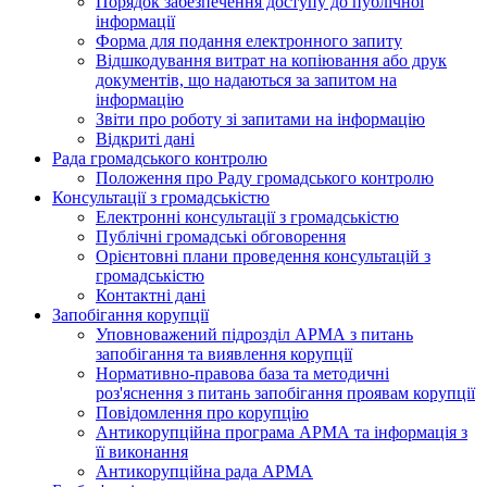
Порядок забезпечення доступу до публічної
інформації
Форма для подання електронного запиту
Відшкодування витрат на копіювання або друк
документів, що надаються за запитом на
інформацію
Звіти про роботу зі запитами на інформацію
Відкриті дані
Рада громадського контролю
Положення про Раду громадського контролю
Консультації з громадськістю
Електронні консультації з громадськістю
Публічні громадські обговорення
Орієнтовні плани проведення консультацій з
громадськістю
Контактні дані
Запобігання корупції
Уповноважений підрозділ АРМА з питань
запобігання та виявлення корупції
Нормативно-правова база та методичні
роз'яснення з питань запобігання проявам корупції
Повідомлення про корупцію
Антикорупційна програма АРМА та інформація з
її виконання
Антикорупційна рада АРМА