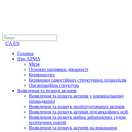
UA
EN
Головна
Про АРМА
Місія
Основні напрямки діяльності
Керівництво
Керівники самостійних структурних підрозділів
Організаційна структура
Виявлення та розшук активів
Виявлення та розшук активів у кримінальному
провадженні
Виявлення та розшук необґрунтованих активів
Виявлення та розшук активів підсанкційних осіб
Виявлення та розшук майна заборонених судом
політичних партій
Виявлення та розшук активів на виконання