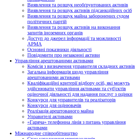
Виявлення та розшук необґрунтованих активів
Виявлення та розшук активів підсанкційних осіб
Виявлення та розшук майна заборонених судом
політичних партій
Виявлення та розшук активів на виконання
запитів іноземних органів
Доступ до джерел інформації та можливості
АРМА
Основні показники діяльності
Повідомити про незаконні активи
Управління арештованими активами
Комісія з визначення управителя складних активів
Загальна інформація щодо управління
арештованими активами
Кваліфікаційні критерії відбору осіб, які можуть
здiйснювати управління активами та суб'єктів
оціночної діяльності для надання послуг з оцінки
Конкурси для управителів та реалізаторів
Конкурси для оцінювачів
Реалізація арештованого майна
Управителі активами
«Гаряча» телефонна лінія з питань управління
активами
Міжнародне співробітництво
Стан узгодження меморандумів