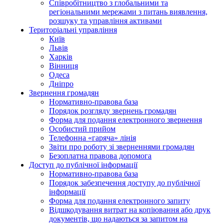
Співробітництво з глобальними та
регіональними мережами з питань виявлення,
розшуку та управління активами
Територіальні управління
Київ
Львів
Харків
Вінниця
Одеса
Дніпро
Звернення громадян
Нормативно-правова база
Порядок розгляду звернень громадян
Форма для подання електронного звернення
Особистий прийом
Телефонна «гаряча» лінія
Звіти про роботу зі зверненнями громадян
Безоплатна правова допомога
Доступ до публічної інформації
Нормативно-правова база
Порядок забезпечення доступу до публічної
інформації
Форма для подання електронного запиту
Відшкодування витрат на копіювання або друк
документів, що надаються за запитом на