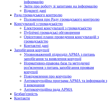
інформацію
Звіти про роботу зі запитами на інформацію
Відкриті дані
Рада громадського контролю
Положення про Раду громадського контролю
Консультації з громадськістю
Електронні консультації з громадськістю
Публічні громадські обговорення
Орієнтовні плани проведення консультацій з
громадськістю
Контактні дані
Запобігання корупції
Уповноважений підрозділ АРМА з питань
запобігання та виявлення корупції
Нормативно-правова база та методичні
роз'яснення з питань запобігання проявам
корупції
Повідомлення про корупцію
Антикорупційна програма АРМА та інформація з
її виконання
Антикорупційна рада АРМА
Безбар'єрність
Контакти