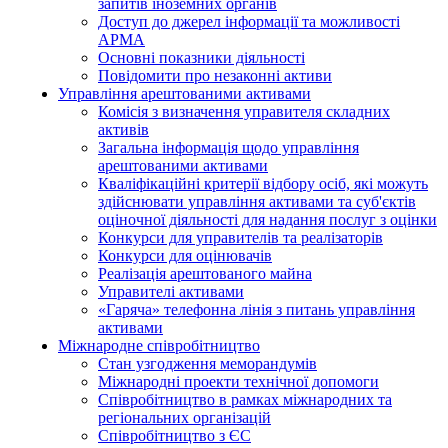
запитів іноземних органів
Доступ до джерел інформації та можливості
АРМА
Основні показники діяльності
Повідомити про незаконні активи
Управління арештованими активами
Комісія з визначення управителя складних
активів
Загальна інформація щодо управління
арештованими активами
Кваліфікаційні критерії відбору осіб, які можуть
здiйснювати управління активами та суб'єктів
оціночної діяльності для надання послуг з оцінки
Конкурси для управителів та реалізаторів
Конкурси для оцінювачів
Реалізація арештованого майна
Управителі активами
«Гаряча» телефонна лінія з питань управління
активами
Міжнародне співробітництво
Стан узгодження меморандумів
Міжнародні проекти технічної допомоги
Співробітництво в рамках міжнародних та
регіональних організацій
Співробітництво з ЄС