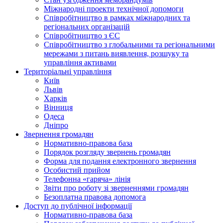
Міжнародні проекти технічної допомоги
Співробітництво в рамках міжнародних та
регіональних організацій
Співробітництво з ЄС
Співробітництво з глобальними та регіональними
мережами з питань виявлення, розшуку та
управління активами
Територіальні управління
Київ
Львів
Харків
Вінниця
Одеса
Дніпро
Звернення громадян
Нормативно-правова база
Порядок розгляду звернень громадян
Форма для подання електронного звернення
Особистий прийом
Телефонна «гаряча» лінія
Звіти про роботу зі зверненнями громадян
Безоплатна правова допомога
Доступ до публічної інформації
Нормативно-правова база