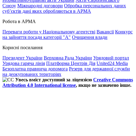
Нормативно-правові акти України
Акти Європейського
Союзу
Міжнародні договори
Обробка персональних даних
субʼєктів дані яких обробляються в АРМА
Робота в АРМА
Переваги роботи у Національному агентстві
Вакансії
Конкурс
на зайняття посади категорії "А"
Очищення влади
Корисні посилання
Президент України
Верховна Рада України
Урядовий портал
Урядова гаряча лінія
Платформа Центрів Дія
United24 Media
Безоплатна правнича допомога
Резерв для державної служби
на деокупованих територіях
Увесь вміст доступний за ліцензією
Creative Commons
Attribution 4.0 International license
, якщо не зазначено інше.