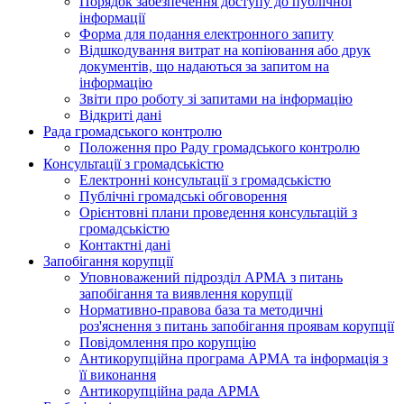
Порядок забезпечення доступу до публічної
інформації
Форма для подання електронного запиту
Відшкодування витрат на копіювання або друк
документів, що надаються за запитом на
інформацію
Звіти про роботу зі запитами на інформацію
Відкриті дані
Рада громадського контролю
Положення про Раду громадського контролю
Консультації з громадськістю
Електронні консультації з громадськістю
Публічні громадські обговорення
Орієнтовні плани проведення консультацій з
громадськістю
Контактні дані
Запобігання корупції
Уповноважений підрозділ АРМА з питань
запобігання та виявлення корупції
Нормативно-правова база та методичні
роз'яснення з питань запобігання проявам корупції
Повідомлення про корупцію
Антикорупційна програма АРМА та інформація з
її виконання
Антикорупційна рада АРМА