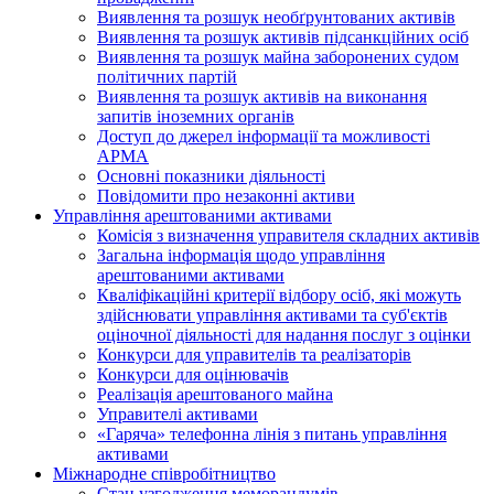
Виявлення та розшук необґрунтованих активів
Виявлення та розшук активів підсанкційних осіб
Виявлення та розшук майна заборонених судом
політичних партій
Виявлення та розшук активів на виконання
запитів іноземних органів
Доступ до джерел інформації та можливості
АРМА
Основні показники діяльності
Повідомити про незаконні активи
Управління арештованими активами
Комісія з визначення управителя складних активів
Загальна інформація щодо управління
арештованими активами
Кваліфікаційні критерії відбору осіб, які можуть
здiйснювати управління активами та суб'єктів
оціночної діяльності для надання послуг з оцінки
Конкурси для управителів та реалізаторів
Конкурси для оцінювачів
Реалізація арештованого майна
Управителі активами
«Гаряча» телефонна лінія з питань управління
активами
Міжнародне співробітництво
Стан узгодження меморандумів