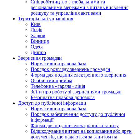
Співробітництво з глобальними та
регіональними мережами з питань виявлення,
розшуку та управління активами
Територіальні управління
Київ
Львів
Харків
Вінниця
Одеса
Дніпро
Звернення громадян
Нормативно-правова база
Порядок розгляду звернень громадян
Форма для подання електронного звернення
Особистий прийом
Телефонна «гаряча» лінія
Звіти про роботу зі зверненнями громадян
Безоплатна правова допомога
Доступ до публічної інформації
Нормативно-правова база
Порядок забезпечення доступу до публічної
інформації
Форма для подання електронного запиту
Відшкодування витрат на копіювання або друк
документів, що надаються за запитом на