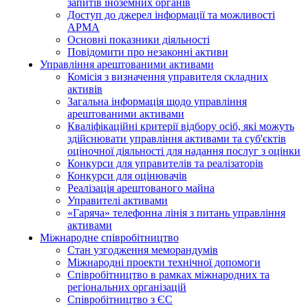
запитів іноземних органів
Доступ до джерел інформації та можливості
АРМА
Основні показники діяльності
Повідомити про незаконні активи
Управління арештованими активами
Комісія з визначення управителя складних
активів
Загальна інформація щодо управління
арештованими активами
Кваліфікаційні критерії відбору осіб, які можуть
здiйснювати управління активами та суб'єктів
оціночної діяльності для надання послуг з оцінки
Конкурси для управителів та реалізаторів
Конкурси для оцінювачів
Реалізація арештованого майна
Управителі активами
«Гаряча» телефонна лінія з питань управління
активами
Міжнародне співробітництво
Стан узгодження меморандумів
Міжнародні проекти технічної допомоги
Співробітництво в рамках міжнародних та
регіональних організацій
Співробітництво з ЄС