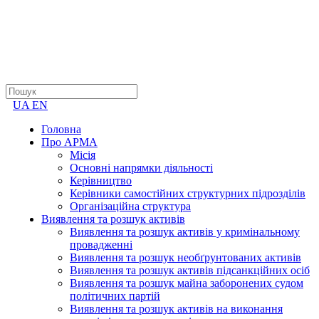
UA
EN
Головна
Про АРМА
Місія
Основні напрямки діяльності
Керівництво
Керівники самостійних структурних підрозділів
Організаційна структура
Виявлення та розшук активів
Виявлення та розшук активів у кримінальному
провадженні
Виявлення та розшук необґрунтованих активів
Виявлення та розшук активів підсанкційних осіб
Виявлення та розшук майна заборонених судом
політичних партій
Виявлення та розшук активів на виконання