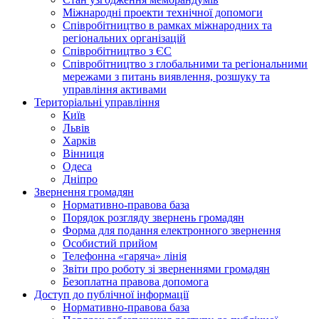
Міжнародні проекти технічної допомоги
Співробітництво в рамках міжнародних та
регіональних організацій
Співробітництво з ЄС
Співробітництво з глобальними та регіональними
мережами з питань виявлення, розшуку та
управління активами
Територіальні управління
Київ
Львів
Харків
Вінниця
Одеса
Дніпро
Звернення громадян
Нормативно-правова база
Порядок розгляду звернень громадян
Форма для подання електронного звернення
Особистий прийом
Телефонна «гаряча» лінія
Звіти про роботу зі зверненнями громадян
Безоплатна правова допомога
Доступ до публічної інформації
Нормативно-правова база