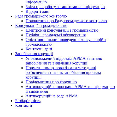
інформацію
Звіти про роботу зі запитами на інформацію
Відкриті дані
Рада громадського контролю
Положення про Раду громадського контролю
Консультації з громадськістю
Електронні консультації з громадськістю
Публічні громадські обговорення
Орієнтовні плани проведення консультацій з
громадськістю
Контактні дані
Запобігання корупції
Уповноважений підрозділ АРМА з питань
запобігання та виявлення корупції
Нормативно-правова база та методичні
роз'яснення з питань запобігання проявам
корупції
Повідомлення про корупцію
Антикорупційна програма АРМА та інформація з
її виконання
Антикорупційна рада АРМА
Безбар'єрність
Контакти