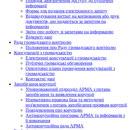
Порядок забезпечення доступу до публічної
інформації
Форма для подання електронного запиту
Відшкодування витрат на копіювання або друк
документів, що надаються за запитом на
інформацію
Звіти про роботу зі запитами на інформацію
Відкриті дані
Рада громадського контролю
Положення про Раду громадського контролю
Консультації з громадськістю
Електронні консультації з громадськістю
Публічні громадські обговорення
Орієнтовні плани проведення консультацій з
громадськістю
Контактні дані
Запобігання корупції
Уповноважений підрозділ АРМА з питань
запобігання та виявлення корупції
Нормативно-правова база та методичні
роз'яснення з питань запобігання проявам корупції
Повідомлення про корупцію
Антикорупційна програма АРМА та інформація з
її виконання
Антикорупційна рада АРМА