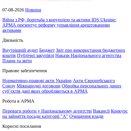
07-08-2026
Новини
Війна з РФ, боротьба з корупцією та активи IDS Ukraine:
АРМА презентує реформу управління арештованими
активами
Діяльність
Внутрішній аудит
Бюджет
Звіт про використання бюджетних
коштів
Публічні закупівлі
Накази Національного агентства
Плани та звіти
Правове забезпечення
Нормативно-правові акти України
Акти Європейського
Союзу
Міжнародні договори
Обробка персональних даних
субʼєктів дані яких обробляються в АРМА
Робота в АРМА
Переваги роботи у Національному агентстві
Вакансії
Конкурс
на зайняття посади категорії "А"
Очищення влади
Корисні посилання