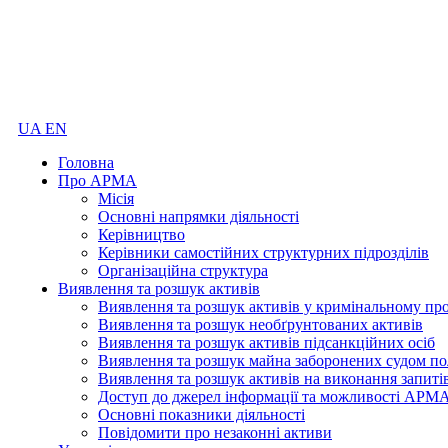
UA
EN
Головна
Про АРМА
Місія
Основні напрямки діяльності
Керівництво
Керівники самостійних структурних підрозділів
Організаційна структура
Виявлення та розшук активів
Виявлення та розшук активів у кримінальному пр
Виявлення та розшук необґрунтованих активів
Виявлення та розшук активів підсанкційних осіб
Виявлення та розшук майна заборонених судом по
Виявлення та розшук активів на виконання запиті
Доступ до джерел інформації та можливості АРМ
Основні показники діяльності
Повідомити про незаконні активи