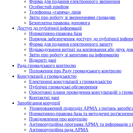
Форма для подання електронного звернення
Особистий прийом
Телефонна «гаряча» лінія
Звіти про роботу зі зверненнями громадян
Безоплатна правова допомога
Доступ до публічної інформації
Нормативно-правова база
Порядок забезпечення доступу до публічної інформ
Форма для подання електронного запиту
Відшкодування витрат на копіювання або друк док
Звіти про роботу зі запитами на інформацію
Відкриті дані
Рада громадського контролю
Положення про Раду громадського контролю
Консультації з громадськістю
Електронні консультації з громадськістю
Публічні громадські обговорення
Орієнтовні плани проведення консультацій з гром
Контактні дані
Запобігання корупції
Уповноважений підрозділ АРМА з питань запобіга
Нормативно-правова база та методичні роз'яснення
Повідомлення про корупцію
Антикорупційна програма АРМА та інформація з ї
Антикорупційна рада АРМА