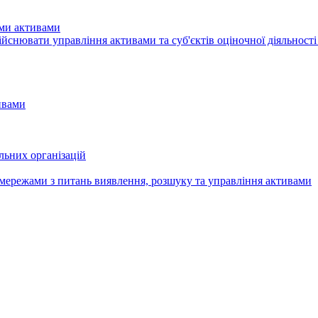
ими активами
здiйснювати управління активами та суб'єктів оціночної діяльност
ивами
льних організацій
мережами з питань виявлення, розшуку та управління активами