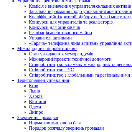
Управління арештованими активами
Комісія з визначення управителя складних активів
Загальна інформація щодо управління арештован
Кваліфікаційні критерії відбору осіб, які можуть 
Конкурси для управителів та реалізаторів
Конкурси для оцінювачів
Реалізація арештованого майна
Управителі активами
«Гаряча» телефонна лінія з питань управління акт
Міжнародне співробітництво
Стан узгодження меморандумів
Міжнародні проекти технічної допомоги
Співробітництво в рамках міжнародних та регіона
Співробітництво з ЄС
Співробітництво з глобальними та регіональними 
Територіальні управління
Київ
Львів
Харків
Вінниця
Одеса
Дніпро
Звернення громадян
Нормативно-правова база
Порядок розгляду звернень громадян