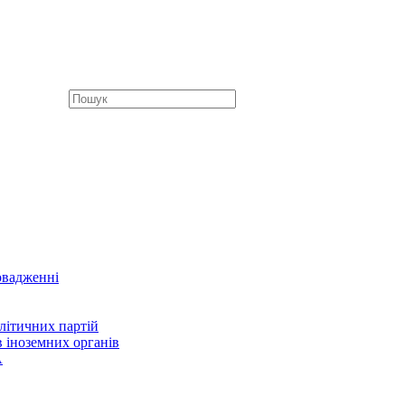
овадженні
літичних партій
в іноземних органів
А