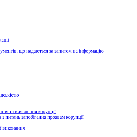
ації
ументів, що надаються за запитом на інформацію
адськістю
ння та виявлення корупції
 з питань запобігання проявам корупції
ї виконання