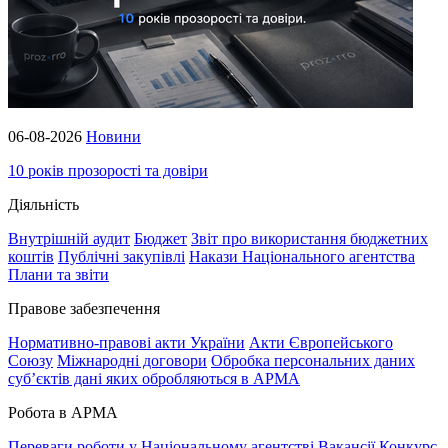
06-08-2026
Новини
10 років прозорості та довіри
Діяльність
Внутрішній аудит
Бюджет
Звіт про використання бюджетних
коштів
Публічні закупівлі
Накази Національного агентства
Плани та звіти
Правове забезпечення
Нормативно-правові акти України
Акти Європейського
Союзу
Міжнародні договори
Обробка персональних даних
субʼєктів дані яких обробляються в АРМА
Робота в АРМА
Переваги роботи у Національному агентстві
Вакансії
Конкурс