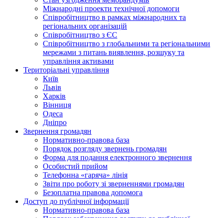
Міжнародні проекти технічної допомоги
Співробітництво в рамках міжнародних та
регіональних організацій
Співробітництво з ЄС
Співробітництво з глобальними та регіональними
мережами з питань виявлення, розшуку та
управління активами
Територіальні управління
Київ
Львів
Харків
Вінниця
Одеса
Дніпро
Звернення громадян
Нормативно-правова база
Порядок розгляду звернень громадян
Форма для подання електронного звернення
Особистий прийом
Телефонна «гаряча» лінія
Звіти про роботу зі зверненнями громадян
Безоплатна правова допомога
Доступ до публічної інформації
Нормативно-правова база