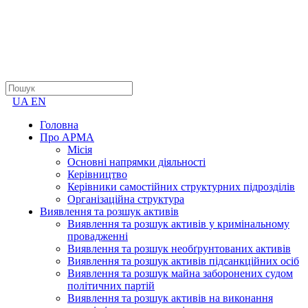
UA
EN
Головна
Про АРМА
Місія
Основні напрямки діяльності
Керівництво
Керівники самостійних структурних підрозділів
Організаційна структура
Виявлення та розшук активів
Виявлення та розшук активів у кримінальному
провадженні
Виявлення та розшук необґрунтованих активів
Виявлення та розшук активів підсанкційних осіб
Виявлення та розшук майна заборонених судом
політичних партій
Виявлення та розшук активів на виконання