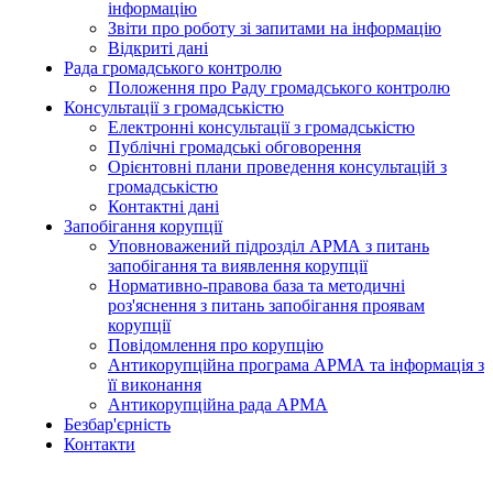
інформацію
Звіти про роботу зі запитами на інформацію
Відкриті дані
Рада громадського контролю
Положення про Раду громадського контролю
Консультації з громадськістю
Електронні консультації з громадськістю
Публічні громадські обговорення
Орієнтовні плани проведення консультацій з
громадськістю
Контактні дані
Запобігання корупції
Уповноважений підрозділ АРМА з питань
запобігання та виявлення корупції
Нормативно-правова база та методичні
роз'яснення з питань запобігання проявам
корупції
Повідомлення про корупцію
Антикорупційна програма АРМА та інформація з
її виконання
Антикорупційна рада АРМА
Безбар'єрність
Контакти