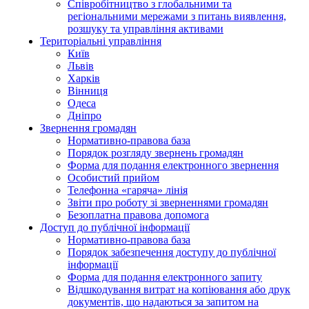
Співробітництво з глобальними та
регіональними мережами з питань виявлення,
розшуку та управління активами
Територіальні управління
Київ
Львів
Харків
Вінниця
Одеса
Дніпро
Звернення громадян
Нормативно-правова база
Порядок розгляду звернень громадян
Форма для подання електронного звернення
Особистий прийом
Телефонна «гаряча» лінія
Звіти про роботу зі зверненнями громадян
Безоплатна правова допомога
Доступ до публічної інформації
Нормативно-правова база
Порядок забезпечення доступу до публічної
інформації
Форма для подання електронного запиту
Відшкодування витрат на копіювання або друк
документів, що надаються за запитом на