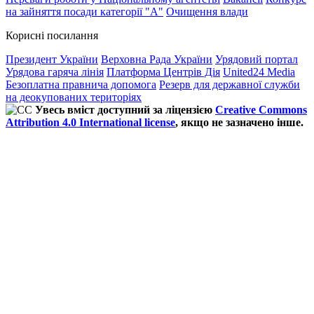
на зайняття посади категорії "А"
Очищення влади
Корисні посилання
Президент України
Верховна Рада України
Урядовий портал
Урядова гаряча лінія
Платформа Центрів Дія
United24 Media
Безоплатна правнича допомога
Резерв для державної служби
на деокупованих територіях
Увесь вміст доступний за ліцензією
Creative Commons
Attribution 4.0 International license
, якщо не зазначено інше.