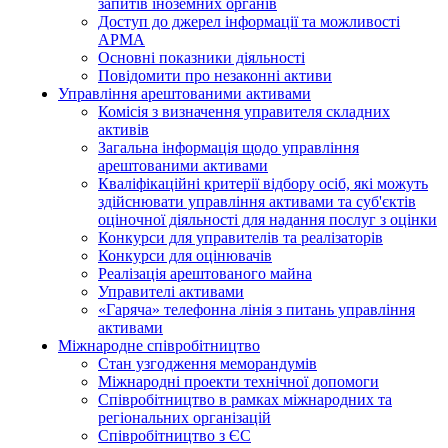
запитів іноземних органів
Доступ до джерел інформації та можливості
АРМА
Основні показники діяльності
Повідомити про незаконні активи
Управління арештованими активами
Комісія з визначення управителя складних
активів
Загальна інформація щодо управління
арештованими активами
Кваліфікаційні критерії відбору осіб, які можуть
здiйснювати управління активами та суб'єктів
оціночної діяльності для надання послуг з оцінки
Конкурси для управителів та реалізаторів
Конкурси для оцінювачів
Реалізація арештованого майна
Управителі активами
«Гаряча» телефонна лінія з питань управління
активами
Міжнародне співробітництво
Стан узгодження меморандумів
Міжнародні проекти технічної допомоги
Співробітництво в рамках міжнародних та
регіональних організацій
Співробітництво з ЄС