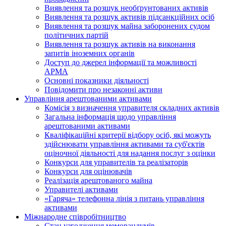
Виявлення та розшук необґрунтованих активів
Виявлення та розшук активів підсанкційних осіб
Виявлення та розшук майна заборонених судом
політичних партій
Виявлення та розшук активів на виконання
запитів іноземних органів
Доступ до джерел інформації та можливості
АРМА
Основні показники діяльності
Повідомити про незаконні активи
Управління арештованими активами
Комісія з визначення управителя складних активів
Загальна інформація щодо управління
арештованими активами
Кваліфікаційні критерії відбору осіб, які можуть
здiйснювати управління активами та суб'єктів
оціночної діяльності для надання послуг з оцінки
Конкурси для управителів та реалізаторів
Конкурси для оцінювачів
Реалізація арештованого майна
Управителі активами
«Гаряча» телефонна лінія з питань управління
активами
Міжнародне співробітництво
Стан узгодження меморандумів