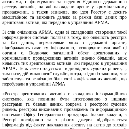
активами, є формування та ведення Єдиного державного
реєстру активів, на які накладено арешт у кримінальному
провадженні, а також зазначив, що ідея Реєстру є досить
масштабною та виходить далеко за рамки бази даних про
арештовані активи, які передано в управління АРМА.
Зі слів очільника АРМА, одна зі складнощів створення такої
інформаційної системи полягає в тому, що більшість реєстрів
та баз даних, держателями яких є державні органи,
відображають саме ту інформацію, розпорядниками якої ці
органи є. Водночас загальний обсяг арештованих у
кримінальних провадженнях активів значно більший, аніж
кількість тих арештованих активів, які передано в управління
АРМА. Те ж саме стосується і відповідних судових рішень, і,
тим паче, дій виконавчої служби, котра, згідно із законом, має
забезпечувати реалізацію більшості конфіскованих активів, що
перебували в управлінні АРМА.
«Реєстр арештованих активів є складною інформаційною
системою, яка повинна бути інтегрованою з іншими
реєстрами та базами даних, зокрема з реєстром судових
рішень, реєстром виконавчих проваджень та інформаційною
системою Офісу Генерального прокурора. Інакше кажучи, в
Реєстрі послідовно та з різних джерел відображається
інформація від факту накладення арешту на актив до заходів