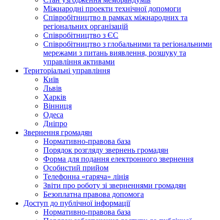
Міжнародні проекти технічної допомоги
Співробітництво в рамках міжнародних та
регіональних організацій
Співробітництво з ЄС
Співробітництво з глобальними та регіональними
мережами з питань виявлення, розшуку та
управління активами
Територіальні управління
Київ
Львів
Харків
Вінниця
Одеса
Дніпро
Звернення громадян
Нормативно-правова база
Порядок розгляду звернень громадян
Форма для подання електронного звернення
Особистий прийом
Телефонна «гаряча» лінія
Звіти про роботу зі зверненнями громадян
Безоплатна правова допомога
Доступ до публічної інформації
Нормативно-правова база