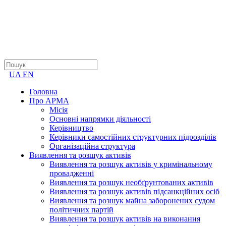
UA
EN
Головна
Про АРМА
Місія
Основні напрямки діяльності
Керівництво
Керівники самостійних структурних підрозділів
Організаційна структура
Виявлення та розшук активів
Виявлення та розшук активів у кримінальному
провадженні
Виявлення та розшук необґрунтованих активів
Виявлення та розшук активів підсанкційних осіб
Виявлення та розшук майна заборонених судом
політичних партій
Виявлення та розшук активів на виконання