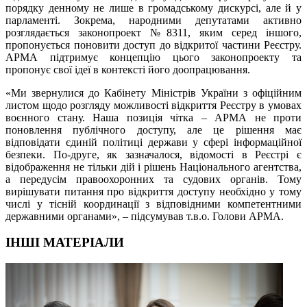
порядку денному не лише в громадському дискурсі, але й у
парламенті. Зокрема, народними депутатами активно
розглядається законопроект №8311, яким серед іншого,
пропонується поновити доступ до відкритої частини Реєстру.
АРМА підтримує концепцію цього законопроекту та
пропонує свої ідеї в контексті його доопрацювання.
«Ми звернулися до Кабінету Міністрів України з офіційним
листом щодо розгляду можливості відкриття Реєстру в умовах
воєнного стану. Наша позиція чітка – АРМА не проти
поновлення публічного доступу, але це рішення має
відповідати єдиній політиці держави у сфері інформаційної
безпеки. По-друге, як зазначалося, відомості в Реєстрі є
відображення не тільки дій і рішень Національного агентства,
а передусім правоохоронних та судових органів. Тому
вирішувати питання про відкриття доступу необхідно у тому
числі у тісній координації з відповідними компетентними
державними органами», – підсумував т.в.о. Голови АРМА.
ІНШІ МАТЕРІАЛИ