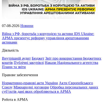
07-08-2026
Новини
Війна з РФ, боротьба з корупцією та активи IDS Ukraine:
АРМА презентує реформу управління арештованими
активами
Діяльність
Внутрішній аудит
Бюджет
Звіт про використання бюджетних
коштів
Публічні закупівлі
Накази Національного агентства
Плани та звіти
Правове забезпечення
Нормативно-правові акти України
Акти Європейського
Союзу
Міжнародні договори
Обробка персональних даних
субʼєктів дані яких обробляються в АРМА
Робота в АРМА