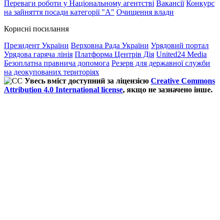
Переваги роботи у Національному агентстві
Вакансії
Конкурс
на зайняття посади категорії "А"
Очищення влади
Корисні посилання
Президент України
Верховна Рада України
Урядовий портал
Урядова гаряча лінія
Платформа Центрів Дія
United24 Media
Безоплатна правнича допомога
Резерв для державної служби
на деокупованих територіях
Увесь вміст доступний за ліцензією
Creative Commons
Attribution 4.0 International license
, якщо не зазначено інше.