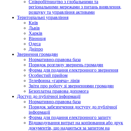
Співробітництво з глобальними та
регіональними мережами з питань виявлення,
розшуку та управління активами
Територіальні управління
Київ
Львів
Харків
Вінниця
Одеса
Дніпро
Звернення громадян
Нормативно-правова база
Порядок розгляду звернень громадян
Форма для подання електронного звернення
Особистий прийом
Телефонна «гаряча» лінія
Звіти про роботу зі зверненнями громадян
Безоплатна правова допомога
Доступ до публічної інформації
Нормативно-правова база
Порядок забезпечення доступу до публічної
інформації
Форма для подання електронного запиту
Відшкодування витрат на копіювання або друк
документів, що надаються за запитом на