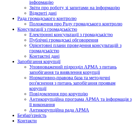
інформацію
Звіти про роботу зі запитами на інформацію
Відкриті дані
Рада громадського контролю
Положення про Раду громадського контролю
Консультації з громадськістю
Електронні консультації з громадськістю
Публічні громадські обговорення
Орієнтовні плани проведення консультацій з
громадськістю
Контактні дані
Запобігання корупції
Уповноважений підрозділ АРМА з питань
запобігання та виявлення корупції
Нормативно-правова база та методичні
роз'яснення з питань запобігання проявам
корупції
Повідомлення про корупцію
Антикорупційна програма АРМА та інформація з
її виконання
Антикорупційна рада АРМА
Безбар'єрність
Контакти