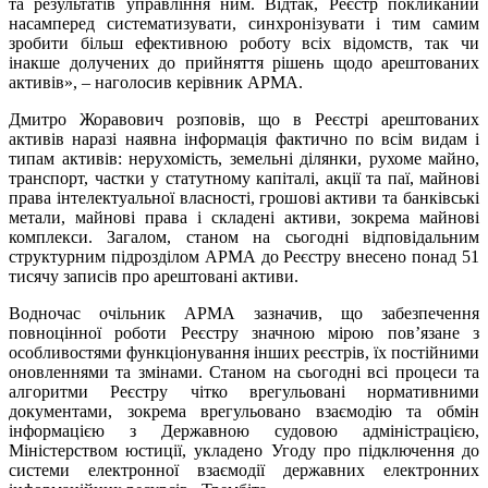
та результатів управління ним. Відтак, Реєстр покликаний
насамперед систематизувати, синхронізувати і тим самим
зробити більш ефективною роботу всіх відомств, так чи
інакше долучених до прийняття рішень щодо арештованих
активів», – наголосив керівник АРМА.
Дмитро Жоравович розповів, що в Реєстрі арештованих
активів наразі наявна інформація фактично по всім видам і
типам активів: нерухомість, земельні ділянки, рухоме майно,
транспорт, частки у статутному капіталі, акції та паї, майнові
права інтелектуальної власності, грошові активи та банківські
метали, майнові права і складені активи, зокрема майнові
комплекси. Загалом, станом на сьогодні відповідальним
структурним підрозділом АРМА до Реєстру внесено понад 51
тисячу записів про арештовані активи.
Водночас очільник АРМА зазначив, що забезпечення
повноцінної роботи Реєстру значною мірою пов’язане з
особливостями функціонування інших реєстрів, їх постійними
оновленнями та змінами. Станом на сьогодні всі процеси та
алгоритми Реєстру чітко врегульовані нормативними
документами, зокрема врегульовано взаємодію та обмін
інформацією з Державною судовою адміністрацією,
Міністерством юстиції, укладено Угоду про підключення до
системи електронної взаємодії державних електронних