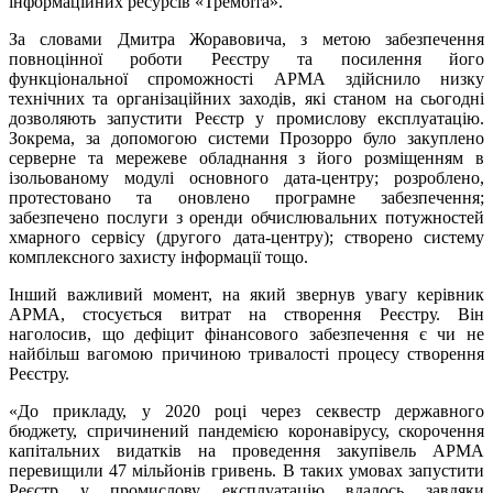
інформаційних ресурсів «Трембіта».
За словами Дмитра Жоравовича, з метою забезпечення
повноцінної роботи Реєстру та посилення його
функціональної спроможності АРМА здійснило низку
технічних та організаційних заходів, які станом на сьогодні
дозволяють запустити Реєстр у промислову експлуатацію.
Зокрема, за допомогою системи Прозорро було закуплено
серверне та мережеве обладнання з його розміщенням в
ізольованому модулі основного дата-центру; розроблено,
протестовано та оновлено програмне забезпечення;
забезпечено послуги з оренди обчислювальних потужностей
хмарного сервісу (другого дата-центру); створено систему
комплексного захисту інформації тощо.
Інший важливий момент, на який звернув увагу керівник
АРМА, стосується витрат на створення Реєстру. Він
наголосив, що дефіцит фінансового забезпечення є чи не
найбільш вагомою причиною тривалості процесу створення
Реєстру.
«До прикладу, у 2020 році через секвестр державного
бюджету, спричинений пандемією коронавірусу, скорочення
капітальних видатків на проведення закупівель АРМА
перевищили 47 мільйонів гривень. В таких умовах запустити
Реєстр у промислову експлуатацію вдалось завдяки