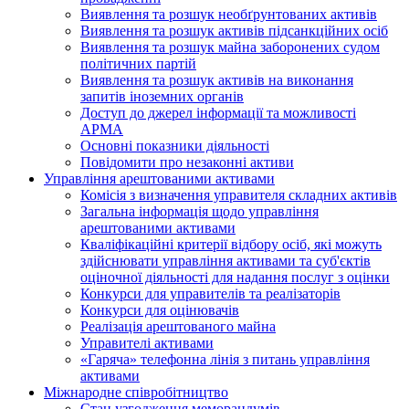
Виявлення та розшук необґрунтованих активів
Виявлення та розшук активів підсанкційних осіб
Виявлення та розшук майна заборонених судом
політичних партій
Виявлення та розшук активів на виконання
запитів іноземних органів
Доступ до джерел інформації та можливості
АРМА
Основні показники діяльності
Повідомити про незаконні активи
Управління арештованими активами
Комісія з визначення управителя складних активів
Загальна інформація щодо управління
арештованими активами
Кваліфікаційні критерії відбору осіб, які можуть
здiйснювати управління активами та суб'єктів
оціночної діяльності для надання послуг з оцінки
Конкурси для управителів та реалізаторів
Конкурси для оцінювачів
Реалізація арештованого майна
Управителі активами
«Гаряча» телефонна лінія з питань управління
активами
Міжнародне співробітництво
Стан узгодження меморандумів