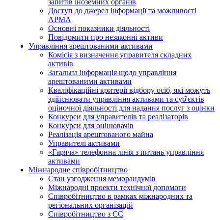
запитів іноземних органів
Доступ до джерел інформації та можливості
АРМА
Основні показники діяльності
Повідомити про незаконні активи
Управління арештованими активами
Комісія з визначення управителя складних
активів
Загальна інформація щодо управління
арештованими активами
Кваліфікаційні критерії відбору осіб, які можуть
здiйснювати управління активами та суб'єктів
оціночної діяльності для надання послуг з оцінки
Конкурси для управителів та реалізаторів
Конкурси для оцінювачів
Реалізація арештованого майна
Управителі активами
«Гаряча» телефонна лінія з питань управління
активами
Міжнародне співробітництво
Стан узгодження меморандумів
Міжнародні проекти технічної допомоги
Співробітництво в рамках міжнародних та
регіональних організацій
Співробітництво з ЄС