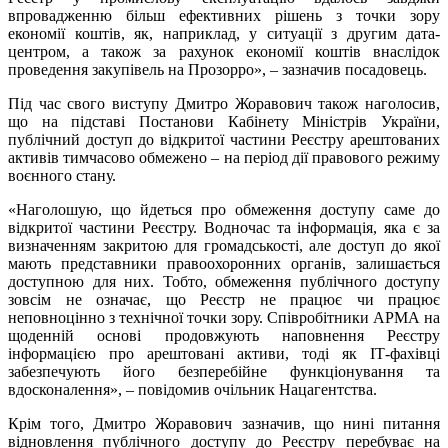
впровадженню більш ефективних рішень з точки зору
економії коштів, як, наприклад, у ситуації з другим дата-
центром, а також за рахунок економії коштів внаслідок
проведення закупівель на Прозорро», – зазначив посадовець.
Під час свого виступу Дмитро Жоравович також наголосив,
що на підставі Постанови Кабінету Міністрів України,
публічний доступ до відкритої частини Реєстру арештованих
активів тимчасово обмежено – на період дії правового режиму
воєнного стану.
«Наголошую, що йдеться про обмеження доступу саме до
відкритої частини Реєстру. Водночас та інформація, яка є за
визначенням закритою для громадськості, але доступ до якої
мають представники правоохоронних органів, залишається
доступною для них. Тобто, обмеження публічного доступу
зовсім не означає, що Реєстр не працює чи працює
неповноцінно з технічної точки зору. Співробітники АРМА на
щоденній основі продовжують наповнення Реєстру
інформацією про арештовані активи, тоді як ІТ-фахівці
забезпечують його безперебійне функціонування та
вдосконалення», – повідомив очільник Нацагентства.
Крім того, Дмитро Жоравович зазначив, що нині питання
відновлення публічного доступу до Реєстру перебуває на