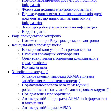
Порядок забезпечення доступу до публічної
інформації
Форма для подання електронного запиту
Відшкодування витрат на копіювання або друк
документів, що надаються за запитом на
інформацію
Звіти про роботу зі запитами на інформацію
Відкриті дані
Рада громадського контролю
Положення про Раду громадського контролю
Консультації з громадськістю
Електронні консультації з громадськістю
Публічні громадські обговорення
Орієнтовні плани проведення консультацій з
громадськістю
Контактні дані
Запобігання корупції
Уповноважений підрозділ АРМА з питань
запобігання та виявлення корупції
Нормативно-правова база та методичні
роз'яснення з питань запобігання проявам корупції
Повідомлення про корупцію
Антикорупційна програма АРМА та інформація з
її виконання
Антикорупційна рада АРМА