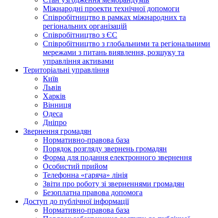
Міжнародні проекти технічної допомоги
Співробітництво в рамках міжнародних та
регіональних організацій
Співробітництво з ЄС
Співробітництво з глобальними та регіональними
мережами з питань виявлення, розшуку та
управління активами
Територіальні управління
Київ
Львів
Харків
Вінниця
Одеса
Дніпро
Звернення громадян
Нормативно-правова база
Порядок розгляду звернень громадян
Форма для подання електронного звернення
Особистий прийом
Телефонна «гаряча» лінія
Звіти про роботу зі зверненнями громадян
Безоплатна правова допомога
Доступ до публічної інформації
Нормативно-правова база