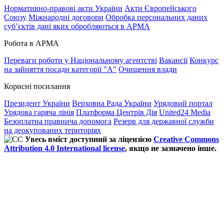
Нормативно-правові акти України
Акти Європейського
Союзу
Міжнародні договори
Обробка персональних даних
субʼєктів дані яких обробляються в АРМА
Робота в АРМА
Переваги роботи у Національному агентстві
Вакансії
Конкурс
на зайняття посади категорії "А"
Очищення влади
Корисні посилання
Президент України
Верховна Рада України
Урядовий портал
Урядова гаряча лінія
Платформа Центрів Дія
United24 Media
Безоплатна правнича допомога
Резерв для державної служби
на деокупованих територіях
Увесь вміст доступний за ліцензією
Creative Commons
Attribution 4.0 International license
, якщо не зазначено інше.