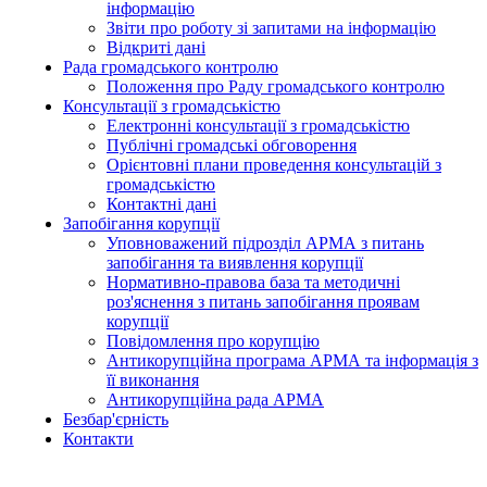
інформацію
Звіти про роботу зі запитами на інформацію
Відкриті дані
Рада громадського контролю
Положення про Раду громадського контролю
Консультації з громадськістю
Електронні консультації з громадськістю
Публічні громадські обговорення
Орієнтовні плани проведення консультацій з
громадськістю
Контактні дані
Запобігання корупції
Уповноважений підрозділ АРМА з питань
запобігання та виявлення корупції
Нормативно-правова база та методичні
роз'яснення з питань запобігання проявам
корупції
Повідомлення про корупцію
Антикорупційна програма АРМА та інформація з
її виконання
Антикорупційна рада АРМА
Безбар'єрність
Контакти