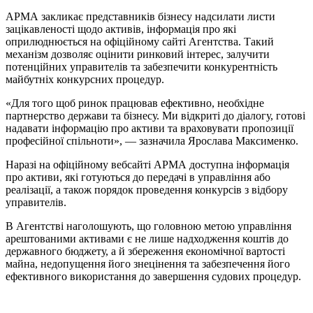
АРМА закликає представників бізнесу надсилати листи
зацікавленості щодо активів, інформація про які
оприлюднюється на офіційному сайті Агентства. Такий
механізм дозволяє оцінити ринковий інтерес, залучити
потенційних управителів та забезпечити конкурентність
майбутніх конкурсних процедур.
«Для того щоб ринок працював ефективно, необхідне
партнерство держави та бізнесу. Ми відкриті до діалогу, готові
надавати інформацію про активи та враховувати пропозиції
професійної спільноти», — зазначила Ярослава Максименко.
Наразі на офіційному вебсайті АРМА доступна інформація
про активи, які готуються до передачі в управління або
реалізації, а також порядок проведення конкурсів з відбору
управителів.
В Агентстві наголошують, що головною метою управління
арештованими активами є не лише надходження коштів до
державного бюджету, а й збереження економічної вартості
майна, недопущення його знецінення та забезпечення його
ефективного використання до завершення судових процедур.