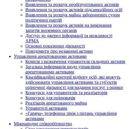
Виявлення та розшук необґрунтованих активів
Виявлення та розшук активів підсанкційних осіб
Виявлення та розшук майна заборонених судом
політичних партій
Виявлення та розшук активів на виконання
запитів іноземних органів
Доступ до джерел інформації та можливості
АРМА
Основні показники діяльності
Повідомити про незаконні активи
Управління арештованими активами
Комісія з визначення управителя складних активів
Загальна інформація щодо управління
арештованими активами
Кваліфікаційні критерії відбору осіб, які можуть
здiйснювати управління активами та суб'єктів
оціночної діяльності для надання послуг з оцінки
Конкурси для управителів та реалізаторів
Конкурси для оцінювачів
Реалізація арештованого майна
Управителі активами
«Гаряча» телефонна лінія з питань управління
активами
Міжнародне співробітництво
Стан узгодження меморандумів