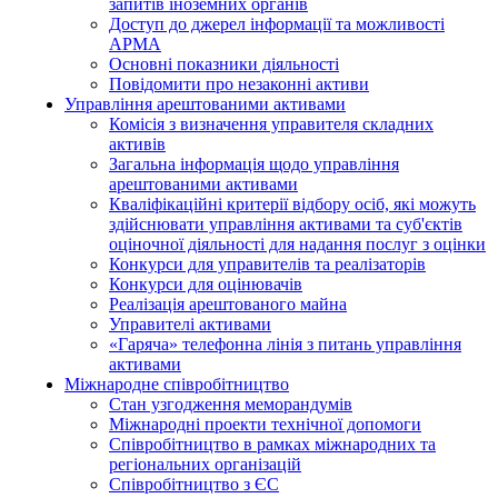
запитів іноземних органів
Доступ до джерел інформації та можливості
АРМА
Основні показники діяльності
Повідомити про незаконні активи
Управління арештованими активами
Комісія з визначення управителя складних
активів
Загальна інформація щодо управління
арештованими активами
Кваліфікаційні критерії відбору осіб, які можуть
здiйснювати управління активами та суб'єктів
оціночної діяльності для надання послуг з оцінки
Конкурси для управителів та реалізаторів
Конкурси для оцінювачів
Реалізація арештованого майна
Управителі активами
«Гаряча» телефонна лінія з питань управління
активами
Міжнародне співробітництво
Стан узгодження меморандумів
Міжнародні проекти технічної допомоги
Співробітництво в рамках міжнародних та
регіональних організацій
Співробітництво з ЄС