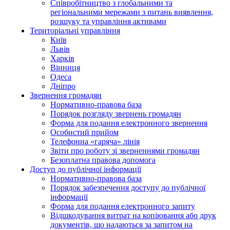
Співробітництво з глобальними та
регіональними мережами з питань виявлення,
розшуку та управління активами
Територіальні управління
Київ
Львів
Харків
Вінниця
Одеса
Дніпро
Звернення громадян
Нормативно-правова база
Порядок розгляду звернень громадян
Форма для подання електронного звернення
Особистий прийом
Телефонна «гаряча» лінія
Звіти про роботу зі зверненнями громадян
Безоплатна правова допомога
Доступ до публічної інформації
Нормативно-правова база
Порядок забезпечення доступу до публічної
інформації
Форма для подання електронного запиту
Відшкодування витрат на копіювання або друк
документів, що надаються за запитом на