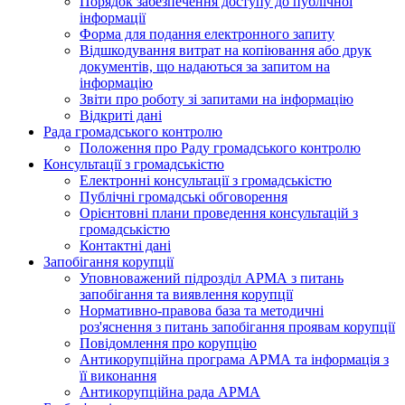
Порядок забезпечення доступу до публічної
інформації
Форма для подання електронного запиту
Відшкодування витрат на копіювання або друк
документів, що надаються за запитом на
інформацію
Звіти про роботу зі запитами на інформацію
Відкриті дані
Рада громадського контролю
Положення про Раду громадського контролю
Консультації з громадськістю
Електронні консультації з громадськістю
Публічні громадські обговорення
Орієнтовні плани проведення консультацій з
громадськістю
Контактні дані
Запобігання корупції
Уповноважений підрозділ АРМА з питань
запобігання та виявлення корупції
Нормативно-правова база та методичні
роз'яснення з питань запобігання проявам корупції
Повідомлення про корупцію
Антикорупційна програма АРМА та інформація з
її виконання
Антикорупційна рада АРМА