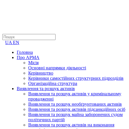
UA
EN
Головна
Про АРМА
Місія
Основні напрямки діяльності
Керівництво
Керівники самостійних структурних підрозділів
Організаційна структура
Виявлення та розшук активів
Виявлення та розшук активів у кримінальному
провадженні
Виявлення та розшук необґрунтованих активів
Виявлення та розшук активів підсанкційних осіб
Виявлення та розшук майна заборонених судом
політичних партій
Виявлення та розшук активів на виконання