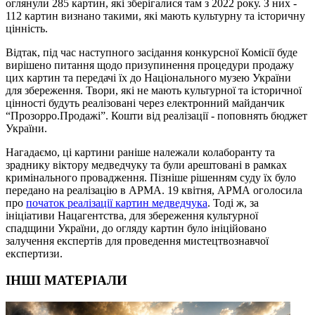
оглянули 285 картин, які зберігалися там з 2022 року. З них -
112 картин визнано такими, які мають культурну та історичну
цінність.
Відтак, під час наступного засідання конкурсної Комісії буде
вирішено питання щодо призупинення процедури продажу
цих картин та передачі їх до Національного музею України
для збереження. Твори, які не мають культурної та історичної
цінності будуть реалізовані через електронний майданчик
“Прозорро.Продажі”. Кошти від реалізації - поповнять бюджет
України.
Нагадаємо, ці картини раніше належали колаборанту та
зраднику віктору медведчуку та були арештовані в рамках
кримінального провадження. Пізніше рішенням суду їх було
передано на реалізацію в АРМА. 19 квітня, АРМА оголосила
про
початок реалізації картин медведчука
. Тоді ж, за
ініціативи Нацагентства,
для збереження культурної
спадщини України,
до огляду картин було ініційовано
залучення експертів для проведення мистецтвознавчої
експертизи.
ІНШІ МАТЕРІАЛИ