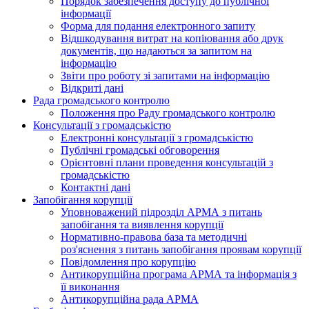
Порядок забезпечення доступу до публічної
інформації
Форма для подання електронного запиту
Відшкодування витрат на копіювання або друк
документів, що надаються за запитом на
інформацію
Звіти про роботу зі запитами на інформацію
Відкриті дані
Рада громадського контролю
Положення про Раду громадського контролю
Консультації з громадськістю
Електронні консультації з громадськістю
Публічні громадські обговорення
Орієнтовні плани проведення консультацій з
громадськістю
Контактні дані
Запобігання корупції
Уповноважений підрозділ АРМА з питань
запобігання та виявлення корупції
Нормативно-правова база та методичні
роз'яснення з питань запобігання проявам корупції
Повідомлення про корупцію
Антикорупційна програма АРМА та інформація з
її виконання
Антикорупційна рада АРМА