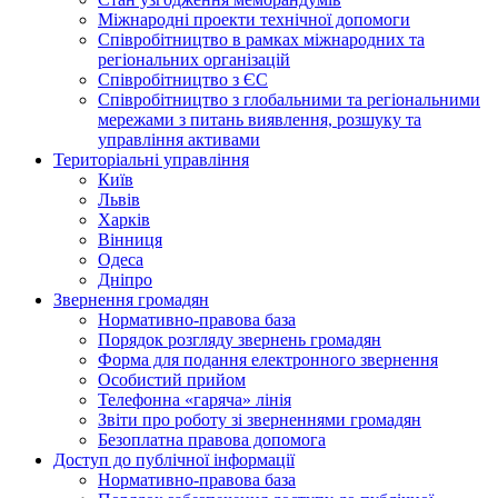
Міжнародні проекти технічної допомоги
Співробітництво в рамках міжнародних та
регіональних організацій
Співробітництво з ЄС
Співробітництво з глобальними та регіональними
мережами з питань виявлення, розшуку та
управління активами
Територіальні управління
Київ
Львів
Харків
Вінниця
Одеса
Дніпро
Звернення громадян
Нормативно-правова база
Порядок розгляду звернень громадян
Форма для подання електронного звернення
Особистий прийом
Телефонна «гаряча» лінія
Звіти про роботу зі зверненнями громадян
Безоплатна правова допомога
Доступ до публічної інформації
Нормативно-правова база