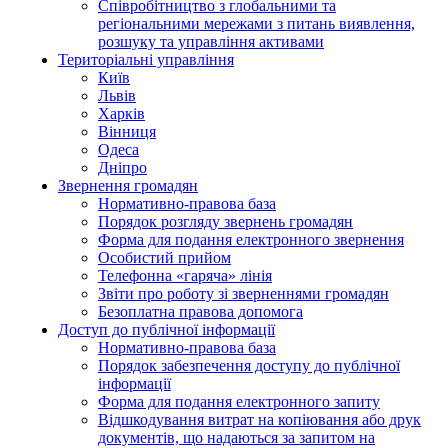
Співробітництво з глобальними та
регіональними мережами з питань виявлення,
розшуку та управління активами
Територіальні управління
Київ
Львів
Харків
Вінниця
Одеса
Дніпро
Звернення громадян
Нормативно-правова база
Порядок розгляду звернень громадян
Форма для подання електронного звернення
Особистий прийом
Телефонна «гаряча» лінія
Звіти про роботу зі зверненнями громадян
Безоплатна правова допомога
Доступ до публічної інформації
Нормативно-правова база
Порядок забезпечення доступу до публічної
інформації
Форма для подання електронного запиту
Відшкодування витрат на копіювання або друк
документів, що надаються за запитом на