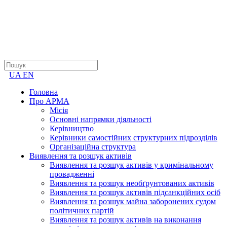
UA
EN
Головна
Про АРМА
Місія
Основні напрямки діяльності
Керівництво
Керівники самостійних структурних підрозділів
Організаційна структура
Виявлення та розшук активів
Виявлення та розшук активів у кримінальному
провадженні
Виявлення та розшук необґрунтованих активів
Виявлення та розшук активів підсанкційних осіб
Виявлення та розшук майна заборонених судом
політичних партій
Виявлення та розшук активів на виконання