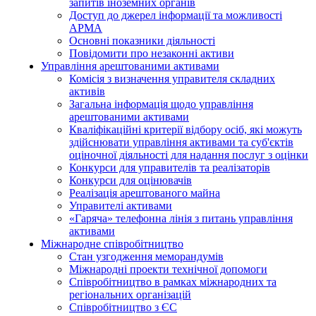
запитів іноземних органів
Доступ до джерел інформації та можливості
АРМА
Основні показники діяльності
Повідомити про незаконні активи
Управління арештованими активами
Комісія з визначення управителя складних
активів
Загальна інформація щодо управління
арештованими активами
Кваліфікаційні критерії відбору осіб, які можуть
здiйснювати управління активами та суб'єктів
оціночної діяльності для надання послуг з оцінки
Конкурси для управителів та реалізаторів
Конкурси для оцінювачів
Реалізація арештованого майна
Управителі активами
«Гаряча» телефонна лінія з питань управління
активами
Міжнародне співробітництво
Стан узгодження меморандумів
Міжнародні проекти технічної допомоги
Співробітництво в рамках міжнародних та
регіональних організацій
Співробітництво з ЄС