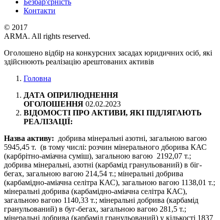
Безбар'єрність
Контакти
© 2017
ARMA. All rights reserved.
Оголошено відбір на конкурсних засадах юридичних осіб, які
здійснюють реалізацію арештованих активів
Головна
ДАТА ОПРИЛЮДНЕННЯ
ОГОЛОШЕННЯ
02.02.2023
ВІДОМОСТІ ПРО АКТИВИ, ЯКІ ПІДЛЯГАЮТЬ
РЕАЛІЗАЦІЇ:
Назва активу:
добрива мінеральні азотні, загальною вагою
5945,45 т. (в тому числі: розчин мінерального дборива КАС
(карбрітно-аміачна суміш), загальною вагою 2192,07 т.;
добрива мінеральні, азотні (карбамід гранульований) в біг-
бегах, загальною вагою 214,54 т.; мінеральні добрива
(карбамідно-аміачна селітра КАС), загальною вагою 1138,01 т.;
мінеральні добрива (карбамідно-аміачна селітра КАС),
загальною вагою 1140,33 т.; мінеральні добрива (карбамід
гранульований) в буг-бегах, загальною вагою 281,5 т.;
мінеральні добрива (карбамід гранульований) у кількості 1837