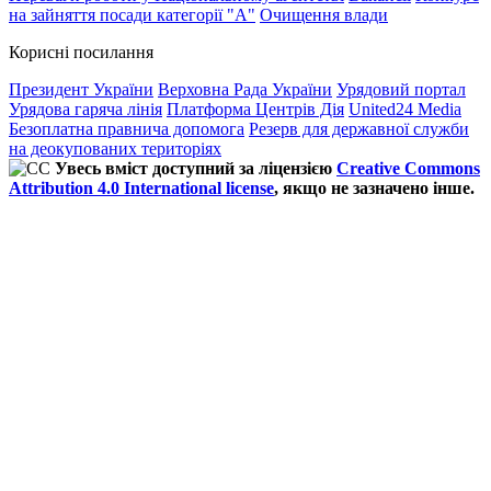
на зайняття посади категорії "А"
Очищення влади
Корисні посилання
Президент України
Верховна Рада України
Урядовий портал
Урядова гаряча лінія
Платформа Центрів Дія
United24 Media
Безоплатна правнича допомога
Резерв для державної служби
на деокупованих територіях
Увесь вміст доступний за ліцензією
Creative Commons
Attribution 4.0 International license
, якщо не зазначено інше.