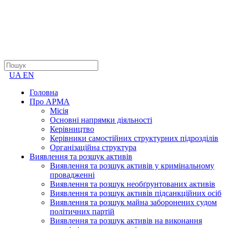
UA
EN
Головна
Про АРМА
Місія
Основні напрямки діяльності
Керівництво
Керівники самостійних структурних підрозділів
Організаційна структура
Виявлення та розшук активів
Виявлення та розшук активів у кримінальному
провадженні
Виявлення та розшук необґрунтованих активів
Виявлення та розшук активів підсанкційних осіб
Виявлення та розшук майна заборонених судом
політичних партій
Виявлення та розшук активів на виконання