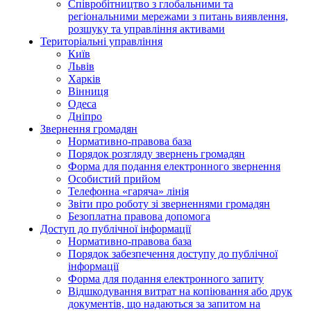
Співробітництво з глобальними та
регіональними мережами з питань виявлення,
розшуку та управління активами
Територіальні управління
Київ
Львів
Харків
Вінниця
Одеса
Дніпро
Звернення громадян
Нормативно-правова база
Порядок розгляду звернень громадян
Форма для подання електронного звернення
Особистий прийом
Телефонна «гаряча» лінія
Звіти про роботу зі зверненнями громадян
Безоплатна правова допомога
Доступ до публічної інформації
Нормативно-правова база
Порядок забезпечення доступу до публічної
інформації
Форма для подання електронного запиту
Відшкодування витрат на копіювання або друк
документів, що надаються за запитом на