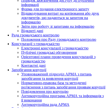
Порядок забезпечення доступу до публічної
інформації
Форма для подання електронного запиту
Відшкодування витрат на копіювання або друк
документів, що надаються за запитом на
інформацію
Звіти про роботу зі запитами на інформацію
Відкриті дані
Рада громадського контролю
Положення про Раду громадського контролю
Консультації з громадськістю
Електронні консультації з громадськістю
Публічні громадські обговорення
Орієнтовні плани проведення консультацій з
громадськістю
Контактні дані
Запобігання корупції
Уповноважений підрозділ АРМА з питань
запобігання та виявлення корупції
Нормативно-правова база та методичні
роз'яснення з питань запобігання проявам корупції
Повідомлення про корупцію
Антикорупційна програма АРМА та інформація з
її виконання
Антикорупційна рада АРМА