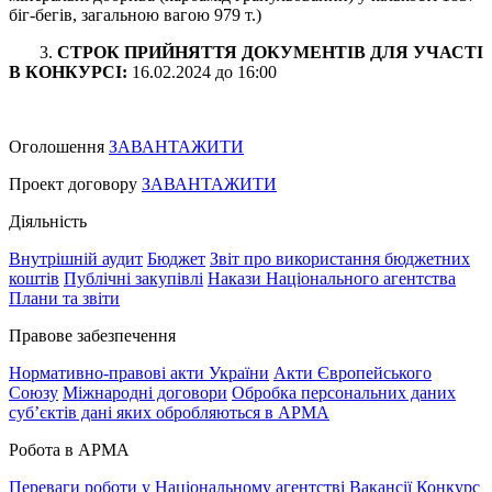
біг-бегів, загальною вагою 979 т.)
3.
СТРОК ПРИЙНЯТТЯ ДОКУМЕНТІВ ДЛЯ УЧАСТІ
В КОНКУРСІ:
16.02.2024 до 16:00
Оголошення
ЗАВАНТАЖИТИ
Проект договору
ЗАВАНТАЖИТИ
Діяльність
Внутрішній аудит
Бюджет
Звіт про використання бюджетних
коштів
Публічні закупівлі
Накази Національного агентства
Плани та звіти
Правове забезпечення
Нормативно-правові акти України
Акти Європейського
Союзу
Міжнародні договори
Обробка персональних даних
субʼєктів дані яких обробляються в АРМА
Робота в АРМА
Переваги роботи у Національному агентстві
Вакансії
Конкурс