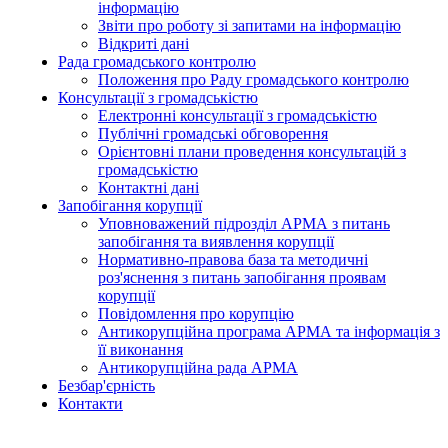
інформацію
Звіти про роботу зі запитами на інформацію
Відкриті дані
Рада громадського контролю
Положення про Раду громадського контролю
Консультації з громадськістю
Електронні консультації з громадськістю
Публічні громадські обговорення
Орієнтовні плани проведення консультацій з
громадськістю
Контактні дані
Запобігання корупції
Уповноважений підрозділ АРМА з питань
запобігання та виявлення корупції
Нормативно-правова база та методичні
роз'яснення з питань запобігання проявам
корупції
Повідомлення про корупцію
Антикорупційна програма АРМА та інформація з
її виконання
Антикорупційна рада АРМА
Безбар'єрність
Контакти