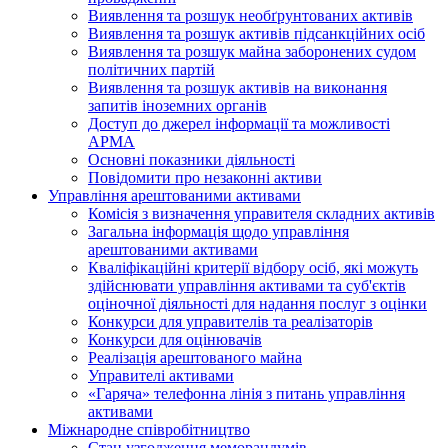
Виявлення та розшук необґрунтованих активів
Виявлення та розшук активів підсанкційних осіб
Виявлення та розшук майна заборонених судом
політичних партій
Виявлення та розшук активів на виконання
запитів іноземних органів
Доступ до джерел інформації та можливості
АРМА
Основні показники діяльності
Повідомити про незаконні активи
Управління арештованими активами
Комісія з визначення управителя складних активів
Загальна інформація щодо управління
арештованими активами
Кваліфікаційні критерії відбору осіб, які можуть
здiйснювати управління активами та суб'єктів
оціночної діяльності для надання послуг з оцінки
Конкурси для управителів та реалізаторів
Конкурси для оцінювачів
Реалізація арештованого майна
Управителі активами
«Гаряча» телефонна лінія з питань управління
активами
Міжнародне співробітництво
Стан узгодження меморандумів