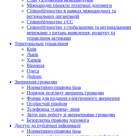
Міжнародні проекти технічної допомоги
Співробітництво в рамках міжнародних та
регіональних організацій
Співробітництво з ЄС
Співробітництво з глобальними та регіональними
мережами з питань виявлення, розшуку та
управління активами
Територіальні управління
Київ
Львів
Харків
Вінниця
Одеса
Дніпро
Звернення громадян
Нормативно-правова база
Порядок розгляду звернень громадян
Форма для подання електронного звернення
Особистий прийом
Телефонна «гаряча» лінія
Звіти про роботу зі зверненнями громадян
Безоплатна правова допомога
Доступ до публічної інформації
Нормативно-правова база