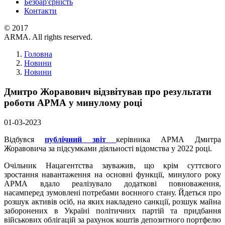
Безбар'єрність
Контакти
© 2017
ARMA. All rights reserved.
Головна
Новини
Новини
Дмитро Жоравович відзвітував про результати
роботи АРМА у минулому році
01-03-2023
Відбувся
публічний звіт
керівника АРМА Дмитра
Жоравовича за підсумками діяльності відомства у 2022 році.
Очільник Нацагентства зауважив, що крім суттєвого
зростання навантаження на основні функції, минулого року
АРМА вдало реалізувало додаткові повноваження,
насамперед зумовлені потребами воєнного стану. Йдеться про
розшук активів осіб, на яких накладено санкції, розшук майна
заборонених в Україні політичних партій та придбання
військових облігацій за рахунок коштів депозитного портфелю