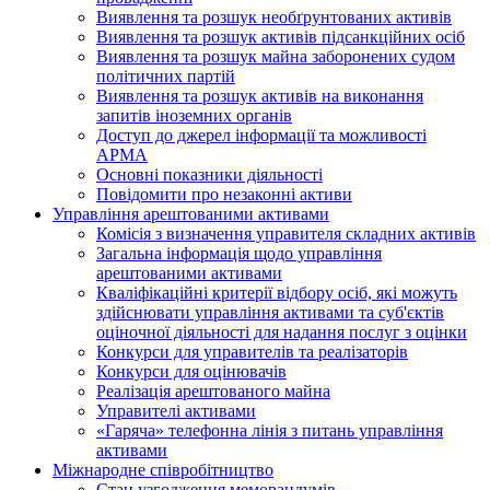
Виявлення та розшук необґрунтованих активів
Виявлення та розшук активів підсанкційних осіб
Виявлення та розшук майна заборонених судом
політичних партій
Виявлення та розшук активів на виконання
запитів іноземних органів
Доступ до джерел інформації та можливості
АРМА
Основні показники діяльності
Повідомити про незаконні активи
Управління арештованими активами
Комісія з визначення управителя складних активів
Загальна інформація щодо управління
арештованими активами
Кваліфікаційні критерії відбору осіб, які можуть
здiйснювати управління активами та суб'єктів
оціночної діяльності для надання послуг з оцінки
Конкурси для управителів та реалізаторів
Конкурси для оцінювачів
Реалізація арештованого майна
Управителі активами
«Гаряча» телефонна лінія з питань управління
активами
Міжнародне співробітництво
Стан узгодження меморандумів