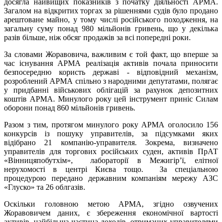
досягла найвищих показників з початку діяльності АРМА.
Загалом на відкритих торгах за рішеннями судів було продано
арештоване майно, у тому числі російського походження, на
загальну суму понад 980 мільйонів гривень, що у декілька
разів більше, ніж обсяг продажів за всі попередні роки.
За словами Жоравовича, важливим є той факт, що вперше за
час існування АРМА реалізація активів почала приносити
безпосередню користь державі - відповідний механізм,
розроблений АРМА спільно з народними депутатами, полягає
у придбанні військових облігацій за рахунок депозитних
коштів АРМА. Минулого року цей інструмент приніс Силам
оборони понад 860 мільйонів гривень.
Разом з тим, протягом минулого року АРМА оголосило 156
конкурсів із пошуку управителів, за підсумками яких
відібрано 21 компанію-управителя. Зокрема, визначено
управителів для торгових російських суден, активів ПрАТ
«Вінницяпобутхім», лабораторії в Межигір’ї, елітної
нерухомості в центрі Києва тощо. За спеціальною
процедурою передано державним компаніям мережу АЗС
«Глуско» та 26 облгазів.
Оскільки головною метою АРМА, згідно озвучених
Жоравовичем даних, є збереження економічної вартості
активів, найбільша частина доходів, отриманих управителями