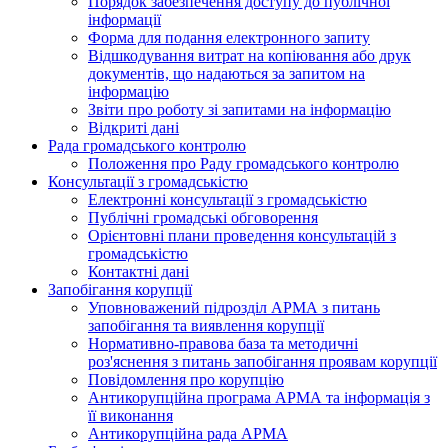
Порядок забезпечення доступу до публічної
інформації
Форма для подання електронного запиту
Відшкодування витрат на копіювання або друк
документів, що надаються за запитом на
інформацію
Звіти про роботу зі запитами на інформацію
Відкриті дані
Рада громадського контролю
Положення про Раду громадського контролю
Консультації з громадськістю
Електронні консультації з громадськістю
Публічні громадські обговорення
Орієнтовні плани проведення консультацій з
громадськістю
Контактні дані
Запобігання корупції
Уповноважений підрозділ АРМА з питань
запобігання та виявлення корупції
Нормативно-правова база та методичні
роз'яснення з питань запобігання проявам корупції
Повідомлення про корупцію
Антикорупційна програма АРМА та інформація з
її виконання
Антикорупційна рада АРМА