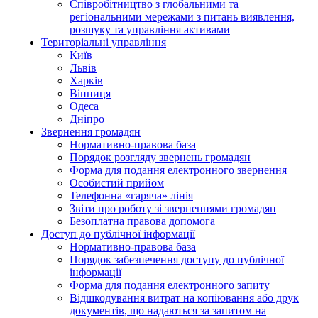
Співробітництво з глобальними та
регіональними мережами з питань виявлення,
розшуку та управління активами
Територіальні управління
Київ
Львів
Харків
Вінниця
Одеса
Дніпро
Звернення громадян
Нормативно-правова база
Порядок розгляду звернень громадян
Форма для подання електронного звернення
Особистий прийом
Телефонна «гаряча» лінія
Звіти про роботу зі зверненнями громадян
Безоплатна правова допомога
Доступ до публічної інформації
Нормативно-правова база
Порядок забезпечення доступу до публічної
інформації
Форма для подання електронного запиту
Відшкодування витрат на копіювання або друк
документів, що надаються за запитом на