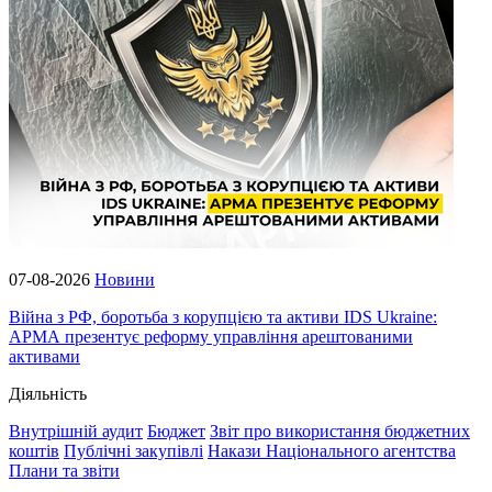
07-08-2026
Новини
Війна з РФ, боротьба з корупцією та активи IDS Ukraine:
АРМА презентує реформу управління арештованими
активами
Діяльність
Внутрішній аудит
Бюджет
Звіт про використання бюджетних
коштів
Публічні закупівлі
Накази Національного агентства
Плани та звіти