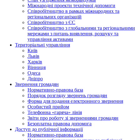
Міжнародні проекти технічної допомоги
Співробітництво в рамках міжнародних та
регіональних організацій
Співробітництво з ЄС
Співробітництво з глобальними та регіональними
мережами з питань виявлення, розшуку та
управління активами
Територіальні управління
Київ
Львів
Харків
Вінниця
Одеса
Дніпро
Звернення громадян
Нормативно-правова база
Порядок розгляду звернень громадян
Форма для подання електронного звернення
Особистий прийом
Телефонна «гаряча» лінія
Звіти про роботу зі зверненнями громадян
Безоплатна правова допомога
Доступ до публічної інформації
Нормативно-правова база