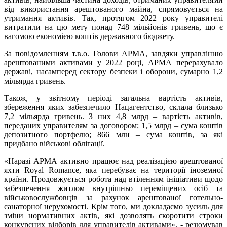
від використання арештованого майна, спрямовується на
утримання активів. Так, протягом 2022 року управителі
витратили на цю мету понад 748 мільйонів гривень, що є
вагомою економією коштів державного бюджету.
За повідомленням т.в.о. Голови АРМА, завдяки управлінню
арештованими активами у 2022 році, АРМА перерахувало
державі, насамперед сектору безпеки і оборони, сумарно 1,2
мільярда гривень.
Також, у звітному періоді загальна вартість активів,
збереження яких забезпечило Нацагентство, склала близько
7,2 мільярда гривень. З них 4,8 млрд – вартість активів,
переданих управителям за договором; 1,5 млрд – сума коштів
депозитного портфелю; 866 млн – сума коштів, за які
придбано військові облігації.
«Наразі АРМА активно працює над реалізацією арештованої
яхти Royal Romance, яка перебуває на території іноземної
країни. Продовжується робота над втіленням ініціативи щодо
забезпечення житлом внутрішньо переміщених осіб та
військовослужбовців за рахунок арештованої готельно-
санаторної нерухомості. Крім того, ми докладаємо зусиль для
зміни нормативних актів, які дозволять скоротити строки
конкурсних відборів для управителів активами», - резюмував