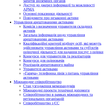
запитів іноземних органів
Доступ до джерел інформації та можливості
АРМА
Основні показники діяльності
Повідомити про незаконні активи
Управління арештованими активами
Комісія з визначення управителя складних
активів
Загальна інформація щодо управління
арештованими активами
Кваліфікаційні критерії відбору осіб, які можуть
здiйснювати управління активами та суб'єктів
оціночної діяльності для надання послуг з оцінки
Конкурси для управителів та реалізаторів
Конкурси для оцінювачів
Реалізація арештованого майна
Управителі активами
«Гаряча» телефонна лінія з питань управління
активами
Міжнародне співробітництво
Стан узгодження меморандумів
Міжнародні проекти технічної допомоги
Співробітництво в рамках міжнародних та
регіональних організацій
Співробітництво з ЄС