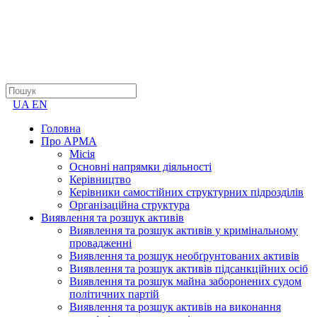
UA
EN
Головна
Про АРМА
Місія
Основні напрямки діяльності
Керівництво
Керівники самостійних структурних підрозділів
Організаційна структура
Виявлення та розшук активів
Виявлення та розшук активів у кримінальному
провадженні
Виявлення та розшук необґрунтованих активів
Виявлення та розшук активів підсанкційних осіб
Виявлення та розшук майна заборонених судом
політичних партій
Виявлення та розшук активів на виконання