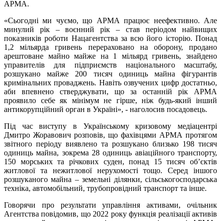
АРМА.
«Сьогодні ми чуємо, що АРМА працює неефективно. Але
минулий рік – воєнний рік – став періодом найвищих
показників роботи Нацагентства за всю його історію. Понад
1,2 мільярда гривень перераховано на оборону, продано
арештоване майно майже на 1 мільярд гривень, знайдено
управителів для підприємств національного масштабу,
розшукано майже 200 тисяч одиниць майна фігурантів
кримінальних проваджень. Навіть озвучених цифр достатньо,
аби впевнено стверджувати, що за останній рік АРМА
проявило себе як мінімум не гірше, ніж будь-який інший
антикорупційний орган в Україні», - наголосив посадовець.
Під час виступу в Українському кризовому медіацентрі
Дмитро Жоравович розповів, що фахівцями АРМА протягом
звітного періоду виявлено та розшукано близько 198 тисяч
одиниць майна, зокрема 28 одиниць авіаційного транспорту,
150 морських та річкових суден, понад 15 тисяч об’єктів
житлової та нежитлової нерухомості тощо. Серед іншого
розшуканого майна – земельні ділянки, сільськогосподарська
техніка, автомобільний, трубопровідний транспорт та інше.
Говорячи про результати управління активами, очільник
Агентства повідомив, що 2022 року функція реалізації активів