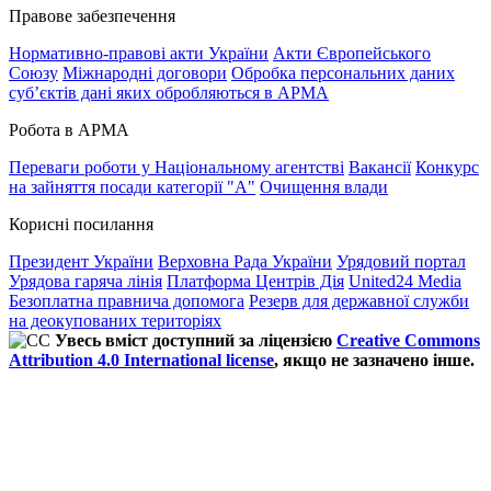
Правове забезпечення
Нормативно-правові акти України
Акти Європейського
Союзу
Міжнародні договори
Обробка персональних даних
субʼєктів дані яких обробляються в АРМА
Робота в АРМА
Переваги роботи у Національному агентстві
Вакансії
Конкурс
на зайняття посади категорії "А"
Очищення влади
Корисні посилання
Президент України
Верховна Рада України
Урядовий портал
Урядова гаряча лінія
Платформа Центрів Дія
United24 Media
Безоплатна правнича допомога
Резерв для державної служби
на деокупованих територіях
Увесь вміст доступний за ліцензією
Creative Commons
Attribution 4.0 International license
, якщо не зазначено інше.