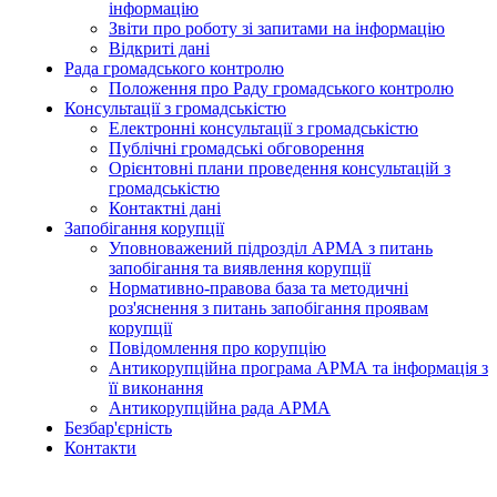
інформацію
Звіти про роботу зі запитами на інформацію
Відкриті дані
Рада громадського контролю
Положення про Раду громадського контролю
Консультації з громадськістю
Електронні консультації з громадськістю
Публічні громадські обговорення
Орієнтовні плани проведення консультацій з
громадськістю
Контактні дані
Запобігання корупції
Уповноважений підрозділ АРМА з питань
запобігання та виявлення корупції
Нормативно-правова база та методичні
роз'яснення з питань запобігання проявам
корупції
Повідомлення про корупцію
Антикорупційна програма АРМА та інформація з
її виконання
Антикорупційна рада АРМА
Безбар'єрність
Контакти