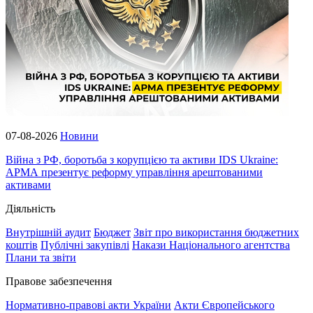
07-08-2026
Новини
Війна з РФ, боротьба з корупцією та активи IDS Ukraine:
АРМА презентує реформу управління арештованими
активами
Діяльність
Внутрішній аудит
Бюджет
Звіт про використання бюджетних
коштів
Публічні закупівлі
Накази Національного агентства
Плани та звіти
Правове забезпечення
Нормативно-правові акти України
Акти Європейського