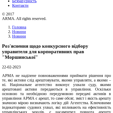
Безбар'єрність
Контакти
© 2017
ARMA. All rights reserved.
Головна
Новини
Новини
Роз'яснення щодо конкурсного відбору
управителя для корпоративних прав
"Моршинської"
22-02-2023
АРМА не наділене повноваженнями приймати рішення про
те, які активи слід арештовувати, якими управляти, а якими –
ні. Національне агентство виконує ухвали суду, якими
арештовані активи передаються в управління. Оскільки
основою та необхідною передумовою передачі активів в
управління АРМА є арешт, то саме обсяг, зміст і якість арешту
значною мірою визначають логіку дій Агентства. Ключовими
індикаторами судових ухвал, які впливають на ефективність
управлінських заходів, є насамперед повнота арешту