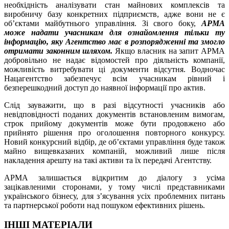
необхідність аналізувати стан майнових комплексів та
виробничу базу конкретних підприємств, адже вони не є
об’єктами майбутнього управління. Зі свого боку,
АРМА
може надати учасникам для ознайомлення тільки ту
інформацію, яку Агентство має в розпорядженні та змогло
отримати законним шляхом.
Якщо власник на запит АРМА
добровільно не надає відомостей про діяльність компанії,
можливість витребувати ці документи відсутня. Водночас
Нацагентство забезпечує всім учасникам рівний і
безперешкодний доступ до наявної інформації про актив.
Слід зауважити, що в разі відсутності учасників або
невідповідності поданих документів встановленим вимогам,
строк прийому документів може бути продовжено або
прийнято рішення про оголошення повторного конкурсу.
Новий конкурсний відбір, де об’єктами управління буде також
майно вищевказаних компаній, можливий лише після
накладення арешту на такі активи та їх передачі Агентству.
АРМА залишається відкритим до діалогу з усіма
зацікавленими сторонами, у тому числі представниками
українського бізнесу, для з’ясування усіх проблемних питань
та партнерської роботи над пошуком ефективних рішень.
ІНШІ МАТЕРІАЛИ