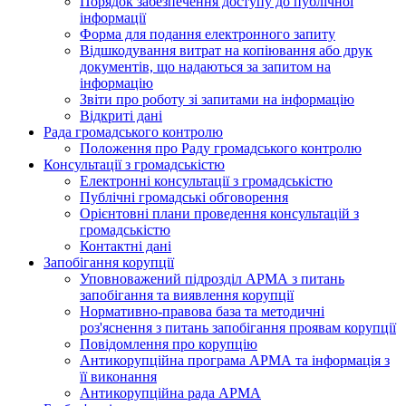
Порядок забезпечення доступу до публічної
інформації
Форма для подання електронного запиту
Відшкодування витрат на копіювання або друк
документів, що надаються за запитом на
інформацію
Звіти про роботу зі запитами на інформацію
Відкриті дані
Рада громадського контролю
Положення про Раду громадського контролю
Консультації з громадськістю
Електронні консультації з громадськістю
Публічні громадські обговорення
Орієнтовні плани проведення консультацій з
громадськістю
Контактні дані
Запобігання корупції
Уповноважений підрозділ АРМА з питань
запобігання та виявлення корупції
Нормативно-правова база та методичні
роз'яснення з питань запобігання проявам корупції
Повідомлення про корупцію
Антикорупційна програма АРМА та інформація з
її виконання
Антикорупційна рада АРМА