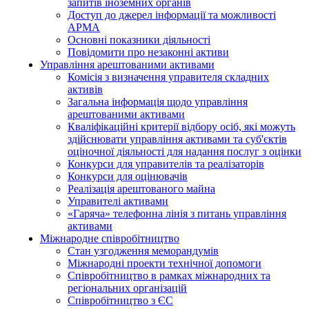
запитів іноземних органів
Доступ до джерел інформації та можливості
АРМА
Основні показники діяльності
Повідомити про незаконні активи
Управління арештованими активами
Комісія з визначення управителя складних
активів
Загальна інформація щодо управління
арештованими активами
Кваліфікаційні критерії відбору осіб, які можуть
здiйснювати управління активами та суб'єктів
оціночної діяльності для надання послуг з оцінки
Конкурси для управителів та реалізаторів
Конкурси для оцінювачів
Реалізація арештованого майна
Управителі активами
«Гаряча» телефонна лінія з питань управління
активами
Міжнародне співробітництво
Стан узгодження меморандумів
Міжнародні проекти технічної допомоги
Співробітництво в рамках міжнародних та
регіональних організацій
Співробітництво з ЄС