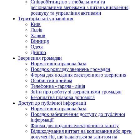
Співробітництво з глобальними та
регіональними мережами з питань виявлення,
розшуку та управління активами
Територіальні управління
Київ
Львів
Харків
Вінниця
Одеса
Дніпро
Звернення громадян
Нормативно-правова база
Порядок розгляду звернень громадян
Форма для подання електронного звернення
Особистий прийом
Телефонна «гаряча» лінія
Звіти про роботу зі зверненнями громадян
Безоплатна правова допомога
Доступ до публічної інформації
Нормативно-правова база
Порядок забезпечення доступу до публічної
інформації
Форма для подання електронного запиту
Відшкодування витрат на копіювання або друк
документів, що надаються за запитом на