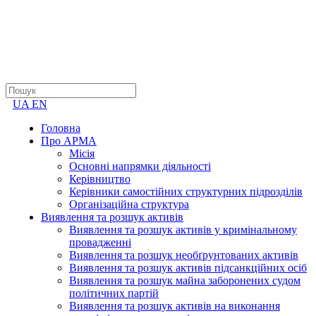
UA
EN
Головна
Про АРМА
Місія
Основні напрямки діяльності
Керівництво
Керівники самостійних структурних підрозділів
Організаційна структура
Виявлення та розшук активів
Виявлення та розшук активів у кримінальному
провадженні
Виявлення та розшук необґрунтованих активів
Виявлення та розшук активів підсанкційних осіб
Виявлення та розшук майна заборонених судом
політичних партій
Виявлення та розшук активів на виконання