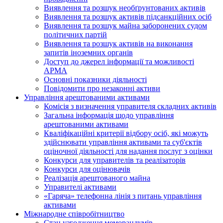
Виявлення та розшук необґрунтованих активів
Виявлення та розшук активів підсанкційних осіб
Виявлення та розшук майна заборонених судом
політичних партій
Виявлення та розшук активів на виконання
запитів іноземних органів
Доступ до джерел інформації та можливості
АРМА
Основні показники діяльності
Повідомити про незаконні активи
Управління арештованими активами
Комісія з визначення управителя складних активів
Загальна інформація щодо управління
арештованими активами
Кваліфікаційні критерії відбору осіб, які можуть
здiйснювати управління активами та суб'єктів
оціночної діяльності для надання послуг з оцінки
Конкурси для управителів та реалізаторів
Конкурси для оцінювачів
Реалізація арештованого майна
Управителі активами
«Гаряча» телефонна лінія з питань управління
активами
Міжнародне співробітництво
Стан узгодження меморандумів