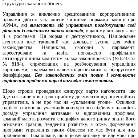
структури вказаного бізнесу.
Управління ж виключно арештованими корпоративними
правами дійсно ускладнене чинними нормами закону про
АРМА, які
вимагають від управителя погоджувати свої
рішення із власником таких активів
, у даному випадку – ще
й з росіянами. Ця норма є деструктивною, Національне
агентство вже тривалий час докладає зусиль для зміни
законодавства. Наприклад, сьогодні в парламенті
зареєстровано та навіть погоджено профільним
антикорупційним комітетом кілька законопроектів (№6233 та
№8184), спрямованих на розблокування управління
корправами, зокрема які належать російським та білоруським
бенефіціарам.
Без законодавчих змін повне і комплексне
вирішення проблеми наразі виглядає неможливим.
Щодо строків проведення конкурсу, варто наголосити, що
йдеться лише про строк прийому документів від потенційних
управителів, а не про час на «укладення угоди». Оскільки
однією з вимог до учасників конкурсного відбору є наявність
досвіду управління активами за відповідним профілем,
компанії мають розуміти специфіку даного ринку, знати його
основних гравців, тенденції розвитку, а отже, формування
програми управління таким бізнесом не має бути для них
проблемою. Тим більше, що в цьому випадку не йде мова про