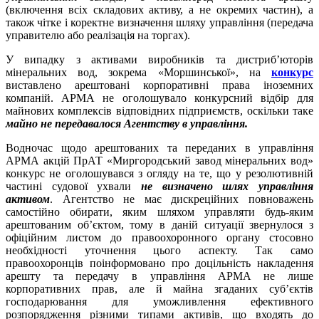
(включення всіх складових активу, а не окремих частин), а
також чітке і коректне визначення шляху управління (передача
управителю або реалізація на торгах).
У випадку з активами виробників та дистриб’юторів
мінеральних вод, зокрема «Моршинської», на
конкурс
виставлено арештовані корпоративні права іноземних
компаній. АРМА не оголошувало конкурсний відбір для
майнових комплексів відповідних підприємств, оскільки таке
майно не передавалося Агентству в управління.
Водночас щодо арештованих та переданих в управління
АРМА акцій ПрАТ «Миргородський завод мінеральних вод»
конкурс не оголошувався з огляду на те, що у резолютивній
частині судової ухвали
не визначено шлях управління
активом
. Агентство не має дискреційних повноважень
самостійно обирати, яким шляхом управляти будь-яким
арештованим об’єктом, тому в даній ситуації звернулося з
офіційним листом до правоохоронного органу стосовно
необхідності уточнення цього аспекту. Так само
правоохоронців поінформовано про доцільність накладення
арешту та передачу в управління АРМА не лише
корпоративних прав, але й майна згаданих суб’єктів
господарювання для уможливлення ефективного
розпорядження різними типами активів, що входять до