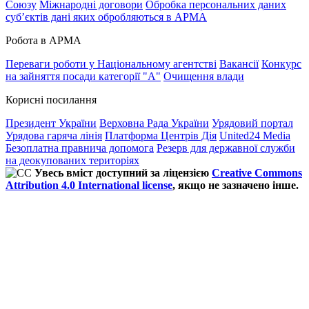
Союзу
Міжнародні договори
Обробка персональних даних
субʼєктів дані яких обробляються в АРМА
Робота в АРМА
Переваги роботи у Національному агентстві
Вакансії
Конкурс
на зайняття посади категорії "А"
Очищення влади
Корисні посилання
Президент України
Верховна Рада України
Урядовий портал
Урядова гаряча лінія
Платформа Центрів Дія
United24 Media
Безоплатна правнича допомога
Резерв для державної служби
на деокупованих територіях
Увесь вміст доступний за ліцензією
Creative Commons
Attribution 4.0 International license
, якщо не зазначено інше.