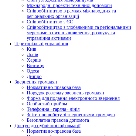
Міжнародні проекти технічної допомоги
Співробітництво в рамках міжнародних та
регіональних організацій
Співробітництво з ЄС
Співробітництво з глобальними та регіональними
мережами з питань виявлення, розшуку та
управління активами
Територіальні управління
Київ
Львів
Харків
Вінниця
Одеса
Дніпро
Звернення громадян
Нормативно-правова база
Порядок розгляду звернень громадян
Форма для подання електронного звернення
Особистий прийом
Телефонна «гаряча» лінія
Звіти про роботу зі зверненнями громадян
Безоплатна правова допомога
Доступ до публічної інформації
Нормативно-правова база