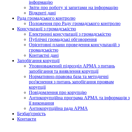
інформацію
Звіти про роботу зі запитами на інформацію
Відкриті дані
Рада громадського контролю
Положення про Раду громадського контролю
Консультації з громадськістю
Електронні консультації з громадськістю
Публічні громадські обговорення
Орієнтовні плани проведення консультацій з
громадськістю
Контактні дані
Запобігання корупції
Уповноважений підрозділ АРМА з питань
запобігання та виявлення корупції
Нормативно-правова база та методичні
роз'яснення з питань запобігання проявам
корупції
Повідомлення про корупцію
Антикорупційна програма АРМА та інформація з
її виконання
Антикорупційна рада АРМА
Безбар'єрність
Контакти