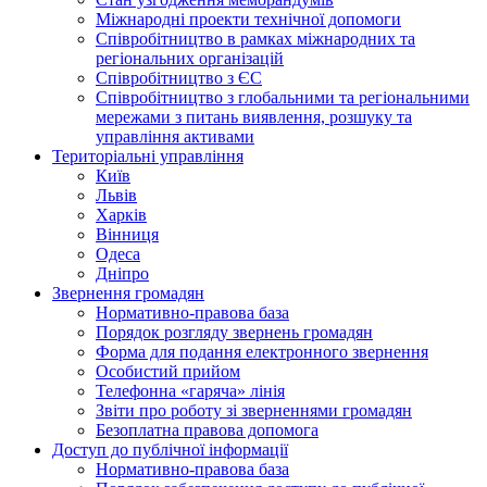
Міжнародні проекти технічної допомоги
Співробітництво в рамках міжнародних та
регіональних організацій
Співробітництво з ЄС
Співробітництво з глобальними та регіональними
мережами з питань виявлення, розшуку та
управління активами
Територіальні управління
Київ
Львів
Харків
Вінниця
Одеса
Дніпро
Звернення громадян
Нормативно-правова база
Порядок розгляду звернень громадян
Форма для подання електронного звернення
Особистий прийом
Телефонна «гаряча» лінія
Звіти про роботу зі зверненнями громадян
Безоплатна правова допомога
Доступ до публічної інформації
Нормативно-правова база