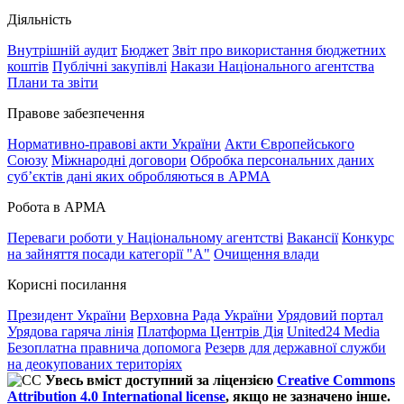
Діяльність
Внутрішній аудит
Бюджет
Звіт про використання бюджетних
коштів
Публічні закупівлі
Накази Національного агентства
Плани та звіти
Правове забезпечення
Нормативно-правові акти України
Акти Європейського
Союзу
Міжнародні договори
Обробка персональних даних
субʼєктів дані яких обробляються в АРМА
Робота в АРМА
Переваги роботи у Національному агентстві
Вакансії
Конкурс
на зайняття посади категорії "А"
Очищення влади
Корисні посилання
Президент України
Верховна Рада України
Урядовий портал
Урядова гаряча лінія
Платформа Центрів Дія
United24 Media
Безоплатна правнича допомога
Резерв для державної служби
на деокупованих територіях
Увесь вміст доступний за ліцензією
Creative Commons
Attribution 4.0 International license
, якщо не зазначено інше.