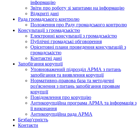
інформацію
Звіти про роботу зі запитами на інформацію
Відкриті дані
Рада громадського контролю
Положення про Раду громадського контролю
Консультації з громадськістю
Електронні консультації з громадськістю
Публічні громадські обговорення
Орієнтовні плани проведення консультацій з
громадськістю
Контактні дані
Запобігання корупції
Уповноважений підрозділ АРМА з питань
запобігання та виявлення корупції
Нормативно-правова база та методичні
роз'яснення з питань запобігання проявам
корупції
Повідомлення про корупцію
Антикорупційна програма АРМА та інформація з
її виконання
Антикорупційна рада АРМА
Безбар'єрність
Контакти