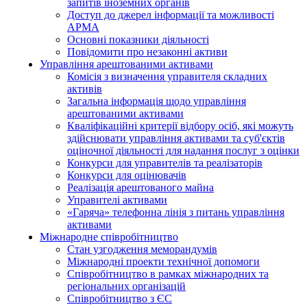
запитів іноземних органів
Доступ до джерел інформації та можливості
АРМА
Основні показники діяльності
Повідомити про незаконні активи
Управління арештованими активами
Комісія з визначення управителя складних
активів
Загальна інформація щодо управління
арештованими активами
Кваліфікаційні критерії відбору осіб, які можуть
здiйснювати управління активами та суб'єктів
оціночної діяльності для надання послуг з оцінки
Конкурси для управителів та реалізаторів
Конкурси для оцінювачів
Реалізація арештованого майна
Управителі активами
«Гаряча» телефонна лінія з питань управління
активами
Міжнародне співробітництво
Стан узгодження меморандумів
Міжнародні проекти технічної допомоги
Співробітництво в рамках міжнародних та
регіональних організацій
Співробітництво з ЄС