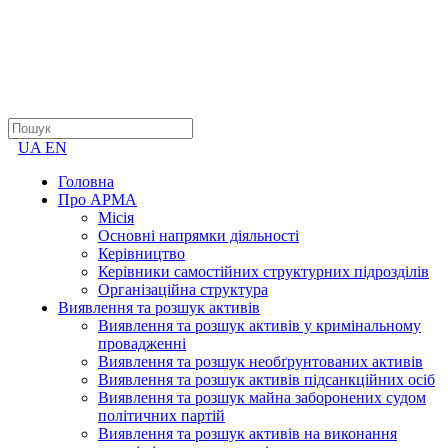
UA
EN
Головна
Про АРМА
Місія
Основні напрямки діяльності
Керівництво
Керівники самостійних структурних підрозділів
Організаційна структура
Виявлення та розшук активів
Виявлення та розшук активів у кримінальному
провадженні
Виявлення та розшук необґрунтованих активів
Виявлення та розшук активів підсанкційних осіб
Виявлення та розшук майна заборонених судом
політичних партій
Виявлення та розшук активів на виконання