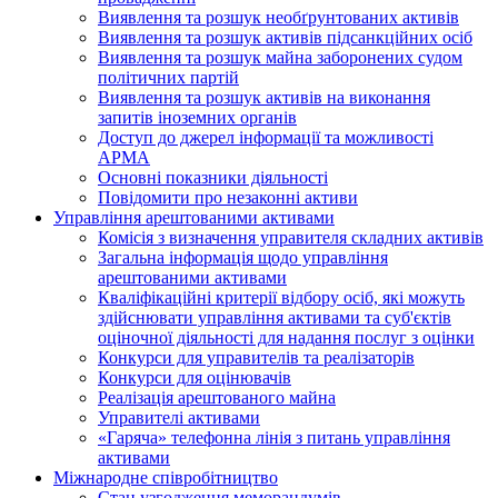
Виявлення та розшук необґрунтованих активів
Виявлення та розшук активів підсанкційних осіб
Виявлення та розшук майна заборонених судом
політичних партій
Виявлення та розшук активів на виконання
запитів іноземних органів
Доступ до джерел інформації та можливості
АРМА
Основні показники діяльності
Повідомити про незаконні активи
Управління арештованими активами
Комісія з визначення управителя складних активів
Загальна інформація щодо управління
арештованими активами
Кваліфікаційні критерії відбору осіб, які можуть
здiйснювати управління активами та суб'єктів
оціночної діяльності для надання послуг з оцінки
Конкурси для управителів та реалізаторів
Конкурси для оцінювачів
Реалізація арештованого майна
Управителі активами
«Гаряча» телефонна лінія з питань управління
активами
Міжнародне співробітництво
Стан узгодження меморандумів