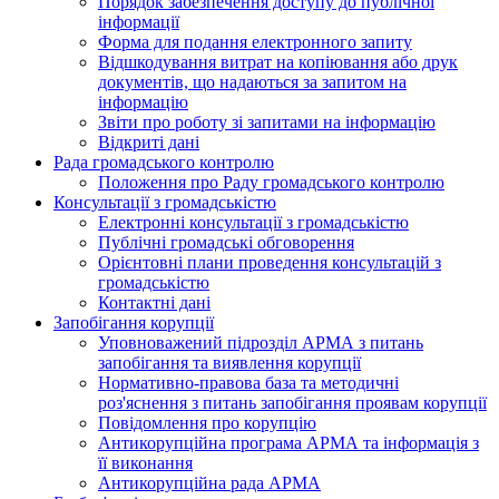
Порядок забезпечення доступу до публічної
інформації
Форма для подання електронного запиту
Відшкодування витрат на копіювання або друк
документів, що надаються за запитом на
інформацію
Звіти про роботу зі запитами на інформацію
Відкриті дані
Рада громадського контролю
Положення про Раду громадського контролю
Консультації з громадськістю
Електронні консультації з громадськістю
Публічні громадські обговорення
Орієнтовні плани проведення консультацій з
громадськістю
Контактні дані
Запобігання корупції
Уповноважений підрозділ АРМА з питань
запобігання та виявлення корупції
Нормативно-правова база та методичні
роз'яснення з питань запобігання проявам корупції
Повідомлення про корупцію
Антикорупційна програма АРМА та інформація з
її виконання
Антикорупційна рада АРМА