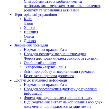
Співробітництво з глобальними та
регіональними мережами з питань виявлення,
розшуку та управління активами
Територіальні управління
Київ
Львів
Харків
Вінниця
Одеса
Дніпро
Звернення громадян
Нормативно-правова база
Порядок розгляду звернень громадян
Форма для подання електронного звернення
Особистий прийом
Телефонна «гаряча» лінія
Звіти про роботу зі зверненнями громадян
Безоплатна правова допомога
Доступ до публічної інформації
Нормативно-правова база
Порядок забезпечення доступу до публічної
інформації
Форма для подання електронного запиту
Відшкодування витрат на копіювання або друк
документів, що надаються за запитом на