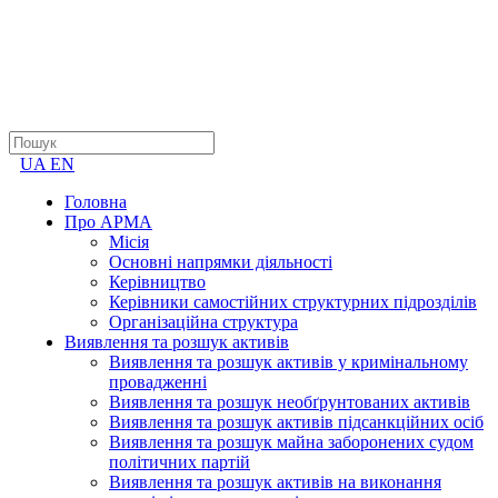
UA
EN
Головна
Про АРМА
Місія
Основні напрямки діяльності
Керівництво
Керівники самостійних структурних підрозділів
Організаційна структура
Виявлення та розшук активів
Виявлення та розшук активів у кримінальному
провадженні
Виявлення та розшук необґрунтованих активів
Виявлення та розшук активів підсанкційних осіб
Виявлення та розшук майна заборонених судом
політичних партій
Виявлення та розшук активів на виконання