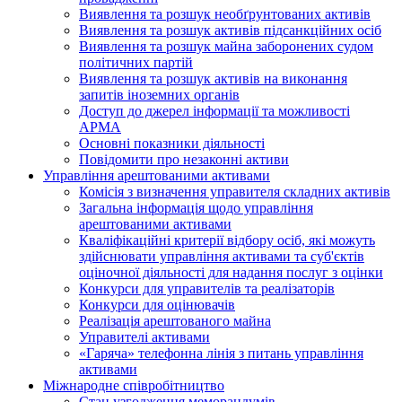
Виявлення та розшук необґрунтованих активів
Виявлення та розшук активів підсанкційних осіб
Виявлення та розшук майна заборонених судом
політичних партій
Виявлення та розшук активів на виконання
запитів іноземних органів
Доступ до джерел інформації та можливості
АРМА
Основні показники діяльності
Повідомити про незаконні активи
Управління арештованими активами
Комісія з визначення управителя складних активів
Загальна інформація щодо управління
арештованими активами
Кваліфікаційні критерії відбору осіб, які можуть
здiйснювати управління активами та суб'єктів
оціночної діяльності для надання послуг з оцінки
Конкурси для управителів та реалізаторів
Конкурси для оцінювачів
Реалізація арештованого майна
Управителі активами
«Гаряча» телефонна лінія з питань управління
активами
Міжнародне співробітництво
Стан узгодження меморандумів