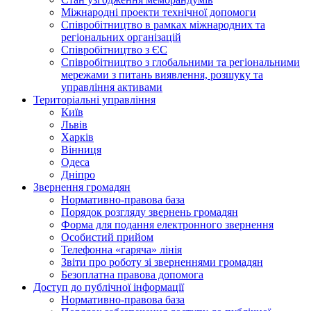
Міжнародні проекти технічної допомоги
Співробітництво в рамках міжнародних та
регіональних організацій
Співробітництво з ЄС
Співробітництво з глобальними та регіональними
мережами з питань виявлення, розшуку та
управління активами
Територіальні управління
Київ
Львів
Харків
Вінниця
Одеса
Дніпро
Звернення громадян
Нормативно-правова база
Порядок розгляду звернень громадян
Форма для подання електронного звернення
Особистий прийом
Телефонна «гаряча» лінія
Звіти про роботу зі зверненнями громадян
Безоплатна правова допомога
Доступ до публічної інформації
Нормативно-правова база