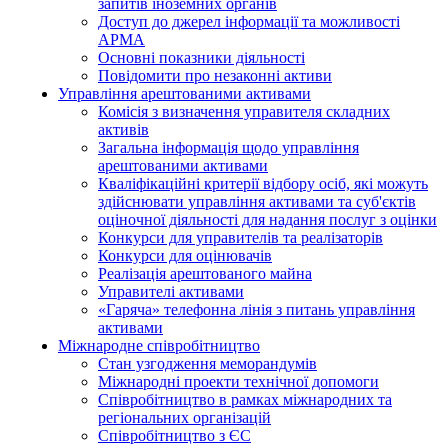
запитів іноземних органів
Доступ до джерел інформації та можливості
АРМА
Основні показники діяльності
Повідомити про незаконні активи
Управління арештованими активами
Комісія з визначення управителя складних
активів
Загальна інформація щодо управління
арештованими активами
Кваліфікаційні критерії відбору осіб, які можуть
здiйснювати управління активами та суб'єктів
оціночної діяльності для надання послуг з оцінки
Конкурси для управителів та реалізаторів
Конкурси для оцінювачів
Реалізація арештованого майна
Управителі активами
«Гаряча» телефонна лінія з питань управління
активами
Міжнародне співробітництво
Стан узгодження меморандумів
Міжнародні проекти технічної допомоги
Співробітництво в рамках міжнародних та
регіональних організацій
Співробітництво з ЄС