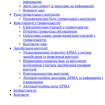
інформацію
Звіти про роботу зі запитами на інформацію
Відкриті дані
Рада громадського контролю
Положення про Раду громадського контролю
Консультації з громадськістю
Електронні консультації з громадськістю
Публічні громадські обговорення
Орієнтовні плани проведення консультацій з
громадськістю
Контактні дані
Запобігання корупції
Уповноважений підрозділ АРМА з питань
запобігання та виявлення корупції
Нормативно-правова база та методичні
роз'яснення з питань запобігання проявам
корупції
Повідомлення про корупцію
Антикорупційна програма АРМА та інформація з
її виконання
Антикорупційна рада АРМА
Безбар'єрність
Контакти