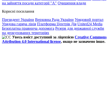
на зайняття посади категорії "А"
Очищення влади
Корисні посилання
Президент України
Верховна Рада України
Урядовий портал
Урядова гаряча лінія
Платформа Центрів Дія
United24 Media
Безоплатна правнича допомога
Резерв для державної служби
на деокупованих територіях
Увесь вміст доступний за ліцензією
Creative Commons
Attribution 4.0 International license
, якщо не зазначено інше.