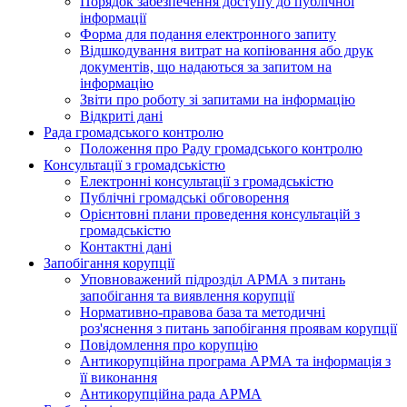
Порядок забезпечення доступу до публічної
інформації
Форма для подання електронного запиту
Відшкодування витрат на копіювання або друк
документів, що надаються за запитом на
інформацію
Звіти про роботу зі запитами на інформацію
Відкриті дані
Рада громадського контролю
Положення про Раду громадського контролю
Консультації з громадськістю
Електронні консультації з громадськістю
Публічні громадські обговорення
Орієнтовні плани проведення консультацій з
громадськістю
Контактні дані
Запобігання корупції
Уповноважений підрозділ АРМА з питань
запобігання та виявлення корупції
Нормативно-правова база та методичні
роз'яснення з питань запобігання проявам корупції
Повідомлення про корупцію
Антикорупційна програма АРМА та інформація з
її виконання
Антикорупційна рада АРМА