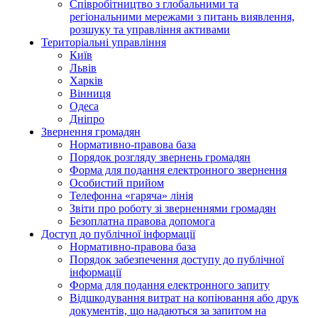
Співробітництво з глобальними та
регіональними мережами з питань виявлення,
розшуку та управління активами
Територіальні управління
Київ
Львів
Харків
Вінниця
Одеса
Дніпро
Звернення громадян
Нормативно-правова база
Порядок розгляду звернень громадян
Форма для подання електронного звернення
Особистий прийом
Телефонна «гаряча» лінія
Звіти про роботу зі зверненнями громадян
Безоплатна правова допомога
Доступ до публічної інформації
Нормативно-правова база
Порядок забезпечення доступу до публічної
інформації
Форма для подання електронного запиту
Відшкодування витрат на копіювання або друк
документів, що надаються за запитом на