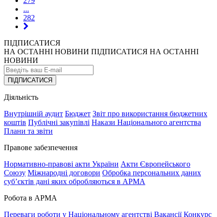
279
...
282
ПІДПИСАТИСЯ
НА ОСТАННІ НОВИНИ
ПІДПИСАТИСЯ НА ОСТАННІ
НОВИНИ
ПІДПИСАТИСЯ
Діяльність
Внутрішній аудит
Бюджет
Звіт про використання бюджетних
коштів
Публічні закупівлі
Накази Національного агентства
Плани та звіти
Правове забезпечення
Нормативно-правові акти України
Акти Європейського
Союзу
Міжнародні договори
Обробка персональних даних
субʼєктів дані яких обробляються в АРМА
Робота в АРМА
Переваги роботи у Національному агентстві
Вакансії
Конкурс